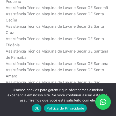
Pequeno
Assistência Técnica Máquina de Lavar e Secar GE Sacomã
Assistência Técnica Máquina de Lavar e Secar GE Santa
Cecília
Assistência Técnica Máquina de Lavar e Secar GE Santa
Cruz
Assistência Técnica Máquina de Lavar e Secar GE Santa
Efigênia
Assistência Técnica Máquina de Lavar e Secar GE Santana
de Parnaíba
Assistência Técnica Máquina de Lavar e Secar GE Santana
Assistência Técnica Máquina de Lavar e Secar GE Santo
Amaro
Assistência Técnica Máquina de Lavar e Secar GE São
Bento
Usamos cookies para garantir que oferecemos a melhor
Assistência Técnica Máquina de Lavar e Secar GE São
experiência em nosso site. Se você continuar a usar este site,
assumiremos que você está satisfeito com ele.
Domingos
Assistência Técnica Máquina de Lavar e Secar GE São
Ok
Política de Privacidade
Joaquim