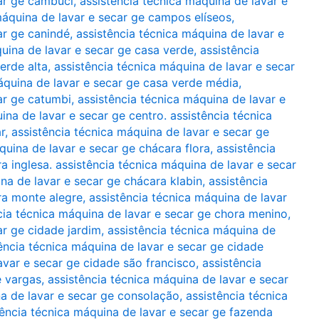
car ge cambuci
,
assistência técnica máquina de lavar e
máquina de lavar e secar ge campos elíseos
,
ar ge canindé
,
assistência técnica máquina de lavar e
quina de lavar e secar ge casa verde
,
assistência
erde alta
,
assistência técnica máquina de lavar e secar
áquina de lavar e secar ge casa verde média
,
ar ge catumbi
,
assistência técnica máquina de lavar e
ina de lavar e secar ge centro. assistência técnica
r
,
assistência técnica máquina de lavar e secar ge
quina de lavar e secar ge chácara flora
,
assistência
a inglesa. assistência técnica máquina de lavar e secar
na de lavar e secar ge chácara klabin
,
assistência
ra monte alegre
,
assistência técnica máquina de lavar
cia técnica máquina de lavar e secar ge chora menino
,
ar ge cidade jardim
,
assistência técnica máquina de
ência técnica máquina de lavar e secar ge cidade
avar e secar ge cidade são francisco
,
assistência
e vargas
,
assistência técnica máquina de lavar e secar
na de lavar e secar ge consolação
,
assistência técnica
tência técnica máquina de lavar e secar ge fazenda