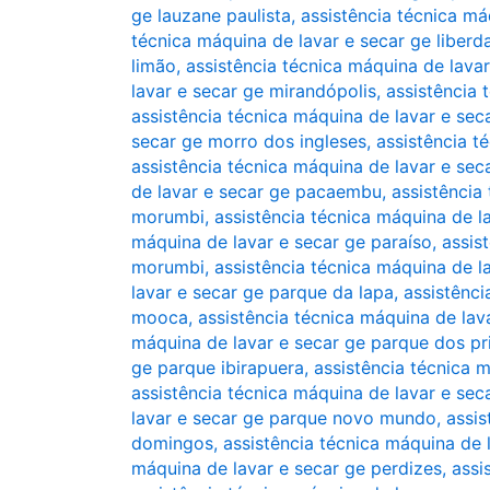
ge lauzane paulista
,
assistência técnica má
técnica máquina de lavar e secar ge liberd
limão
,
assistência técnica máquina de lava
lavar e secar ge mirandópolis
,
assistência
assistência técnica máquina de lavar e se
secar ge morro dos ingleses
,
assistência t
assistência técnica máquina de lavar e se
de lavar e secar ge pacaembu
,
assistência
morumbi
,
assistência técnica máquina de l
máquina de lavar e secar ge paraíso
,
assis
morumbi
,
assistência técnica máquina de la
lavar e secar ge parque da lapa
,
assistênci
mooca
,
assistência técnica máquina de la
máquina de lavar e secar ge parque dos pr
ge parque ibirapuera
,
assistência técnica 
assistência técnica máquina de lavar e se
lavar e secar ge parque novo mundo
,
assis
domingos
,
assistência técnica máquina de 
máquina de lavar e secar ge perdizes
,
assi