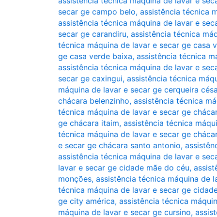
assistência técnica máquina de lavar e se
secar ge campo belo
,
assistência técnica 
assistência técnica máquina de lavar e sec
secar ge carandiru
,
assistência técnica má
técnica máquina de lavar e secar ge casa v
ge casa verde baixa
,
assistência técnica m
assistência técnica máquina de lavar e sec
secar ge caxingui
,
assistência técnica máqu
máquina de lavar e secar ge cerqueira césa
chácara belenzinho
,
assistência técnica má
técnica máquina de lavar e secar ge chácar
ge chácara itaim
,
assistência técnica máqui
técnica máquina de lavar e secar ge cháca
e secar ge chácara santo antonio
,
assistên
assistência técnica máquina de lavar e sec
lavar e secar ge cidade mãe do céu
,
assist
monções
,
assistência técnica máquina de l
técnica máquina de lavar e secar ge cidad
ge city américa
,
assistência técnica máqui
máquina de lavar e secar ge cursino
,
assis