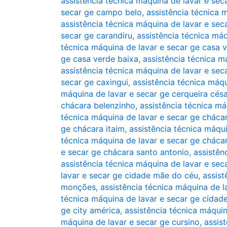
assistência técnica máquina de lavar e se
secar ge campo belo
,
assistência técnica 
assistência técnica máquina de lavar e sec
secar ge carandiru
,
assistência técnica má
técnica máquina de lavar e secar ge casa v
ge casa verde baixa
,
assistência técnica m
assistência técnica máquina de lavar e sec
secar ge caxingui
,
assistência técnica máqu
máquina de lavar e secar ge cerqueira césa
chácara belenzinho
,
assistência técnica má
técnica máquina de lavar e secar ge chácar
ge chácara itaim
,
assistência técnica máqui
técnica máquina de lavar e secar ge cháca
e secar ge chácara santo antonio
,
assistên
assistência técnica máquina de lavar e sec
lavar e secar ge cidade mãe do céu
,
assist
monções
,
assistência técnica máquina de l
técnica máquina de lavar e secar ge cidad
ge city américa
,
assistência técnica máqui
máquina de lavar e secar ge cursino
,
assis