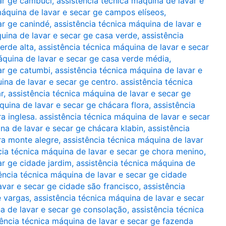
car ge cambuci
,
assistência técnica máquina de lavar e
máquina de lavar e secar ge campos elíseos
,
ar ge canindé
,
assistência técnica máquina de lavar e
quina de lavar e secar ge casa verde
,
assistência
erde alta
,
assistência técnica máquina de lavar e secar
áquina de lavar e secar ge casa verde média
,
ar ge catumbi
,
assistência técnica máquina de lavar e
ina de lavar e secar ge centro. assistência técnica
r
,
assistência técnica máquina de lavar e secar ge
quina de lavar e secar ge chácara flora
,
assistência
a inglesa. assistência técnica máquina de lavar e secar
na de lavar e secar ge chácara klabin
,
assistência
ra monte alegre
,
assistência técnica máquina de lavar
cia técnica máquina de lavar e secar ge chora menino
,
ar ge cidade jardim
,
assistência técnica máquina de
ência técnica máquina de lavar e secar ge cidade
avar e secar ge cidade são francisco
,
assistência
e vargas
,
assistência técnica máquina de lavar e secar
na de lavar e secar ge consolação
,
assistência técnica
tência técnica máquina de lavar e secar ge fazenda