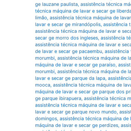
ge lauzane paulista
,
assistência técnica má
técnica máquina de lavar e secar ge liberd
limão
,
assistência técnica máquina de lava
lavar e secar ge mirandópolis
,
assistência
assistência técnica máquina de lavar e se
secar ge morro dos ingleses
,
assistência t
assistência técnica máquina de lavar e se
de lavar e secar ge pacaembu
,
assistência
morumbi
,
assistência técnica máquina de l
máquina de lavar e secar ge paraíso
,
assis
morumbi
,
assistência técnica máquina de la
lavar e secar ge parque da lapa
,
assistênci
mooca
,
assistência técnica máquina de la
máquina de lavar e secar ge parque dos pr
ge parque ibirapuera
,
assistência técnica 
assistência técnica máquina de lavar e se
lavar e secar ge parque novo mundo
,
assis
domingos
,
assistência técnica máquina de 
máquina de lavar e secar ge perdizes
,
assi