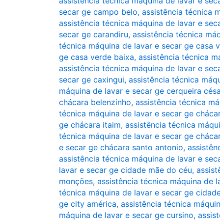
assistência técnica máquina de lavar e se
secar ge campo belo
,
assistência técnica 
assistência técnica máquina de lavar e sec
secar ge carandiru
,
assistência técnica má
técnica máquina de lavar e secar ge casa v
ge casa verde baixa
,
assistência técnica m
assistência técnica máquina de lavar e sec
secar ge caxingui
,
assistência técnica máqu
máquina de lavar e secar ge cerqueira césa
chácara belenzinho
,
assistência técnica má
técnica máquina de lavar e secar ge chácar
ge chácara itaim
,
assistência técnica máqui
técnica máquina de lavar e secar ge cháca
e secar ge chácara santo antonio
,
assistên
assistência técnica máquina de lavar e sec
lavar e secar ge cidade mãe do céu
,
assist
monções
,
assistência técnica máquina de l
técnica máquina de lavar e secar ge cidad
ge city américa
,
assistência técnica máqui
máquina de lavar e secar ge cursino
,
assis