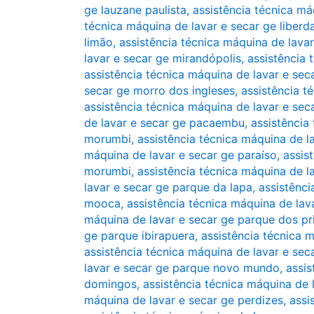
ge lauzane paulista
,
assistência técnica má
técnica máquina de lavar e secar ge liberd
limão
,
assistência técnica máquina de lava
lavar e secar ge mirandópolis
,
assistência
assistência técnica máquina de lavar e se
secar ge morro dos ingleses
,
assistência t
assistência técnica máquina de lavar e se
de lavar e secar ge pacaembu
,
assistência
morumbi
,
assistência técnica máquina de l
máquina de lavar e secar ge paraíso
,
assis
morumbi
,
assistência técnica máquina de la
lavar e secar ge parque da lapa
,
assistênci
mooca
,
assistência técnica máquina de la
máquina de lavar e secar ge parque dos pr
ge parque ibirapuera
,
assistência técnica 
assistência técnica máquina de lavar e se
lavar e secar ge parque novo mundo
,
assis
domingos
,
assistência técnica máquina de 
máquina de lavar e secar ge perdizes
,
assi