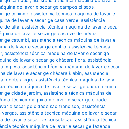
car ge cambuci
,
assistência técnica máquina de lavar e
máquina de lavar e secar ge campos elíseos
,
ar ge canindé
,
assistência técnica máquina de lavar e
quina de lavar e secar ge casa verde
,
assistência
erde alta
,
assistência técnica máquina de lavar e secar
áquina de lavar e secar ge casa verde média
,
ar ge catumbi
,
assistência técnica máquina de lavar e
ina de lavar e secar ge centro. assistência técnica
r
,
assistência técnica máquina de lavar e secar ge
quina de lavar e secar ge chácara flora
,
assistência
a inglesa. assistência técnica máquina de lavar e secar
na de lavar e secar ge chácara klabin
,
assistência
ra monte alegre
,
assistência técnica máquina de lavar
cia técnica máquina de lavar e secar ge chora menino
,
ar ge cidade jardim
,
assistência técnica máquina de
ência técnica máquina de lavar e secar ge cidade
avar e secar ge cidade são francisco
,
assistência
e vargas
,
assistência técnica máquina de lavar e secar
na de lavar e secar ge consolação
,
assistência técnica
tência técnica máquina de lavar e secar ge fazenda