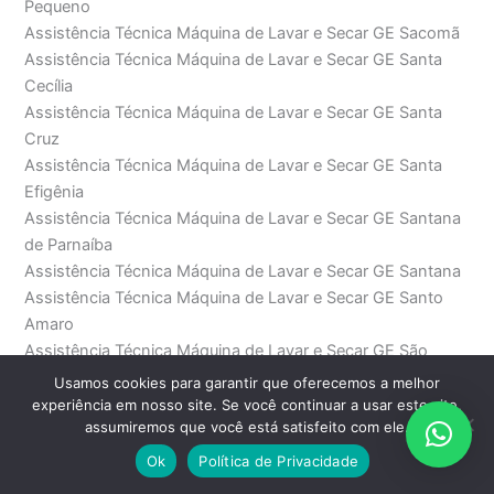
Pequeno
Assistência Técnica Máquina de Lavar e Secar GE Sacomã
Assistência Técnica Máquina de Lavar e Secar GE Santa
Cecília
Assistência Técnica Máquina de Lavar e Secar GE Santa
Cruz
Assistência Técnica Máquina de Lavar e Secar GE Santa
Efigênia
Assistência Técnica Máquina de Lavar e Secar GE Santana
de Parnaíba
Assistência Técnica Máquina de Lavar e Secar GE Santana
Assistência Técnica Máquina de Lavar e Secar GE Santo
Amaro
Assistência Técnica Máquina de Lavar e Secar GE São
Bento
Usamos cookies para garantir que oferecemos a melhor
Assistência Técnica Máquina de Lavar e Secar GE São
experiência em nosso site. Se você continuar a usar este site,
assumiremos que você está satisfeito com ele.
Domingos
Assistência Técnica Máquina de Lavar e Secar GE São
Ok
Política de Privacidade
Joaquim