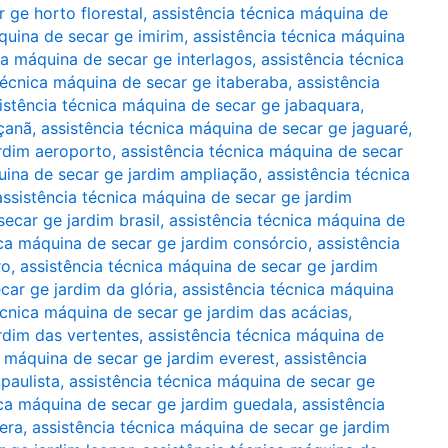
 ge horto florestal
,
assistência técnica máquina de
quina de secar ge imirim
,
assistência técnica máquina
ca máquina de secar ge interlagos
,
assistência técnica
técnica máquina de secar ge itaberaba
,
assistência
istência técnica máquina de secar ge jabaquara
,
açanã
,
assistência técnica máquina de secar ge jaguaré
,
ardim aeroporto
,
assistência técnica máquina de secar
uina de secar ge jardim ampliação
,
assistência técnica
assistência técnica máquina de secar ge jardim
ecar ge jardim brasil
,
assistência técnica máquina de
ica máquina de secar ge jardim consórcio
,
assistência
ro
,
assistência técnica máquina de secar ge jardim
car ge jardim da glória
,
assistência técnica máquina
écnica máquina de secar ge jardim das acácias
,
rdim das vertentes
,
assistência técnica máquina de
a máquina de secar ge jardim everest
,
assistência
paulista
,
assistência técnica máquina de secar ge
ica máquina de secar ge jardim guedala
,
assistência
era
,
assistência técnica máquina de secar ge jardim