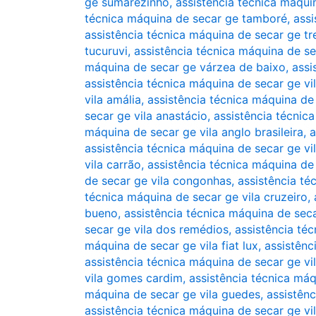
ge sumarezinho
,
assistência técnica máqu
técnica máquina de secar ge tamboré
,
assi
assistência técnica máquina de secar ge 
tucuruvi
,
assistência técnica máquina de s
máquina de secar ge várzea de baixo
,
assi
assistência técnica máquina de secar ge vi
vila amália
,
assistência técnica máquina de 
secar ge vila anastácio
,
assistência técnic
máquina de secar ge vila anglo brasileira
,
a
assistência técnica máquina de secar ge vi
vila carrão
,
assistência técnica máquina de
de secar ge vila congonhas
,
assistência té
técnica máquina de secar ge vila cruzeiro
,
bueno
,
assistência técnica máquina de seca
secar ge vila dos remédios
,
assistência té
máquina de secar ge vila fiat lux
,
assistênc
assistência técnica máquina de secar ge vi
vila gomes cardim
,
assistência técnica máq
máquina de secar ge vila guedes
,
assistênc
assistência técnica máquina de secar ge v