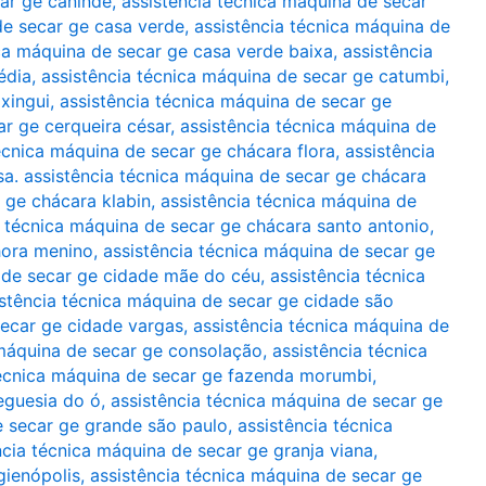
car ge canindé
,
assistência técnica máquina de secar
de secar ge casa verde
,
assistência técnica máquina de
ica máquina de secar ge casa verde baixa
,
assistência
édia
,
assistência técnica máquina de secar ge catumbi
,
xingui
,
assistência técnica máquina de secar ge
ar ge cerqueira césar
,
assistência técnica máquina de
écnica máquina de secar ge chácara flora
,
assistência
sa. assistência técnica máquina de secar ge chácara
 ge chácara klabin
,
assistência técnica máquina de
a técnica máquina de secar ge chácara santo antonio
,
hora menino
,
assistência técnica máquina de secar ge
 de secar ge cidade mãe do céu
,
assistência técnica
istência técnica máquina de secar ge cidade são
secar ge cidade vargas
,
assistência técnica máquina de
 máquina de secar ge consolação
,
assistência técnica
técnica máquina de secar ge fazenda morumbi
,
eguesia do ó
,
assistência técnica máquina de secar ge
e secar ge grande são paulo
,
assistência técnica
ncia técnica máquina de secar ge granja viana
,
gienópolis
,
assistência técnica máquina de secar ge