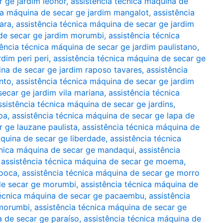
r ge jardim leonor
,
assistência técnica máquina de
ca máquina de secar ge jardim mangalot
,
assistência
ara
,
assistência técnica máquina de secar ge jardim
 de secar ge jardim morumbi
,
assistência técnica
tência técnica máquina de secar ge jardim paulistano
,
dim peri peri
,
assistência técnica máquina de secar ge
ina de secar ge jardim raposo tavares
,
assistência
nto
,
assistência técnica máquina de secar ge jardim
secar ge jardim vila mariana
,
assistência técnica
ssistência técnica máquina de secar ge jardins
,
pa
,
assistência técnica máquina de secar ge lapa de
r ge lauzane paulista
,
assistência técnica máquina de
áquina de secar ge liberdade
,
assistência técnica
cnica máquina de secar ge mandaqui
,
assistência
,
assistência técnica máquina de secar ge moema
,
mooca
,
assistência técnica máquina de secar ge morro
 de secar ge morumbi
,
assistência técnica máquina de
técnica máquina de secar ge pacaembu
,
assistência
 morumbi
,
assistência técnica máquina de secar ge
a de secar ge paraíso
,
assistência técnica máquina de