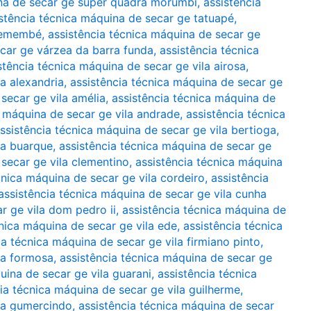
ina de secar ge super quadra morumbi
,
assistência
stência técnica máquina de secar ge tatuapé
,
tremembé
,
assistência técnica máquina de secar ge
ecar ge várzea da barra funda
,
assistência técnica
stência técnica máquina de secar ge vila airosa
,
la alexandria
,
assistência técnica máquina de secar ge
secar ge vila amélia
,
assistência técnica máquina de
a máquina de secar ge vila andrade
,
assistência técnica
ssistência técnica máquina de secar ge vila bertioga
,
la buarque
,
assistência técnica máquina de secar ge
 secar ge vila clementino
,
assistência técnica máquina
cnica máquina de secar ge vila cordeiro
,
assistência
assistência técnica máquina de secar ge vila cunha
r ge vila dom pedro ii
,
assistência técnica máquina de
cnica máquina de secar ge vila ede
,
assistência técnica
ia técnica máquina de secar ge vila firmiano pinto
,
la formosa
,
assistência técnica máquina de secar ge
uina de secar ge vila guarani
,
assistência técnica
ia técnica máquina de secar ge vila guilherme
,
ila gumercindo
,
assistência técnica máquina de secar