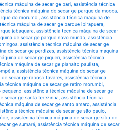
técnica máquina de secar ge pari
,
assistência técnica
tência técnica máquina de secar ge parque da mooca
,
parque do morumbi
,
assistência técnica máquina de
 técnica máquina de secar ge parque ibirapuera
,
arque jabaquara
,
assistência técnica máquina de secar
máquina de secar ge parque novo mundo
,
assistência
domingos
,
assistência técnica máquina de secar ge
ina de secar ge perdizes
,
assistência técnica máquina
máquina de secar ge piqueri
,
assistência técnica
técnica máquina de secar ge planalto paulista
,
pompéia
,
assistência técnica máquina de secar ge
a de secar ge raposo tavares
,
assistência técnica
cia técnica máquina de secar ge retiro morumbi
,
io pequeno
,
assistência técnica máquina de secar ge
de secar ge santa terezinha
,
assistência técnica
técnica máquina de secar ge santo amaro
,
assistência
istência técnica máquina de secar ge são paulo
,
aúde
,
assistência técnica máquina de secar ge sítio do
 secar ge sumaré
,
assistência técnica máquina de secar