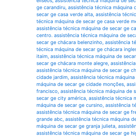
elíseos
,
assistência técnica máquina de se
ge carandiru
,
assistência técnica máquina 
secar ge casa verde alta
,
assistência técn
técnica máquina de secar ge casa verde m
assistência técnica máquina de secar ge ca
centro. assistência técnica máquina de sec
secar ge chácara belenzinho
,
assistência t
técnica máquina de secar ge chácara ingle
itaim
,
assistência técnica máquina de secar
secar ge chácara monte alegre
,
assistênci
assistência técnica máquina de secar ge c
cidade jardim
,
assistência técnica máquina
máquina de secar ge cidade monções
,
ass
francisco
,
assistência técnica máquina de 
secar ge city américa
,
assistência técnica
máquina de secar ge cursino
,
assistência 
assistência técnica máquina de secar ge fr
grande abc
,
assistência técnica máquina d
máquina de secar ge granja julieta
,
assistê
assistência técnica máquina de secar ge hi