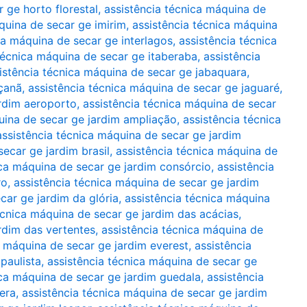
 ge horto florestal
,
assistência técnica máquina de
quina de secar ge imirim
,
assistência técnica máquina
ca máquina de secar ge interlagos
,
assistência técnica
técnica máquina de secar ge itaberaba
,
assistência
istência técnica máquina de secar ge jabaquara
,
açanã
,
assistência técnica máquina de secar ge jaguaré
,
ardim aeroporto
,
assistência técnica máquina de secar
uina de secar ge jardim ampliação
,
assistência técnica
assistência técnica máquina de secar ge jardim
ecar ge jardim brasil
,
assistência técnica máquina de
ica máquina de secar ge jardim consórcio
,
assistência
ro
,
assistência técnica máquina de secar ge jardim
car ge jardim da glória
,
assistência técnica máquina
écnica máquina de secar ge jardim das acácias
,
rdim das vertentes
,
assistência técnica máquina de
a máquina de secar ge jardim everest
,
assistência
paulista
,
assistência técnica máquina de secar ge
ica máquina de secar ge jardim guedala
,
assistência
era
,
assistência técnica máquina de secar ge jardim