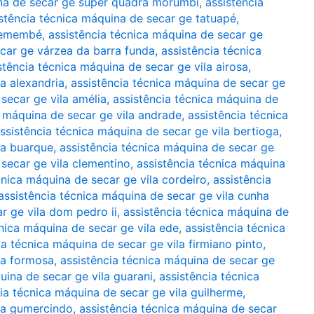
ina de secar ge super quadra morumbi
,
assistência
stência técnica máquina de secar ge tatuapé
,
tremembé
,
assistência técnica máquina de secar ge
ecar ge várzea da barra funda
,
assistência técnica
stência técnica máquina de secar ge vila airosa
,
la alexandria
,
assistência técnica máquina de secar ge
secar ge vila amélia
,
assistência técnica máquina de
a máquina de secar ge vila andrade
,
assistência técnica
ssistência técnica máquina de secar ge vila bertioga
,
la buarque
,
assistência técnica máquina de secar ge
 secar ge vila clementino
,
assistência técnica máquina
cnica máquina de secar ge vila cordeiro
,
assistência
assistência técnica máquina de secar ge vila cunha
r ge vila dom pedro ii
,
assistência técnica máquina de
cnica máquina de secar ge vila ede
,
assistência técnica
ia técnica máquina de secar ge vila firmiano pinto
,
la formosa
,
assistência técnica máquina de secar ge
uina de secar ge vila guarani
,
assistência técnica
ia técnica máquina de secar ge vila guilherme
,
ila gumercindo
,
assistência técnica máquina de secar