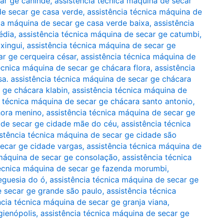
car ge canindé
,
assistência técnica máquina de secar
de secar ge casa verde
,
assistência técnica máquina de
ica máquina de secar ge casa verde baixa
,
assistência
édia
,
assistência técnica máquina de secar ge catumbi
,
xingui
,
assistência técnica máquina de secar ge
ar ge cerqueira césar
,
assistência técnica máquina de
écnica máquina de secar ge chácara flora
,
assistência
sa. assistência técnica máquina de secar ge chácara
 ge chácara klabin
,
assistência técnica máquina de
a técnica máquina de secar ge chácara santo antonio
,
hora menino
,
assistência técnica máquina de secar ge
 de secar ge cidade mãe do céu
,
assistência técnica
istência técnica máquina de secar ge cidade são
secar ge cidade vargas
,
assistência técnica máquina de
 máquina de secar ge consolação
,
assistência técnica
técnica máquina de secar ge fazenda morumbi
,
eguesia do ó
,
assistência técnica máquina de secar ge
e secar ge grande são paulo
,
assistência técnica
ncia técnica máquina de secar ge granja viana
,
gienópolis
,
assistência técnica máquina de secar ge