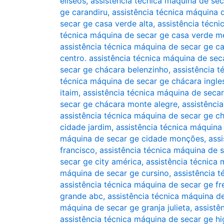
elíseos
,
assistência técnica máquina de se
ge carandiru
,
assistência técnica máquina 
secar ge casa verde alta
,
assistência técn
técnica máquina de secar ge casa verde m
assistência técnica máquina de secar ge ca
centro. assistência técnica máquina de sec
secar ge chácara belenzinho
,
assistência t
técnica máquina de secar ge chácara ingle
itaim
,
assistência técnica máquina de secar
secar ge chácara monte alegre
,
assistênci
assistência técnica máquina de secar ge c
cidade jardim
,
assistência técnica máquina
máquina de secar ge cidade monções
,
ass
francisco
,
assistência técnica máquina de 
secar ge city américa
,
assistência técnica
máquina de secar ge cursino
,
assistência 
assistência técnica máquina de secar ge fr
grande abc
,
assistência técnica máquina d
máquina de secar ge granja julieta
,
assistê
assistência técnica máquina de secar ge hi