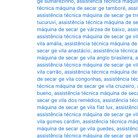
ge sumarezinho
,
assistência técnica máqu
técnica máquina de secar ge tamboré
,
assi
assistência técnica máquina de secar ge 
tucuruvi
,
assistência técnica máquina de s
máquina de secar ge várzea de baixo
,
assi
assistência técnica máquina de secar ge vi
vila amália
,
assistência técnica máquina de 
secar ge vila anastácio
,
assistência técnic
máquina de secar ge vila anglo brasileira
,
a
assistência técnica máquina de secar ge vi
vila carrão
,
assistência técnica máquina de
de secar ge vila congonhas
,
assistência té
técnica máquina de secar ge vila cruzeiro
,
bueno
,
assistência técnica máquina de seca
secar ge vila dos remédios
,
assistência té
máquina de secar ge vila fiat lux
,
assistênc
assistência técnica máquina de secar ge vi
vila gomes cardim
,
assistência técnica máq
máquina de secar ge vila guedes
,
assistênc
assistência técnica máquina de secar ge v