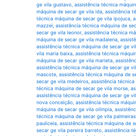
ge vila gustavo
,
assistência técnica máqui
máquina de secar ge vila ida
,
assistência t
técnica máquina de secar ge vila ipojuca
,
a
mazzei
,
assistência técnica máquina de sec
secar ge vila leonor
,
assistência técnica má
máquina de secar ge vila madalena
,
assist
assistência técnica máquina de secar ge vil
vila maria baixa
,
assistência técnica máqui
máquina de secar ge vila marieta
,
assistên
assistência técnica máquina de secar ge vi
mascote
,
assistência técnica máquina de s
secar ge vila medeiros
,
assistência técnic
técnica máquina de secar ge vila morse
,
as
assistência técnica máquina de secar ge vil
nova conceição
,
assistência técnica máqui
máquina de secar ge vila olímpia
,
assistênc
técnica máquina de secar ge vila palmeiras
pauliceia
,
assistência técnica máquina de s
secar ge vila pereira barreto
,
assistência t