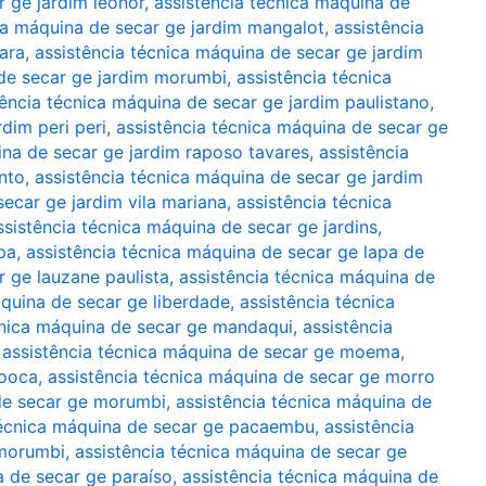
r ge jardim leonor
,
assistência técnica máquina de
ca máquina de secar ge jardim mangalot
,
assistência
ara
,
assistência técnica máquina de secar ge jardim
 de secar ge jardim morumbi
,
assistência técnica
tência técnica máquina de secar ge jardim paulistano
,
dim peri peri
,
assistência técnica máquina de secar ge
ina de secar ge jardim raposo tavares
,
assistência
nto
,
assistência técnica máquina de secar ge jardim
secar ge jardim vila mariana
,
assistência técnica
ssistência técnica máquina de secar ge jardins
,
pa
,
assistência técnica máquina de secar ge lapa de
r ge lauzane paulista
,
assistência técnica máquina de
áquina de secar ge liberdade
,
assistência técnica
cnica máquina de secar ge mandaqui
,
assistência
,
assistência técnica máquina de secar ge moema
,
mooca
,
assistência técnica máquina de secar ge morro
 de secar ge morumbi
,
assistência técnica máquina de
técnica máquina de secar ge pacaembu
,
assistência
 morumbi
,
assistência técnica máquina de secar ge
a de secar ge paraíso
,
assistência técnica máquina de