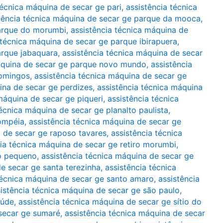
técnica máquina de secar ge pari
,
assistência técnica
tência técnica máquina de secar ge parque da mooca
,
parque do morumbi
,
assistência técnica máquina de
 técnica máquina de secar ge parque ibirapuera
,
arque jabaquara
,
assistência técnica máquina de secar
máquina de secar ge parque novo mundo
,
assistência
domingos
,
assistência técnica máquina de secar ge
ina de secar ge perdizes
,
assistência técnica máquina
máquina de secar ge piqueri
,
assistência técnica
técnica máquina de secar ge planalto paulista
,
pompéia
,
assistência técnica máquina de secar ge
a de secar ge raposo tavares
,
assistência técnica
cia técnica máquina de secar ge retiro morumbi
,
io pequeno
,
assistência técnica máquina de secar ge
de secar ge santa terezinha
,
assistência técnica
técnica máquina de secar ge santo amaro
,
assistência
istência técnica máquina de secar ge são paulo
,
aúde
,
assistência técnica máquina de secar ge sítio do
 secar ge sumaré
,
assistência técnica máquina de secar