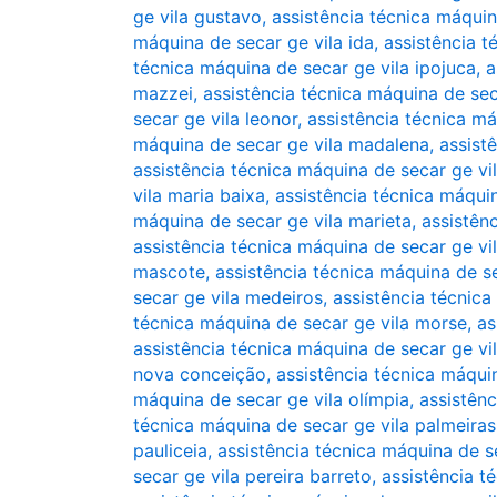
ge vila gustavo
,
assistência técnica máqui
máquina de secar ge vila ida
,
assistência t
técnica máquina de secar ge vila ipojuca
,
a
mazzei
,
assistência técnica máquina de sec
secar ge vila leonor
,
assistência técnica má
máquina de secar ge vila madalena
,
assist
assistência técnica máquina de secar ge vil
vila maria baixa
,
assistência técnica máqui
máquina de secar ge vila marieta
,
assistên
assistência técnica máquina de secar ge vi
mascote
,
assistência técnica máquina de s
secar ge vila medeiros
,
assistência técnic
técnica máquina de secar ge vila morse
,
as
assistência técnica máquina de secar ge vil
nova conceição
,
assistência técnica máqui
máquina de secar ge vila olímpia
,
assistênc
técnica máquina de secar ge vila palmeiras
pauliceia
,
assistência técnica máquina de s
secar ge vila pereira barreto
,
assistência t