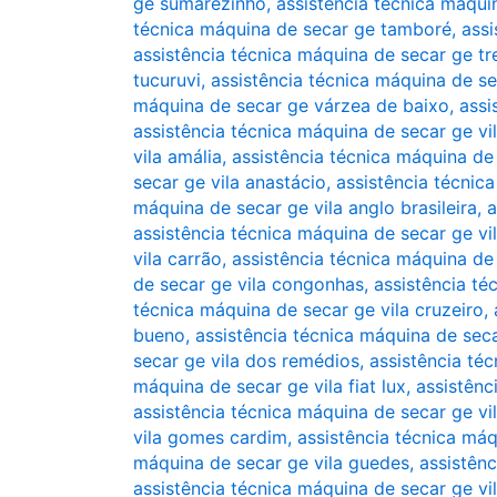
ge sumarezinho
,
assistência técnica máqu
técnica máquina de secar ge tamboré
,
assi
assistência técnica máquina de secar ge 
tucuruvi
,
assistência técnica máquina de s
máquina de secar ge várzea de baixo
,
assi
assistência técnica máquina de secar ge vi
vila amália
,
assistência técnica máquina de 
secar ge vila anastácio
,
assistência técnic
máquina de secar ge vila anglo brasileira
,
a
assistência técnica máquina de secar ge vi
vila carrão
,
assistência técnica máquina de
de secar ge vila congonhas
,
assistência té
técnica máquina de secar ge vila cruzeiro
,
bueno
,
assistência técnica máquina de seca
secar ge vila dos remédios
,
assistência té
máquina de secar ge vila fiat lux
,
assistênc
assistência técnica máquina de secar ge vi
vila gomes cardim
,
assistência técnica máq
máquina de secar ge vila guedes
,
assistênc
assistência técnica máquina de secar ge v