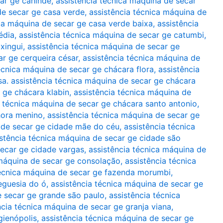
car ge canindé
,
assistência técnica máquina de secar
de secar ge casa verde
,
assistência técnica máquina de
ica máquina de secar ge casa verde baixa
,
assistência
édia
,
assistência técnica máquina de secar ge catumbi
,
xingui
,
assistência técnica máquina de secar ge
ar ge cerqueira césar
,
assistência técnica máquina de
écnica máquina de secar ge chácara flora
,
assistência
sa. assistência técnica máquina de secar ge chácara
 ge chácara klabin
,
assistência técnica máquina de
a técnica máquina de secar ge chácara santo antonio
,
hora menino
,
assistência técnica máquina de secar ge
 de secar ge cidade mãe do céu
,
assistência técnica
istência técnica máquina de secar ge cidade são
secar ge cidade vargas
,
assistência técnica máquina de
 máquina de secar ge consolação
,
assistência técnica
técnica máquina de secar ge fazenda morumbi
,
eguesia do ó
,
assistência técnica máquina de secar ge
e secar ge grande são paulo
,
assistência técnica
ncia técnica máquina de secar ge granja viana
,
gienópolis
,
assistência técnica máquina de secar ge