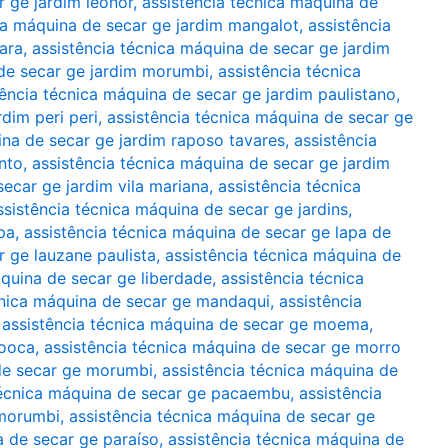
r ge jardim leonor
,
assistência técnica máquina de
ca máquina de secar ge jardim mangalot
,
assistência
ara
,
assistência técnica máquina de secar ge jardim
 de secar ge jardim morumbi
,
assistência técnica
tência técnica máquina de secar ge jardim paulistano
,
dim peri peri
,
assistência técnica máquina de secar ge
ina de secar ge jardim raposo tavares
,
assistência
nto
,
assistência técnica máquina de secar ge jardim
secar ge jardim vila mariana
,
assistência técnica
ssistência técnica máquina de secar ge jardins
,
pa
,
assistência técnica máquina de secar ge lapa de
r ge lauzane paulista
,
assistência técnica máquina de
áquina de secar ge liberdade
,
assistência técnica
cnica máquina de secar ge mandaqui
,
assistência
,
assistência técnica máquina de secar ge moema
,
mooca
,
assistência técnica máquina de secar ge morro
 de secar ge morumbi
,
assistência técnica máquina de
técnica máquina de secar ge pacaembu
,
assistência
 morumbi
,
assistência técnica máquina de secar ge
a de secar ge paraíso
,
assistência técnica máquina de