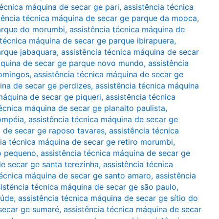
técnica máquina de secar ge pari
,
assistência técnica
tência técnica máquina de secar ge parque da mooca
,
parque do morumbi
,
assistência técnica máquina de
 técnica máquina de secar ge parque ibirapuera
,
arque jabaquara
,
assistência técnica máquina de secar
máquina de secar ge parque novo mundo
,
assistência
domingos
,
assistência técnica máquina de secar ge
ina de secar ge perdizes
,
assistência técnica máquina
máquina de secar ge piqueri
,
assistência técnica
técnica máquina de secar ge planalto paulista
,
pompéia
,
assistência técnica máquina de secar ge
a de secar ge raposo tavares
,
assistência técnica
cia técnica máquina de secar ge retiro morumbi
,
io pequeno
,
assistência técnica máquina de secar ge
de secar ge santa terezinha
,
assistência técnica
técnica máquina de secar ge santo amaro
,
assistência
istência técnica máquina de secar ge são paulo
,
aúde
,
assistência técnica máquina de secar ge sítio do
 secar ge sumaré
,
assistência técnica máquina de secar