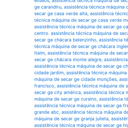
elíseos
,
assistência técnica máquina de se
ge carandiru
,
assistência técnica máquina 
secar ge casa verde alta
,
assistência técn
técnica máquina de secar ge casa verde m
assistência técnica máquina de secar ge ca
centro. assistência técnica máquina de sec
secar ge chácara belenzinho
,
assistência t
técnica máquina de secar ge chácara ingle
itaim
,
assistência técnica máquina de secar
secar ge chácara monte alegre
,
assistênci
assistência técnica máquina de secar ge c
cidade jardim
,
assistência técnica máquina
máquina de secar ge cidade monções
,
ass
francisco
,
assistência técnica máquina de 
secar ge city américa
,
assistência técnica
máquina de secar ge cursino
,
assistência 
assistência técnica máquina de secar ge fr
grande abc
,
assistência técnica máquina d
máquina de secar ge granja julieta
,
assistê
assistência técnica máquina de secar ge hi