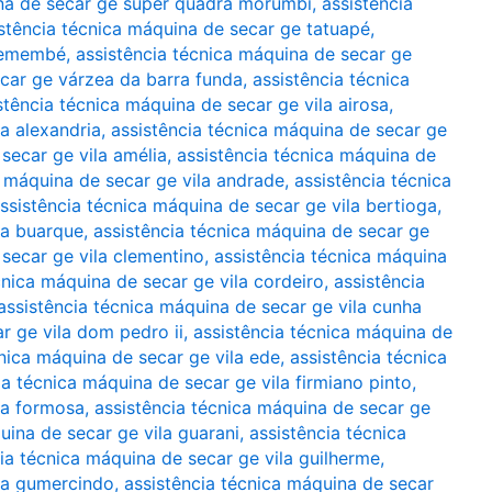
ina de secar ge super quadra morumbi
,
assistência
stência técnica máquina de secar ge tatuapé
,
tremembé
,
assistência técnica máquina de secar ge
ecar ge várzea da barra funda
,
assistência técnica
stência técnica máquina de secar ge vila airosa
,
la alexandria
,
assistência técnica máquina de secar ge
secar ge vila amélia
,
assistência técnica máquina de
a máquina de secar ge vila andrade
,
assistência técnica
ssistência técnica máquina de secar ge vila bertioga
,
la buarque
,
assistência técnica máquina de secar ge
 secar ge vila clementino
,
assistência técnica máquina
cnica máquina de secar ge vila cordeiro
,
assistência
assistência técnica máquina de secar ge vila cunha
r ge vila dom pedro ii
,
assistência técnica máquina de
cnica máquina de secar ge vila ede
,
assistência técnica
ia técnica máquina de secar ge vila firmiano pinto
,
la formosa
,
assistência técnica máquina de secar ge
uina de secar ge vila guarani
,
assistência técnica
ia técnica máquina de secar ge vila guilherme
,
ila gumercindo
,
assistência técnica máquina de secar