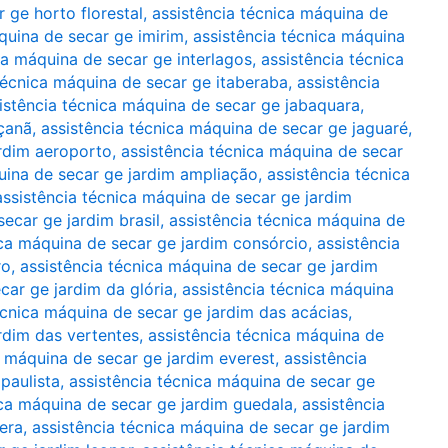
 ge horto florestal
,
assistência técnica máquina de
quina de secar ge imirim
,
assistência técnica máquina
ca máquina de secar ge interlagos
,
assistência técnica
técnica máquina de secar ge itaberaba
,
assistência
istência técnica máquina de secar ge jabaquara
,
açanã
,
assistência técnica máquina de secar ge jaguaré
,
ardim aeroporto
,
assistência técnica máquina de secar
uina de secar ge jardim ampliação
,
assistência técnica
assistência técnica máquina de secar ge jardim
ecar ge jardim brasil
,
assistência técnica máquina de
ica máquina de secar ge jardim consórcio
,
assistência
ro
,
assistência técnica máquina de secar ge jardim
car ge jardim da glória
,
assistência técnica máquina
écnica máquina de secar ge jardim das acácias
,
rdim das vertentes
,
assistência técnica máquina de
a máquina de secar ge jardim everest
,
assistência
paulista
,
assistência técnica máquina de secar ge
ica máquina de secar ge jardim guedala
,
assistência
era
,
assistência técnica máquina de secar ge jardim