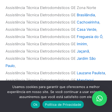
Assistência Técnica Eletrodomésticos GE Zona Norte
Assistência Técnica Eletrodomésticos GE
Brasilândia
,
Assistência Técnica Eletrodomésticos GE
Cachoeirinha
,
Assistência Técnica Eletrodomésticos GE
Casa Verde
,
Assistência Técnica Eletrodomésticos GE
Freguesia do Ó
,
Assistência Técnica Eletrodomésticos GE
Imirim
,
Assistência Técnica Eletrodomésticos GE
Jaçanã
,
Assistência Técnica Eletrodomésticos GE
Jardim São
Paulo
,
Assistência Técnica Eletrodomésticos GE
Lauzane Paulista
,
Assistência Técnica Eletrodomésticos GE
Mandaqui
,
Usamos cookies para garantir que oferecemos a melhor
Assistência Técnica Eletrodomésticos GE
Santana
,
experiência em nosso site. Se você continuar a usar este site,
Assistência Técnica Eletrodomésticos GE
Tremembé
,
assumiremos que você está satisfeito com ele.
Assistência Técnica Eletrodomésticos GE
Tucuruvi
,
Ok
Política de Privacidade
Assistência Técnica Eletrodomésticos GE
Vila Guilherme
,