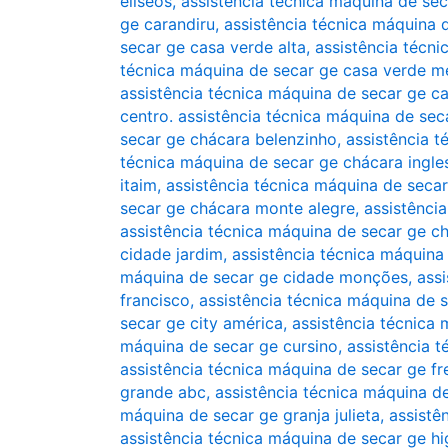
elíseos
,
assistência técnica máquina de se
ge carandiru
,
assistência técnica máquina 
secar ge casa verde alta
,
assistência técn
técnica máquina de secar ge casa verde m
assistência técnica máquina de secar ge ca
centro. assistência técnica máquina de sec
secar ge chácara belenzinho
,
assistência t
técnica máquina de secar ge chácara ingle
itaim
,
assistência técnica máquina de secar
secar ge chácara monte alegre
,
assistênci
assistência técnica máquina de secar ge c
cidade jardim
,
assistência técnica máquina
máquina de secar ge cidade monções
,
ass
francisco
,
assistência técnica máquina de 
secar ge city américa
,
assistência técnica
máquina de secar ge cursino
,
assistência 
assistência técnica máquina de secar ge fr
grande abc
,
assistência técnica máquina d
máquina de secar ge granja julieta
,
assistê
assistência técnica máquina de secar ge hi