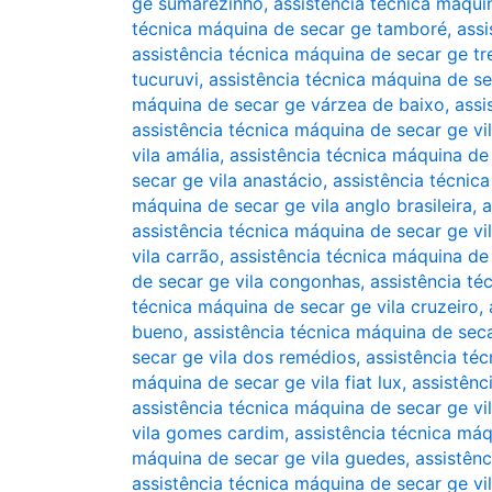
ge sumarezinho
,
assistência técnica máqu
técnica máquina de secar ge tamboré
,
assi
assistência técnica máquina de secar ge 
tucuruvi
,
assistência técnica máquina de s
máquina de secar ge várzea de baixo
,
assi
assistência técnica máquina de secar ge vi
vila amália
,
assistência técnica máquina de 
secar ge vila anastácio
,
assistência técnic
máquina de secar ge vila anglo brasileira
,
a
assistência técnica máquina de secar ge vi
vila carrão
,
assistência técnica máquina de
de secar ge vila congonhas
,
assistência té
técnica máquina de secar ge vila cruzeiro
,
bueno
,
assistência técnica máquina de seca
secar ge vila dos remédios
,
assistência té
máquina de secar ge vila fiat lux
,
assistênc
assistência técnica máquina de secar ge vi
vila gomes cardim
,
assistência técnica máq
máquina de secar ge vila guedes
,
assistênc
assistência técnica máquina de secar ge v