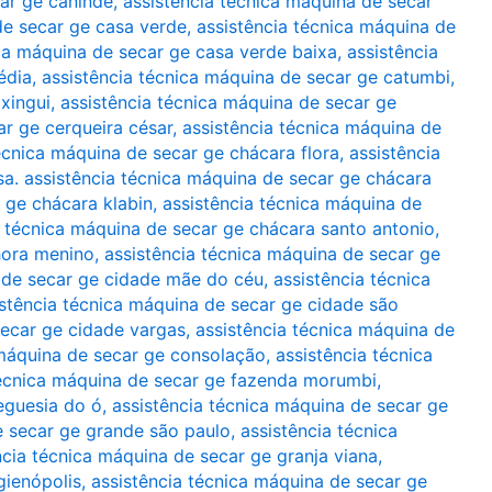
car ge canindé
,
assistência técnica máquina de secar
de secar ge casa verde
,
assistência técnica máquina de
ica máquina de secar ge casa verde baixa
,
assistência
édia
,
assistência técnica máquina de secar ge catumbi
,
xingui
,
assistência técnica máquina de secar ge
ar ge cerqueira césar
,
assistência técnica máquina de
écnica máquina de secar ge chácara flora
,
assistência
sa. assistência técnica máquina de secar ge chácara
 ge chácara klabin
,
assistência técnica máquina de
a técnica máquina de secar ge chácara santo antonio
,
hora menino
,
assistência técnica máquina de secar ge
 de secar ge cidade mãe do céu
,
assistência técnica
istência técnica máquina de secar ge cidade são
secar ge cidade vargas
,
assistência técnica máquina de
 máquina de secar ge consolação
,
assistência técnica
técnica máquina de secar ge fazenda morumbi
,
eguesia do ó
,
assistência técnica máquina de secar ge
e secar ge grande são paulo
,
assistência técnica
ncia técnica máquina de secar ge granja viana
,
gienópolis
,
assistência técnica máquina de secar ge