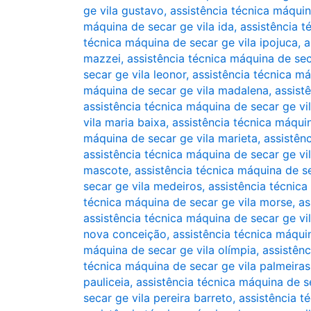
ge vila gustavo
,
assistência técnica máqui
máquina de secar ge vila ida
,
assistência t
técnica máquina de secar ge vila ipojuca
,
a
mazzei
,
assistência técnica máquina de sec
secar ge vila leonor
,
assistência técnica má
máquina de secar ge vila madalena
,
assist
assistência técnica máquina de secar ge vil
vila maria baixa
,
assistência técnica máqui
máquina de secar ge vila marieta
,
assistên
assistência técnica máquina de secar ge vi
mascote
,
assistência técnica máquina de s
secar ge vila medeiros
,
assistência técnic
técnica máquina de secar ge vila morse
,
as
assistência técnica máquina de secar ge vil
nova conceição
,
assistência técnica máqui
máquina de secar ge vila olímpia
,
assistênc
técnica máquina de secar ge vila palmeiras
pauliceia
,
assistência técnica máquina de s
secar ge vila pereira barreto
,
assistência t