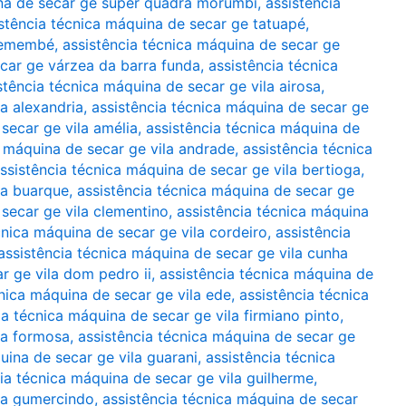
ina de secar ge super quadra morumbi
,
assistência
stência técnica máquina de secar ge tatuapé
,
tremembé
,
assistência técnica máquina de secar ge
ecar ge várzea da barra funda
,
assistência técnica
stência técnica máquina de secar ge vila airosa
,
la alexandria
,
assistência técnica máquina de secar ge
secar ge vila amélia
,
assistência técnica máquina de
a máquina de secar ge vila andrade
,
assistência técnica
ssistência técnica máquina de secar ge vila bertioga
,
la buarque
,
assistência técnica máquina de secar ge
 secar ge vila clementino
,
assistência técnica máquina
cnica máquina de secar ge vila cordeiro
,
assistência
assistência técnica máquina de secar ge vila cunha
r ge vila dom pedro ii
,
assistência técnica máquina de
cnica máquina de secar ge vila ede
,
assistência técnica
ia técnica máquina de secar ge vila firmiano pinto
,
la formosa
,
assistência técnica máquina de secar ge
uina de secar ge vila guarani
,
assistência técnica
ia técnica máquina de secar ge vila guilherme
,
ila gumercindo
,
assistência técnica máquina de secar