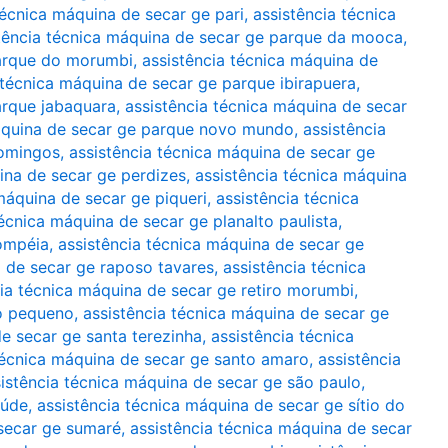
técnica máquina de secar ge pari
,
assistência técnica
tência técnica máquina de secar ge parque da mooca
,
parque do morumbi
,
assistência técnica máquina de
 técnica máquina de secar ge parque ibirapuera
,
arque jabaquara
,
assistência técnica máquina de secar
máquina de secar ge parque novo mundo
,
assistência
domingos
,
assistência técnica máquina de secar ge
ina de secar ge perdizes
,
assistência técnica máquina
máquina de secar ge piqueri
,
assistência técnica
técnica máquina de secar ge planalto paulista
,
pompéia
,
assistência técnica máquina de secar ge
a de secar ge raposo tavares
,
assistência técnica
cia técnica máquina de secar ge retiro morumbi
,
io pequeno
,
assistência técnica máquina de secar ge
de secar ge santa terezinha
,
assistência técnica
técnica máquina de secar ge santo amaro
,
assistência
istência técnica máquina de secar ge são paulo
,
aúde
,
assistência técnica máquina de secar ge sítio do
 secar ge sumaré
,
assistência técnica máquina de secar