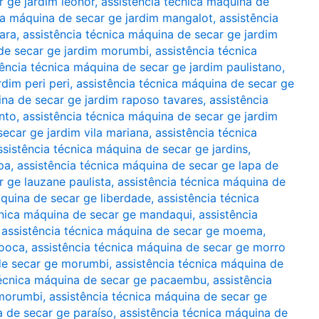
r ge jardim leonor
,
assistência técnica máquina de
ca máquina de secar ge jardim mangalot
,
assistência
ara
,
assistência técnica máquina de secar ge jardim
 de secar ge jardim morumbi
,
assistência técnica
tência técnica máquina de secar ge jardim paulistano
,
dim peri peri
,
assistência técnica máquina de secar ge
ina de secar ge jardim raposo tavares
,
assistência
nto
,
assistência técnica máquina de secar ge jardim
secar ge jardim vila mariana
,
assistência técnica
ssistência técnica máquina de secar ge jardins
,
pa
,
assistência técnica máquina de secar ge lapa de
r ge lauzane paulista
,
assistência técnica máquina de
áquina de secar ge liberdade
,
assistência técnica
cnica máquina de secar ge mandaqui
,
assistência
,
assistência técnica máquina de secar ge moema
,
mooca
,
assistência técnica máquina de secar ge morro
 de secar ge morumbi
,
assistência técnica máquina de
técnica máquina de secar ge pacaembu
,
assistência
 morumbi
,
assistência técnica máquina de secar ge
a de secar ge paraíso
,
assistência técnica máquina de