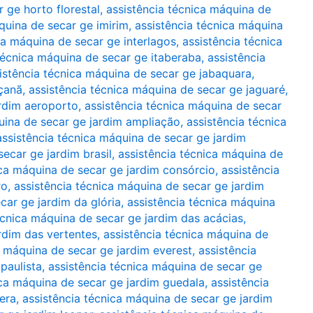
 ge horto florestal
,
assistência técnica máquina de
quina de secar ge imirim
,
assistência técnica máquina
ca máquina de secar ge interlagos
,
assistência técnica
técnica máquina de secar ge itaberaba
,
assistência
istência técnica máquina de secar ge jabaquara
,
açanã
,
assistência técnica máquina de secar ge jaguaré
,
ardim aeroporto
,
assistência técnica máquina de secar
uina de secar ge jardim ampliação
,
assistência técnica
assistência técnica máquina de secar ge jardim
ecar ge jardim brasil
,
assistência técnica máquina de
ica máquina de secar ge jardim consórcio
,
assistência
ro
,
assistência técnica máquina de secar ge jardim
car ge jardim da glória
,
assistência técnica máquina
écnica máquina de secar ge jardim das acácias
,
rdim das vertentes
,
assistência técnica máquina de
a máquina de secar ge jardim everest
,
assistência
paulista
,
assistência técnica máquina de secar ge
ica máquina de secar ge jardim guedala
,
assistência
era
,
assistência técnica máquina de secar ge jardim