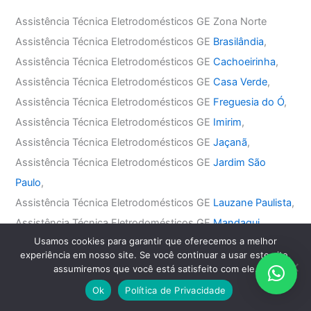
Assistência Técnica Eletrodomésticos GE Zona Norte
Assistência Técnica Eletrodomésticos GE
Brasilândia
,
Assistência Técnica Eletrodomésticos GE
Cachoeirinha
,
Assistência Técnica Eletrodomésticos GE
Casa Verde
,
Assistência Técnica Eletrodomésticos GE
Freguesia do Ó
,
Assistência Técnica Eletrodomésticos GE
Imirim
,
Assistência Técnica Eletrodomésticos GE
Jaçanã
,
Assistência Técnica Eletrodomésticos GE
Jardim São
Paulo
,
Assistência Técnica Eletrodomésticos GE
Lauzane Paulista
,
Assistência Técnica Eletrodomésticos GE
Mandaqui
,
Usamos cookies para garantir que oferecemos a melhor
Assistência Técnica Eletrodomésticos GE
Santana
,
experiência em nosso site. Se você continuar a usar este site,
Assistência Técnica Eletrodomésticos GE
Tremembé
,
assumiremos que você está satisfeito com ele.
Assistência Técnica Eletrodomésticos GE
Tucuruvi
,
Ok
Política de Privacidade
Assistência Técnica Eletrodomésticos GE
Vila Guilherme
,