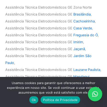
Assistência Técnica Eletrodomésticos GE Zona Norte
Assistência Técnica Eletrodomésticos GE
Brasilândia
,
Assistência Técnica Eletrodomésticos GE
Cachoeirinha
,
Assistência Técnica Eletrodomésticos GE
Casa Verde
,
Assistência Técnica Eletrodomésticos GE
Freguesia do Ó
,
Assistência Técnica Eletrodomésticos GE
Imirim
,
Assistência Técnica Eletrodomésticos GE
Jaçanã
,
Assistência Técnica Eletrodomésticos GE
Jardim São
Paulo
,
Assistência Técnica Eletrodomésticos GE
Lauzane Paulista
,
Assistência Técnica Eletrodomésticos GE
Mandaqui
,
Usamos cookies para garantir que oferecemos a melhor
Assistência Técnica Eletrodomésticos GE
Santana
,
experiência em nosso site. Se você continuar a usar este site,
Assistência Técnica Eletrodomésticos GE
Tremembé
,
assumiremos que você está satisfeito com ele.
Assistência Técnica Eletrodomésticos GE
Tucuruvi
,
Ok
Política de Privacidade
Assistência Técnica Eletrodomésticos GE
Vila Guilherme
,