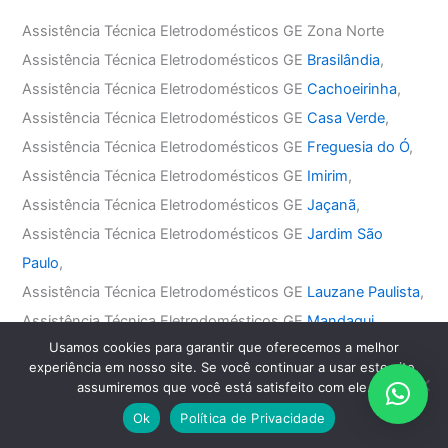
Assistência Técnica Eletrodomésticos GE Zona Norte
Assistência Técnica Eletrodomésticos GE
Brasilândia
,
Assistência Técnica Eletrodomésticos GE
Cachoeirinha
,
Assistência Técnica Eletrodomésticos GE
Casa Verde
,
Assistência Técnica Eletrodomésticos GE
Freguesia do Ó
,
Assistência Técnica Eletrodomésticos GE
Imirim
,
Assistência Técnica Eletrodomésticos GE
Jaçanã
,
Assistência Técnica Eletrodomésticos GE
Jardim São
Paulo
,
Assistência Técnica Eletrodomésticos GE
Lauzane Paulista
,
Assistência Técnica Eletrodomésticos GE
Mandaqui
,
Usamos cookies para garantir que oferecemos a melhor
Assistência Técnica Eletrodomésticos GE
Santana
,
experiência em nosso site. Se você continuar a usar este site,
Assistência Técnica Eletrodomésticos GE
Tremembé
,
assumiremos que você está satisfeito com ele.
Assistência Técnica Eletrodomésticos GE
Tucuruvi
,
Ok
Política de Privacidade
Assistência Técnica Eletrodomésticos GE
Vila Guilherme
,