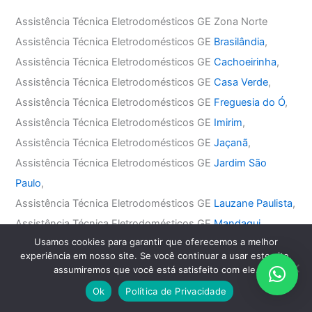
Assistência Técnica Eletrodomésticos GE Zona Norte
Assistência Técnica Eletrodomésticos GE
Brasilândia
,
Assistência Técnica Eletrodomésticos GE
Cachoeirinha
,
Assistência Técnica Eletrodomésticos GE
Casa Verde
,
Assistência Técnica Eletrodomésticos GE
Freguesia do Ó
,
Assistência Técnica Eletrodomésticos GE
Imirim
,
Assistência Técnica Eletrodomésticos GE
Jaçanã
,
Assistência Técnica Eletrodomésticos GE
Jardim São
Paulo
,
Assistência Técnica Eletrodomésticos GE
Lauzane Paulista
,
Assistência Técnica Eletrodomésticos GE
Mandaqui
,
Usamos cookies para garantir que oferecemos a melhor
Assistência Técnica Eletrodomésticos GE
Santana
,
experiência em nosso site. Se você continuar a usar este site,
Assistência Técnica Eletrodomésticos GE
Tremembé
,
assumiremos que você está satisfeito com ele.
Assistência Técnica Eletrodomésticos GE
Tucuruvi
,
Ok
Política de Privacidade
Assistência Técnica Eletrodomésticos GE
Vila Guilherme
,