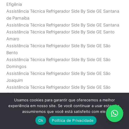
Efigênia
Assistência Técnica Refrigerador Side By Side GE Santana
de Parnaíba
Assistência Técnica Refrigerador Side By Side GE Santana
Assistência Técnica Refrigerador Side By Side GE Santo
Amaro
Assistência Técnica Refrigerador Side By Side GE São
Bento
Assistência Técnica Refrigerador Side By Side GE São
Domingos
Assistência Técnica Refrigerador Side By Side GE São
Joaquim
Assistência Técnica Refrigerador Side By Side GE São
Judas
Usamos cookies para garantir que oferecemos a melhor
Assistência Técnica Refrigerador Side By Side GE São Paulo
experiência em nosso site. Se você continuar a usar este site,
Assistência Técnica Refrigerador Side By Side GE Saúde
assumiremos que você está satisfeito com ele.
Assistência Técnica Refrigerador Side By Side GE SP
Ok
Política de Privacidade
Assistência Técnica Refrigerador Side By Side GE Sumaré
Assistência Técnica Refrigerador Side By Side GE