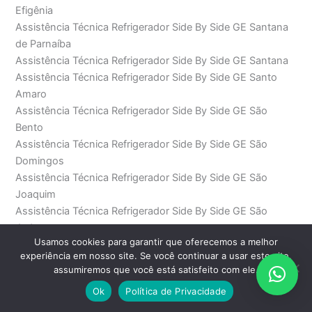
Efigênia
Assistência Técnica Refrigerador Side By Side GE Santana
de Parnaíba
Assistência Técnica Refrigerador Side By Side GE Santana
Assistência Técnica Refrigerador Side By Side GE Santo
Amaro
Assistência Técnica Refrigerador Side By Side GE São
Bento
Assistência Técnica Refrigerador Side By Side GE São
Domingos
Assistência Técnica Refrigerador Side By Side GE São
Joaquim
Assistência Técnica Refrigerador Side By Side GE São
Judas
Usamos cookies para garantir que oferecemos a melhor
Assistência Técnica Refrigerador Side By Side GE São Paulo
experiência em nosso site. Se você continuar a usar este site,
Assistência Técnica Refrigerador Side By Side GE Saúde
assumiremos que você está satisfeito com ele.
Assistência Técnica Refrigerador Side By Side GE SP
Ok
Política de Privacidade
Assistência Técnica Refrigerador Side By Side GE Sumaré
Assistência Técnica Refrigerador Side By Side GE