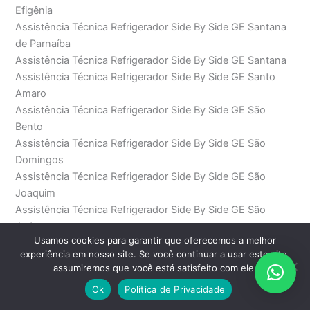
Efigênia
Assistência Técnica Refrigerador Side By Side GE Santana
de Parnaíba
Assistência Técnica Refrigerador Side By Side GE Santana
Assistência Técnica Refrigerador Side By Side GE Santo
Amaro
Assistência Técnica Refrigerador Side By Side GE São
Bento
Assistência Técnica Refrigerador Side By Side GE São
Domingos
Assistência Técnica Refrigerador Side By Side GE São
Joaquim
Assistência Técnica Refrigerador Side By Side GE São
Judas
Usamos cookies para garantir que oferecemos a melhor
Assistência Técnica Refrigerador Side By Side GE São Paulo
experiência em nosso site. Se você continuar a usar este site,
Assistência Técnica Refrigerador Side By Side GE Saúde
assumiremos que você está satisfeito com ele.
Assistência Técnica Refrigerador Side By Side GE SP
Ok
Política de Privacidade
Assistência Técnica Refrigerador Side By Side GE Sumaré
Assistência Técnica Refrigerador Side By Side GE