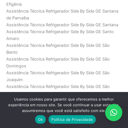
Efigênia
Assistência Técnica Refrigerador Side By Side GE Santana
de Parnaíba
Assistência Técnica Refrigerador Side By Side GE Santana
Assistência Técnica Refrigerador Side By Side GE Santo
Amaro
Assistência Técnica Refrigerador Side By Side GE São
Bento
Assistência Técnica Refrigerador Side By Side GE São
Domingos
Assistência Técnica Refrigerador Side By Side GE São
Joaquim
Assistência Técnica Refrigerador Side By Side GE São
Judas
Usamos cookies para garantir que oferecemos a melhor
Assistência Técnica Refrigerador Side By Side GE São Paulo
experiência em nosso site. Se você continuar a usar este site,
Assistência Técnica Refrigerador Side By Side GE Saúde
assumiremos que você está satisfeito com ele.
Assistência Técnica Refrigerador Side By Side GE SP
Ok
Política de Privacidade
Assistência Técnica Refrigerador Side By Side GE Sumaré
Assistência Técnica Refrigerador Side By Side GE