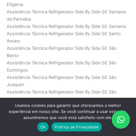
Efigênia
Assistência Técnica Refrigerador Side By Side GE Santana
de Parnaíba
Assistência Técnica Refrigerador Side By Side GE Santana
Assistência Técnica Refrigerador Side By Side GE Santo
Amaro
Assistência Técnica Refrigerador Side By Side GE São
Bento
Assistência Técnica Refrigerador Side By Side GE São
Domingos
Assistência Técnica Refrigerador Side By Side GE São
Joaquim
Assistência Técnica Refrigerador Side By Side GE São
Judas
Usamos cookies para garantir que oferecemos a melhor
Assistência Técnica Refrigerador Side By Side GE São Paulo
experiência em nosso site. Se você continuar a usar este site,
Assistência Técnica Refrigerador Side By Side GE Saúde
assumiremos que você está satisfeito com ele.
Assistência Técnica Refrigerador Side By Side GE SP
Ok
Política de Privacidade
Assistência Técnica Refrigerador Side By Side GE Sumaré
Assistência Técnica Refrigerador Side By Side GE