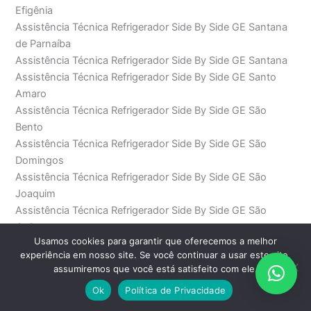
Efigênia
Assistência Técnica Refrigerador Side By Side GE Santana
de Parnaíba
Assistência Técnica Refrigerador Side By Side GE Santana
Assistência Técnica Refrigerador Side By Side GE Santo
Amaro
Assistência Técnica Refrigerador Side By Side GE São
Bento
Assistência Técnica Refrigerador Side By Side GE São
Domingos
Assistência Técnica Refrigerador Side By Side GE São
Joaquim
Assistência Técnica Refrigerador Side By Side GE São
Judas
Usamos cookies para garantir que oferecemos a melhor
Assistência Técnica Refrigerador Side By Side GE São Paulo
experiência em nosso site. Se você continuar a usar este site,
Assistência Técnica Refrigerador Side By Side GE Saúde
assumiremos que você está satisfeito com ele.
Assistência Técnica Refrigerador Side By Side GE SP
Ok
Política de Privacidade
Assistência Técnica Refrigerador Side By Side GE Sumaré
Assistência Técnica Refrigerador Side By Side GE