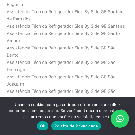
Efigênia
Assistência Técnica Refrigerador Side By Side GE Santana
de Parnaíba
Assistência Técnica Refrigerador Side By Side GE Santana
Assistência Técnica Refrigerador Side By Side GE Santo
Amaro
Assistência Técnica Refrigerador Side By Side GE São
Bento
Assistência Técnica Refrigerador Side By Side GE São
Domingos
Assistência Técnica Refrigerador Side By Side GE São
Joaquim
Assistência Técnica Refrigerador Side By Side GE São
Judas
Usamos cookies para garantir que oferecemos a melhor
Assistência Técnica Refrigerador Side By Side GE São Paulo
experiência em nosso site. Se você continuar a usar este site,
Assistência Técnica Refrigerador Side By Side GE Saúde
assumiremos que você está satisfeito com ele.
Assistência Técnica Refrigerador Side By Side GE SP
Ok
Política de Privacidade
Assistência Técnica Refrigerador Side By Side GE Sumaré
Assistência Técnica Refrigerador Side By Side GE