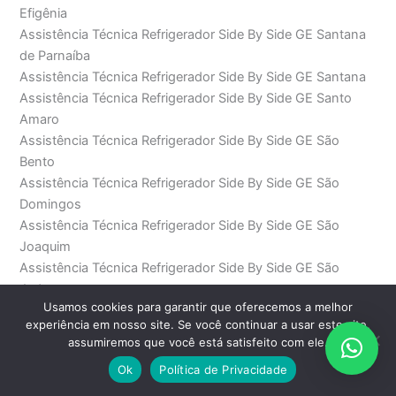
Efigênia
Assistência Técnica Refrigerador Side By Side GE Santana
de Parnaíba
Assistência Técnica Refrigerador Side By Side GE Santana
Assistência Técnica Refrigerador Side By Side GE Santo
Amaro
Assistência Técnica Refrigerador Side By Side GE São
Bento
Assistência Técnica Refrigerador Side By Side GE São
Domingos
Assistência Técnica Refrigerador Side By Side GE São
Joaquim
Assistência Técnica Refrigerador Side By Side GE São
Judas
Usamos cookies para garantir que oferecemos a melhor
Assistência Técnica Refrigerador Side By Side GE São Paulo
experiência em nosso site. Se você continuar a usar este site,
Assistência Técnica Refrigerador Side By Side GE Saúde
assumiremos que você está satisfeito com ele.
Assistência Técnica Refrigerador Side By Side GE SP
Ok
Política de Privacidade
Assistência Técnica Refrigerador Side By Side GE Sumaré
Assistência Técnica Refrigerador Side By Side GE