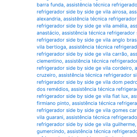
barra funda
,
assistência técnica refrigerad
refrigerador side by side ge vila airosa
,
ass
alexandria
,
assistência técnica refrigerador
refrigerador side by side ge vila amélia
,
ass
anastácio
,
assistência técnica refrigerador
refrigerador side by side ge vila anglo brasi
vila bertioga
,
assistência técnica refrigera
refrigerador side by side ge vila carrão
,
ass
clementino
,
assistência técnica refrigerado
refrigerador side by side ge vila cordeiro
,
a
cruzeiro
,
assistência técnica refrigerador 
refrigerador side by side ge vila dom pedro
dos remédios
,
assistência técnica refrigera
refrigerador side by side ge vila fiat lux
,
as
firmiano pinto
,
assistência técnica refriger
refrigerador side by side ge vila gomes ca
vila guarani
,
assistência técnica refrigerad
refrigerador side by side ge vila guilherme
gumercindo
,
assistência técnica refrigerad