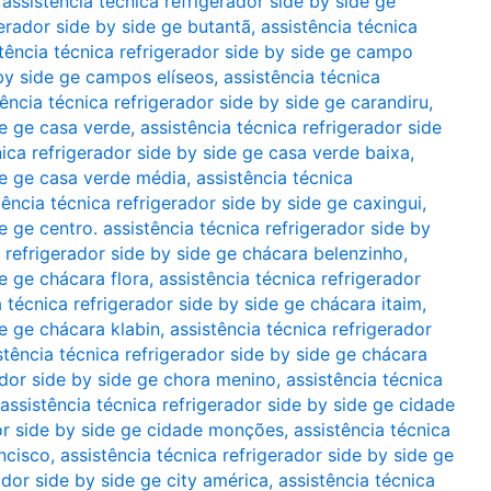
,
assistência técnica refrigerador side by side ge
gerador side by side ge butantã
,
assistência técnica
tência técnica refrigerador side by side ge campo
 by side ge campos elíseos
,
assistência técnica
tência técnica refrigerador side by side ge carandiru
,
de ge casa verde
,
assistência técnica refrigerador side
nica refrigerador side by side ge casa verde baixa
,
ide ge casa verde média
,
assistência técnica
tência técnica refrigerador side by side ge caxingui
,
e ge centro. assistência técnica refrigerador side by
a refrigerador side by side ge chácara belenzinho
,
de ge chácara flora
,
assistência técnica refrigerador
a técnica refrigerador side by side ge chácara itaim
,
de ge chácara klabin
,
assistência técnica refrigerador
stência técnica refrigerador side by side ge chácara
ador side by side ge chora menino
,
assistência técnica
assistência técnica refrigerador side by side ge cidade
dor side by side ge cidade monções
,
assistência técnica
ancisco
,
assistência técnica refrigerador side by side ge
ador side by side ge city américa
,
assistência técnica