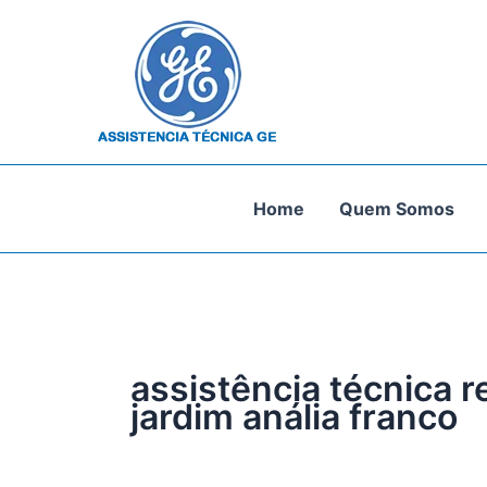
Ir
para
o
conteúdo
Home
Quem Somos
assistência técnica r
jardim anália franco