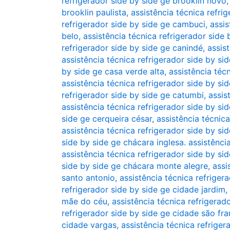
refrigerador side by side ge brooklin novo
brooklin paulista
,
assistência técnica refri
refrigerador side by side ge cambuci
,
assis
belo
,
assistência técnica refrigerador side
refrigerador side by side ge canindé
,
assis
assistência técnica refrigerador side by si
by side ge casa verde alta
,
assistência téc
assistência técnica refrigerador side by s
refrigerador side by side ge catumbi
,
assis
assistência técnica refrigerador side by sid
side ge cerqueira césar
,
assistência técnic
assistência técnica refrigerador side by si
side by side ge chácara inglesa. assistênci
assistência técnica refrigerador side by si
side by side ge chácara monte alegre
,
assi
santo antonio
,
assistência técnica refriger
refrigerador side by side ge cidade jardim
,
mãe do céu
,
assistência técnica refrigera
refrigerador side by side ge cidade são fr
cidade vargas
,
assistência técnica refriger