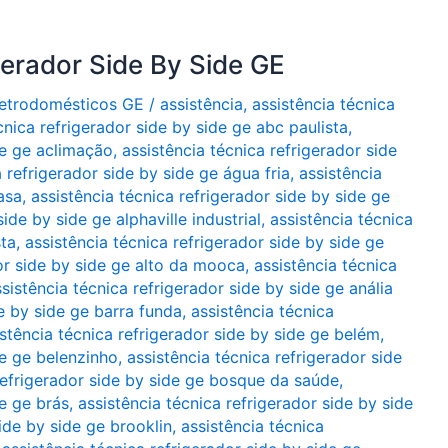
gerador Side By Side GE
Eletrodomésticos GE
/
assistência
,
assistência técnica
cnica refrigerador side by side ge abc paulista
,
de ge aclimação
,
assistência técnica refrigerador side
a refrigerador side by side ge água fria
,
assistência
asa
,
assistência técnica refrigerador side by side ge
ide by side ge alphaville industrial
,
assistência técnica
sta
,
assistência técnica refrigerador side by side ge
dor side by side ge alto da mooca
,
assistência técnica
sistência técnica refrigerador side by side ge anália
de by side ge barra funda
,
assistência técnica
istência técnica refrigerador side by side ge belém
,
de ge belenzinho
,
assistência técnica refrigerador side
refrigerador side by side ge bosque da saúde
,
de ge brás
,
assistência técnica refrigerador side by side
side by side ge brooklin
,
assistência técnica