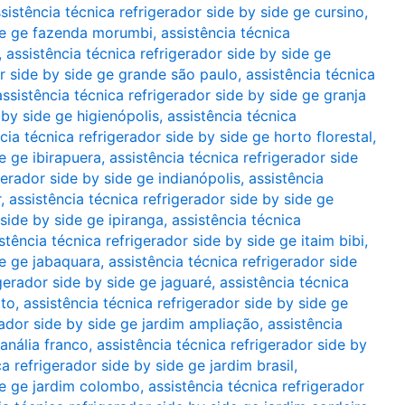
sistência técnica refrigerador side by side ge cursino
,
ide ge fazenda morumbi
,
assistência técnica
,
assistência técnica refrigerador side by side ge
or side by side ge grande são paulo
,
assistência técnica
assistência técnica refrigerador side by side ge granja
 by side ge higienópolis
,
assistência técnica
cia técnica refrigerador side by side ge horto florestal
,
de ge ibirapuera
,
assistência técnica refrigerador side
gerador side by side ge indianópolis
,
assistência
r
,
assistência técnica refrigerador side by side ge
 side by side ge ipiranga
,
assistência técnica
stência técnica refrigerador side by side ge itaim bibi
,
de ge jabaquara
,
assistência técnica refrigerador side
igerador side by side ge jaguaré
,
assistência técnica
rto
,
assistência técnica refrigerador side by side ge
rador side by side ge jardim ampliação
,
assistência
 anália franco
,
assistência técnica refrigerador side by
ca refrigerador side by side ge jardim brasil
,
ide ge jardim colombo
,
assistência técnica refrigerador