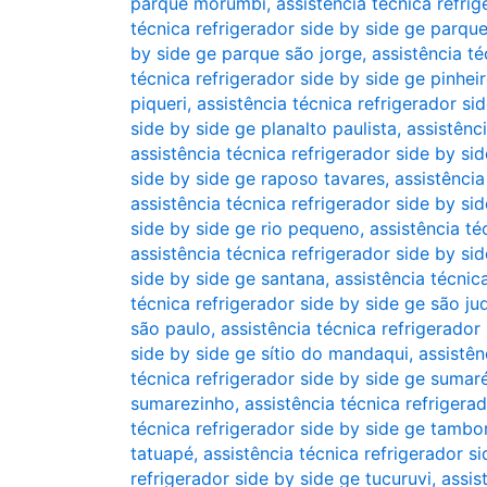
parque morumbi
,
assistência técnica refr
técnica refrigerador side by side ge parq
by side ge parque são jorge
,
assistência té
técnica refrigerador side by side ge pinhei
piqueri
,
assistência técnica refrigerador sid
side by side ge planalto paulista
,
assistênc
assistência técnica refrigerador side by si
side by side ge raposo tavares
,
assistência
assistência técnica refrigerador side by si
side by side ge rio pequeno
,
assistência té
assistência técnica refrigerador side by si
side by side ge santana
,
assistência técnic
técnica refrigerador side by side ge são ju
são paulo
,
assistência técnica refrigerador
side by side ge sítio do mandaqui
,
assistên
técnica refrigerador side by side ge sumar
sumarezinho
,
assistência técnica refriger
técnica refrigerador side by side ge tambo
tatuapé
,
assistência técnica refrigerador 
refrigerador side by side ge tucuruvi
,
assis