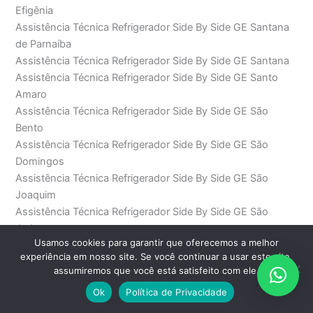
Efigênia
Assistência Técnica Refrigerador Side By Side GE Santana
de Parnaíba
Assistência Técnica Refrigerador Side By Side GE Santana
Assistência Técnica Refrigerador Side By Side GE Santo
Amaro
Assistência Técnica Refrigerador Side By Side GE São
Bento
Assistência Técnica Refrigerador Side By Side GE São
Domingos
Assistência Técnica Refrigerador Side By Side GE São
Joaquim
Assistência Técnica Refrigerador Side By Side GE São
Judas
Usamos cookies para garantir que oferecemos a melhor
Assistência Técnica Refrigerador Side By Side GE São Paulo
experiência em nosso site. Se você continuar a usar este site,
Assistência Técnica Refrigerador Side By Side GE Saúde
assumiremos que você está satisfeito com ele.
Assistência Técnica Refrigerador Side By Side GE SP
Ok
Política de Privacidade
Assistência Técnica Refrigerador Side By Side GE Sumaré
Assistência Técnica Refrigerador Side By Side GE