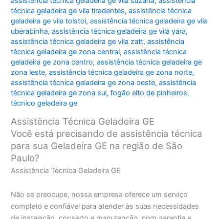
assistência técnica geladeira ge vila suzana
,
assistência
técnica geladeira ge vila tiradentes
,
assistência técnica
geladeira ge vila tolstoi
,
assistência técnica geladeira ge vila
uberabinha
,
assistência técnica geladeira ge vila yara
,
assistência técnica geladeira ge vila zatt
,
assistência
técnica geladeira ge zona central
,
assistência técnica
geladeira ge zona centro
,
assistência técnica geladeira ge
zona leste
,
assistência técnica geladeira ge zona norte
,
assistência técnica geladeira ge zona oeste
,
assistência
técnica geladeira ge zona sul
,
fogão alto de pinheiros
,
técnico geladeira ge
Assistência Técnica Geladeira GE
Você está precisando de assistência técnica
para sua Geladeira GE na região de São
Paulo?
Assistência Técnica Geladeira GE
Não se preocupe, nossa empresa oferece um serviço
completo e confiável para atender às suas necessidades
de instalação, conserto e manutenção, com garantia e