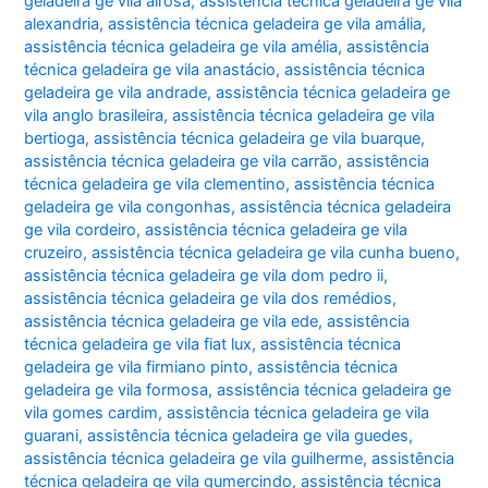
geladeira ge vila airosa
,
assistência técnica geladeira ge vila
alexandria
,
assistência técnica geladeira ge vila amália
,
assistência técnica geladeira ge vila amélia
,
assistência
técnica geladeira ge vila anastácio
,
assistência técnica
geladeira ge vila andrade
,
assistência técnica geladeira ge
vila anglo brasileira
,
assistência técnica geladeira ge vila
bertioga
,
assistência técnica geladeira ge vila buarque
,
assistência técnica geladeira ge vila carrão
,
assistência
técnica geladeira ge vila clementino
,
assistência técnica
geladeira ge vila congonhas
,
assistência técnica geladeira
ge vila cordeiro
,
assistência técnica geladeira ge vila
cruzeiro
,
assistência técnica geladeira ge vila cunha bueno
,
assistência técnica geladeira ge vila dom pedro ii
,
assistência técnica geladeira ge vila dos remédios
,
assistência técnica geladeira ge vila ede
,
assistência
técnica geladeira ge vila fiat lux
,
assistência técnica
geladeira ge vila firmiano pinto
,
assistência técnica
geladeira ge vila formosa
,
assistência técnica geladeira ge
vila gomes cardim
,
assistência técnica geladeira ge vila
guarani
,
assistência técnica geladeira ge vila guedes
,
assistência técnica geladeira ge vila guilherme
,
assistência
técnica geladeira ge vila gumercindo
,
assistência técnica