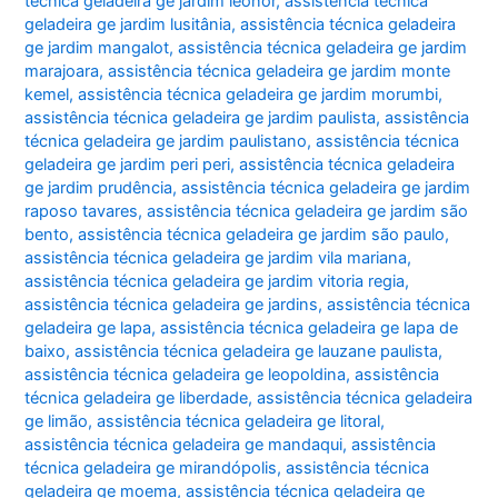
técnica geladeira ge jardim leonor
,
assistência técnica
geladeira ge jardim lusitânia
,
assistência técnica geladeira
ge jardim mangalot
,
assistência técnica geladeira ge jardim
marajoara
,
assistência técnica geladeira ge jardim monte
kemel
,
assistência técnica geladeira ge jardim morumbi
,
assistência técnica geladeira ge jardim paulista
,
assistência
técnica geladeira ge jardim paulistano
,
assistência técnica
geladeira ge jardim peri peri
,
assistência técnica geladeira
ge jardim prudência
,
assistência técnica geladeira ge jardim
raposo tavares
,
assistência técnica geladeira ge jardim são
bento
,
assistência técnica geladeira ge jardim são paulo
,
assistência técnica geladeira ge jardim vila mariana
,
assistência técnica geladeira ge jardim vitoria regia
,
assistência técnica geladeira ge jardins
,
assistência técnica
geladeira ge lapa
,
assistência técnica geladeira ge lapa de
baixo
,
assistência técnica geladeira ge lauzane paulista
,
assistência técnica geladeira ge leopoldina
,
assistência
técnica geladeira ge liberdade
,
assistência técnica geladeira
ge limão
,
assistência técnica geladeira ge litoral
,
assistência técnica geladeira ge mandaqui
,
assistência
técnica geladeira ge mirandópolis
,
assistência técnica
geladeira ge moema
,
assistência técnica geladeira ge