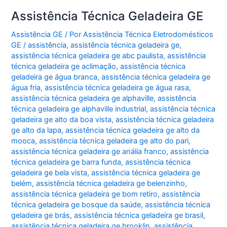
Assistência Técnica Geladeira GE
Assistência GE
/ Por
Assistência Técnica Eletrodomésticos
GE
/
assistência
,
assistência técnica geladeira ge
,
assistência técnica geladeira ge abc paulista
,
assistência
técnica geladeira ge aclimação
,
assistência técnica
geladeira ge água branca
,
assistência técnica geladeira ge
água fria
,
assistência técnica geladeira ge água rasa
,
assistência técnica geladeira ge alphaville
,
assistência
técnica geladeira ge alphaville industrial
,
assistência técnica
geladeira ge alto da boa vista
,
assistência técnica geladeira
ge alto da lapa
,
assistência técnica geladeira ge alto da
mooca
,
assistência técnica geladeira ge alto do pari
,
assistência técnica geladeira ge anália franco
,
assistência
técnica geladeira ge barra funda
,
assistência técnica
geladeira ge bela vista
,
assistência técnica geladeira ge
belém
,
assistência técnica geladeira ge belenzinho
,
assistência técnica geladeira ge bom retiro
,
assistência
técnica geladeira ge bosque da saúde
,
assistência técnica
geladeira ge brás
,
assistência técnica geladeira ge brasil
,
assistência técnica geladeira ge brooklin
,
assistência