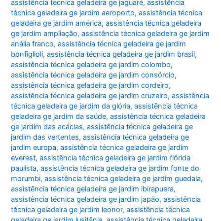
assistência técnica geladeira ge jaguaré
,
assistência
técnica geladeira ge jardim aeroporto
,
assistência técnica
geladeira ge jardim américa
,
assistência técnica geladeira
ge jardim ampliação
,
assistência técnica geladeira ge jardim
anália franco
,
assistência técnica geladeira ge jardim
bonfiglioli
,
assistência técnica geladeira ge jardim brasil
,
assistência técnica geladeira ge jardim colombo
,
assistência técnica geladeira ge jardim consórcio
,
assistência técnica geladeira ge jardim cordeiro
,
assistência técnica geladeira ge jardim cruzeiro
,
assistência
técnica geladeira ge jardim da glória
,
assistência técnica
geladeira ge jardim da saúde
,
assistência técnica geladeira
ge jardim das acácias
,
assistência técnica geladeira ge
jardim das vertentes
,
assistência técnica geladeira ge
jardim europa
,
assistência técnica geladeira ge jardim
everest
,
assistência técnica geladeira ge jardim flórida
paulista
,
assistência técnica geladeira ge jardim fonte do
morumbi
,
assistência técnica geladeira ge jardim guedala
,
assistência técnica geladeira ge jardim ibirapuera
,
assistência técnica geladeira ge jardim japão
,
assistência
técnica geladeira ge jardim leonor
,
assistência técnica
geladeira ge jardim lusitânia
,
assistência técnica geladeira