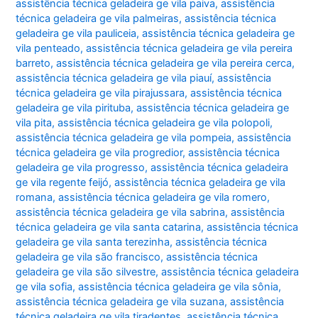
assistência técnica geladeira ge vila paiva
,
assistência
técnica geladeira ge vila palmeiras
,
assistência técnica
geladeira ge vila pauliceia
,
assistência técnica geladeira ge
vila penteado
,
assistência técnica geladeira ge vila pereira
barreto
,
assistência técnica geladeira ge vila pereira cerca
,
assistência técnica geladeira ge vila piauí
,
assistência
técnica geladeira ge vila pirajussara
,
assistência técnica
geladeira ge vila pirituba
,
assistência técnica geladeira ge
vila pita
,
assistência técnica geladeira ge vila polopoli
,
assistência técnica geladeira ge vila pompeia
,
assistência
técnica geladeira ge vila progredior
,
assistência técnica
geladeira ge vila progresso
,
assistência técnica geladeira
ge vila regente feijó
,
assistência técnica geladeira ge vila
romana
,
assistência técnica geladeira ge vila romero
,
assistência técnica geladeira ge vila sabrina
,
assistência
técnica geladeira ge vila santa catarina
,
assistência técnica
geladeira ge vila santa terezinha
,
assistência técnica
geladeira ge vila são francisco
,
assistência técnica
geladeira ge vila são silvestre
,
assistência técnica geladeira
ge vila sofia
,
assistência técnica geladeira ge vila sônia
,
assistência técnica geladeira ge vila suzana
,
assistência
técnica geladeira ge vila tiradentes
,
assistência técnica