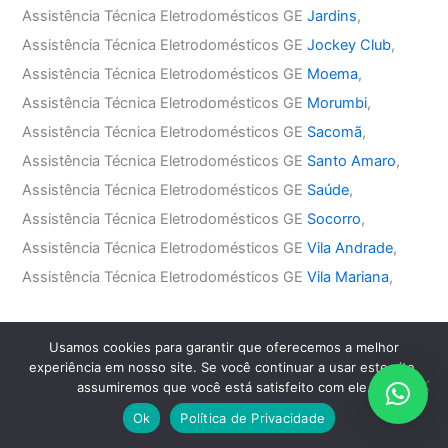
Assistência Técnica Eletrodomésticos GE
Jardins
,
Assistência Técnica Eletrodomésticos GE
Jockey Club
,
Assistência Técnica Eletrodomésticos GE
Moema
,
Assistência Técnica Eletrodomésticos GE
Morumbi
,
Assistência Técnica Eletrodomésticos GE
Sacomã
,
Assistência Técnica Eletrodomésticos GE
Santo Amaro
,
Assistência Técnica Eletrodomésticos GE
Saúde
,
Assistência Técnica Eletrodomésticos GE
Socorro
,
Assistência Técnica Eletrodomésticos GE
Vila Andrade
,
Assistência Técnica Eletrodomésticos GE
Vila Mariana
,
Assistência Técnica Eletrodomésticos GE Zona Leste
Usamos cookies para garantir que oferecemos a melhor
Assistência Técnica Eletrodomésticos GE
Água Rasa
,
experiência em nosso site. Se você continuar a usar este site,
assumiremos que você está satisfeito com ele.
Assistência Técnica Eletrodomésticos GE
Anália Franco
,
Assistência Técnica Eletrodomésticos GE
Aricanduva
,
Ok
Política de Privacidade
Assistência Técnica Eletrodomésticos GE
Belém
,