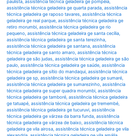
paulista
,
assistência técnica geladeira ge pompéia
,
assistência técnica geladeira ge quarta parada
,
assistência
técnica geladeira ge raposo tavares
,
assistência técnica
geladeira ge real parque
,
assistência técnica geladeira ge
retiro morumbi
,
assistência técnica geladeira ge rio
pequeno
,
assistência técnica geladeira ge santa cecília
,
assistência técnica geladeira ge santa terezinha
,
assistência técnica geladeira ge santana
,
assistência
técnica geladeira ge santo amaro
,
assistência técnica
geladeira ge são judas
,
assistência técnica geladeira ge são
paulo
,
assistência técnica geladeira ge saúde
,
assistência
técnica geladeira ge sítio do mandaqui
,
assistência técnica
geladeira ge sp
,
assistência técnica geladeira ge sumaré
,
assistência técnica geladeira ge sumarezinho
,
assistência
técnica geladeira ge super quadra morumbi
,
assistência
técnica geladeira ge tamboré
,
assistência técnica geladeira
ge tatuapé
,
assistência técnica geladeira ge tremembé
,
assistência técnica geladeira ge tucuruvi
,
assistência
técnica geladeira ge várzea da barra funda
,
assistência
técnica geladeira ge várzea de baixo
,
assistência técnica
geladeira ge vila airosa
,
assistência técnica geladeira ge vila
alexandria
,
assistência técnica geladeira ge vila amália
,