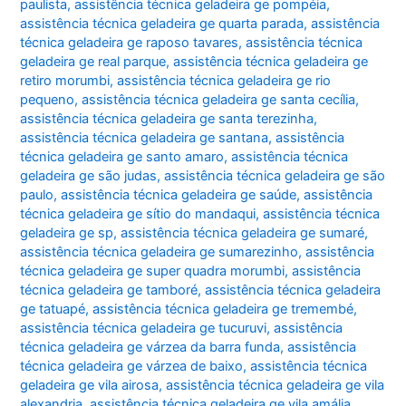
paulista
,
assistência técnica geladeira ge pompéia
,
assistência técnica geladeira ge quarta parada
,
assistência
técnica geladeira ge raposo tavares
,
assistência técnica
geladeira ge real parque
,
assistência técnica geladeira ge
retiro morumbi
,
assistência técnica geladeira ge rio
pequeno
,
assistência técnica geladeira ge santa cecília
,
assistência técnica geladeira ge santa terezinha
,
assistência técnica geladeira ge santana
,
assistência
técnica geladeira ge santo amaro
,
assistência técnica
geladeira ge são judas
,
assistência técnica geladeira ge são
paulo
,
assistência técnica geladeira ge saúde
,
assistência
técnica geladeira ge sítio do mandaqui
,
assistência técnica
geladeira ge sp
,
assistência técnica geladeira ge sumaré
,
assistência técnica geladeira ge sumarezinho
,
assistência
técnica geladeira ge super quadra morumbi
,
assistência
técnica geladeira ge tamboré
,
assistência técnica geladeira
ge tatuapé
,
assistência técnica geladeira ge tremembé
,
assistência técnica geladeira ge tucuruvi
,
assistência
técnica geladeira ge várzea da barra funda
,
assistência
técnica geladeira ge várzea de baixo
,
assistência técnica
geladeira ge vila airosa
,
assistência técnica geladeira ge vila
alexandria
,
assistência técnica geladeira ge vila amália
,