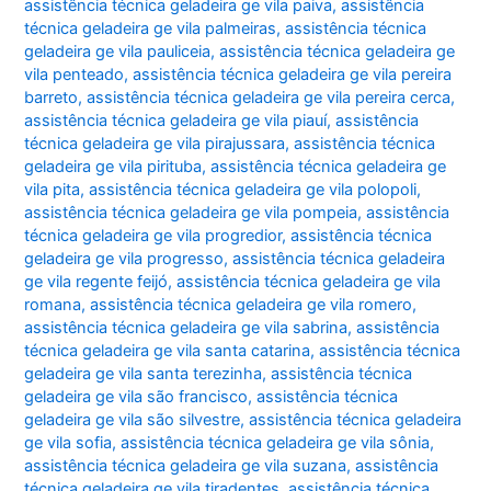
assistência técnica geladeira ge vila paiva
,
assistência
técnica geladeira ge vila palmeiras
,
assistência técnica
geladeira ge vila pauliceia
,
assistência técnica geladeira ge
vila penteado
,
assistência técnica geladeira ge vila pereira
barreto
,
assistência técnica geladeira ge vila pereira cerca
,
assistência técnica geladeira ge vila piauí
,
assistência
técnica geladeira ge vila pirajussara
,
assistência técnica
geladeira ge vila pirituba
,
assistência técnica geladeira ge
vila pita
,
assistência técnica geladeira ge vila polopoli
,
assistência técnica geladeira ge vila pompeia
,
assistência
técnica geladeira ge vila progredior
,
assistência técnica
geladeira ge vila progresso
,
assistência técnica geladeira
ge vila regente feijó
,
assistência técnica geladeira ge vila
romana
,
assistência técnica geladeira ge vila romero
,
assistência técnica geladeira ge vila sabrina
,
assistência
técnica geladeira ge vila santa catarina
,
assistência técnica
geladeira ge vila santa terezinha
,
assistência técnica
geladeira ge vila são francisco
,
assistência técnica
geladeira ge vila são silvestre
,
assistência técnica geladeira
ge vila sofia
,
assistência técnica geladeira ge vila sônia
,
assistência técnica geladeira ge vila suzana
,
assistência
técnica geladeira ge vila tiradentes
,
assistência técnica