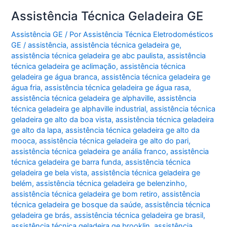
Assistência Técnica Geladeira GE
Assistência GE
/ Por
Assistência Técnica Eletrodomésticos
GE
/
assistência
,
assistência técnica geladeira ge
,
assistência técnica geladeira ge abc paulista
,
assistência
técnica geladeira ge aclimação
,
assistência técnica
geladeira ge água branca
,
assistência técnica geladeira ge
água fria
,
assistência técnica geladeira ge água rasa
,
assistência técnica geladeira ge alphaville
,
assistência
técnica geladeira ge alphaville industrial
,
assistência técnica
geladeira ge alto da boa vista
,
assistência técnica geladeira
ge alto da lapa
,
assistência técnica geladeira ge alto da
mooca
,
assistência técnica geladeira ge alto do pari
,
assistência técnica geladeira ge anália franco
,
assistência
técnica geladeira ge barra funda
,
assistência técnica
geladeira ge bela vista
,
assistência técnica geladeira ge
belém
,
assistência técnica geladeira ge belenzinho
,
assistência técnica geladeira ge bom retiro
,
assistência
técnica geladeira ge bosque da saúde
,
assistência técnica
geladeira ge brás
,
assistência técnica geladeira ge brasil
,
assistência técnica geladeira ge brooklin
,
assistência