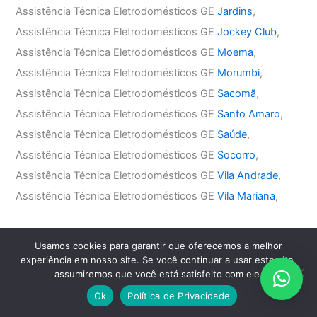
Assistência Técnica Eletrodomésticos GE
Jardins
,
Assistência Técnica Eletrodomésticos GE
Jockey Club
,
Assistência Técnica Eletrodomésticos GE
Moema
,
Assistência Técnica Eletrodomésticos GE
Morumbi
,
Assistência Técnica Eletrodomésticos GE
Sacomã
,
Assistência Técnica Eletrodomésticos GE
Santo Amaro
,
Assistência Técnica Eletrodomésticos GE
Saúde
,
Assistência Técnica Eletrodomésticos GE
Socorro
,
Assistência Técnica Eletrodomésticos GE
Vila Andrade
,
Assistência Técnica Eletrodomésticos GE
Vila Mariana
,
Assistência Técnica Eletrodomésticos GE Zona Leste
Usamos cookies para garantir que oferecemos a melhor
Assistência Técnica Eletrodomésticos GE
Água Rasa
,
experiência em nosso site. Se você continuar a usar este site,
assumiremos que você está satisfeito com ele.
Assistência Técnica Eletrodomésticos GE
Anália Franco
,
Assistência Técnica Eletrodomésticos GE
Aricanduva
,
Ok
Política de Privacidade
Assistência Técnica Eletrodomésticos GE
Belém
,