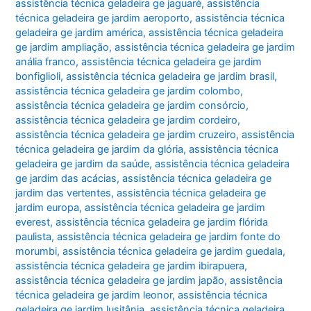
assistência técnica geladeira ge jaguaré
,
assistência
técnica geladeira ge jardim aeroporto
,
assistência técnica
geladeira ge jardim américa
,
assistência técnica geladeira
ge jardim ampliação
,
assistência técnica geladeira ge jardim
anália franco
,
assistência técnica geladeira ge jardim
bonfiglioli
,
assistência técnica geladeira ge jardim brasil
,
assistência técnica geladeira ge jardim colombo
,
assistência técnica geladeira ge jardim consórcio
,
assistência técnica geladeira ge jardim cordeiro
,
assistência técnica geladeira ge jardim cruzeiro
,
assistência
técnica geladeira ge jardim da glória
,
assistência técnica
geladeira ge jardim da saúde
,
assistência técnica geladeira
ge jardim das acácias
,
assistência técnica geladeira ge
jardim das vertentes
,
assistência técnica geladeira ge
jardim europa
,
assistência técnica geladeira ge jardim
everest
,
assistência técnica geladeira ge jardim flórida
paulista
,
assistência técnica geladeira ge jardim fonte do
morumbi
,
assistência técnica geladeira ge jardim guedala
,
assistência técnica geladeira ge jardim ibirapuera
,
assistência técnica geladeira ge jardim japão
,
assistência
técnica geladeira ge jardim leonor
,
assistência técnica
geladeira ge jardim lusitânia
,
assistência técnica geladeira