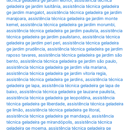
técnica geladeira ge jardim leonor
,
assistência técnica
geladeira ge jardim lusitânia
,
assistência técnica geladeira
ge jardim mangalot
,
assistência técnica geladeira ge jardim
marajoara
,
assistência técnica geladeira ge jardim monte
kemel
,
assistência técnica geladeira ge jardim morumbi
,
assistência técnica geladeira ge jardim paulista
,
assistência
técnica geladeira ge jardim paulistano
,
assistência técnica
geladeira ge jardim peri peri
,
assistência técnica geladeira
ge jardim prudência
,
assistência técnica geladeira ge jardim
raposo tavares
,
assistência técnica geladeira ge jardim são
bento
,
assistência técnica geladeira ge jardim são paulo
,
assistência técnica geladeira ge jardim vila mariana
,
assistência técnica geladeira ge jardim vitoria regia
,
assistência técnica geladeira ge jardins
,
assistência técnica
geladeira ge lapa
,
assistência técnica geladeira ge lapa de
baixo
,
assistência técnica geladeira ge lauzane paulista
,
assistência técnica geladeira ge leopoldina
,
assistência
técnica geladeira ge liberdade
,
assistência técnica geladeira
ge limão
,
assistência técnica geladeira ge litoral
,
assistência técnica geladeira ge mandaqui
,
assistência
técnica geladeira ge mirandópolis
,
assistência técnica
geladeira ge moema
,
assistência técnica geladeira ge