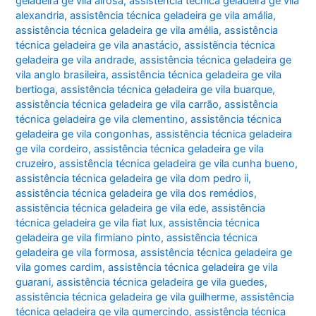
geladeira ge vila airosa
,
assistência técnica geladeira ge vila
alexandria
,
assistência técnica geladeira ge vila amália
,
assistência técnica geladeira ge vila amélia
,
assistência
técnica geladeira ge vila anastácio
,
assistência técnica
geladeira ge vila andrade
,
assistência técnica geladeira ge
vila anglo brasileira
,
assistência técnica geladeira ge vila
bertioga
,
assistência técnica geladeira ge vila buarque
,
assistência técnica geladeira ge vila carrão
,
assistência
técnica geladeira ge vila clementino
,
assistência técnica
geladeira ge vila congonhas
,
assistência técnica geladeira
ge vila cordeiro
,
assistência técnica geladeira ge vila
cruzeiro
,
assistência técnica geladeira ge vila cunha bueno
,
assistência técnica geladeira ge vila dom pedro ii
,
assistência técnica geladeira ge vila dos remédios
,
assistência técnica geladeira ge vila ede
,
assistência
técnica geladeira ge vila fiat lux
,
assistência técnica
geladeira ge vila firmiano pinto
,
assistência técnica
geladeira ge vila formosa
,
assistência técnica geladeira ge
vila gomes cardim
,
assistência técnica geladeira ge vila
guarani
,
assistência técnica geladeira ge vila guedes
,
assistência técnica geladeira ge vila guilherme
,
assistência
técnica geladeira ge vila gumercindo
,
assistência técnica