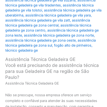
assistência técnica geladeira ge vila suzana
,
assistência
técnica geladeira ge vila tiradentes
,
assistência técnica
geladeira ge vila tolstoi
,
assistência técnica geladeira ge vila
uberabinha
,
assistência técnica geladeira ge vila yara
,
assistência técnica geladeira ge vila zatt
,
assistência
técnica geladeira ge zona central
,
assistência técnica
geladeira ge zona centro
,
assistência técnica geladeira ge
zona leste
,
assistência técnica geladeira ge zona norte
,
assistência técnica geladeira ge zona oeste
,
assistência
técnica geladeira ge zona sul
,
fogão alto de pinheiros
,
técnico geladeira ge
Assistência Técnica Geladeira GE
Você está precisando de assistência técnica
para sua Geladeira GE na região de São
Paulo?
Assistência Técnica Geladeira GE
Não se preocupe, nossa empresa oferece um serviço
completo e confiável para atender às suas necessidades
de instalação, conserto e manutenção, com garantia e