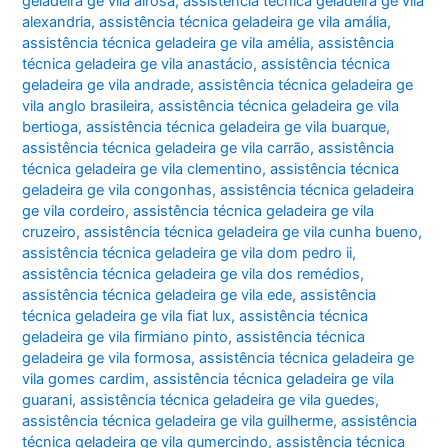
geladeira ge vila airosa
,
assistência técnica geladeira ge vila
alexandria
,
assistência técnica geladeira ge vila amália
,
assistência técnica geladeira ge vila amélia
,
assistência
técnica geladeira ge vila anastácio
,
assistência técnica
geladeira ge vila andrade
,
assistência técnica geladeira ge
vila anglo brasileira
,
assistência técnica geladeira ge vila
bertioga
,
assistência técnica geladeira ge vila buarque
,
assistência técnica geladeira ge vila carrão
,
assistência
técnica geladeira ge vila clementino
,
assistência técnica
geladeira ge vila congonhas
,
assistência técnica geladeira
ge vila cordeiro
,
assistência técnica geladeira ge vila
cruzeiro
,
assistência técnica geladeira ge vila cunha bueno
,
assistência técnica geladeira ge vila dom pedro ii
,
assistência técnica geladeira ge vila dos remédios
,
assistência técnica geladeira ge vila ede
,
assistência
técnica geladeira ge vila fiat lux
,
assistência técnica
geladeira ge vila firmiano pinto
,
assistência técnica
geladeira ge vila formosa
,
assistência técnica geladeira ge
vila gomes cardim
,
assistência técnica geladeira ge vila
guarani
,
assistência técnica geladeira ge vila guedes
,
assistência técnica geladeira ge vila guilherme
,
assistência
técnica geladeira ge vila gumercindo
,
assistência técnica