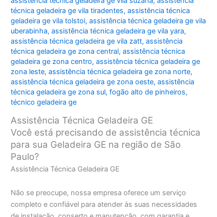
assistência técnica geladeira ge vila suzana
,
assistência
técnica geladeira ge vila tiradentes
,
assistência técnica
geladeira ge vila tolstoi
,
assistência técnica geladeira ge vila
uberabinha
,
assistência técnica geladeira ge vila yara
,
assistência técnica geladeira ge vila zatt
,
assistência
técnica geladeira ge zona central
,
assistência técnica
geladeira ge zona centro
,
assistência técnica geladeira ge
zona leste
,
assistência técnica geladeira ge zona norte
,
assistência técnica geladeira ge zona oeste
,
assistência
técnica geladeira ge zona sul
,
fogão alto de pinheiros
,
técnico geladeira ge
Assistência Técnica Geladeira GE
Você está precisando de assistência técnica
para sua Geladeira GE na região de São
Paulo?
Assistência Técnica Geladeira GE
Não se preocupe, nossa empresa oferece um serviço
completo e confiável para atender às suas necessidades
de instalação, conserto e manutenção, com garantia e