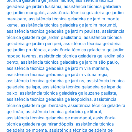
técnica geladeira ge jardim leonor
,
assistência técnica
geladeira ge jardim lusitânia
,
assistência técnica geladeira
ge jardim mangalot
,
assistência técnica geladeira ge jardim
marajoara
,
assistência técnica geladeira ge jardim monte
kemel
,
assistência técnica geladeira ge jardim morumbi
,
assistência técnica geladeira ge jardim paulista
,
assistência
técnica geladeira ge jardim paulistano
,
assistência técnica
geladeira ge jardim peri peri
,
assistência técnica geladeira
ge jardim prudência
,
assistência técnica geladeira ge jardim
raposo tavares
,
assistência técnica geladeira ge jardim são
bento
,
assistência técnica geladeira ge jardim são paulo
,
assistência técnica geladeira ge jardim vila mariana
,
assistência técnica geladeira ge jardim vitoria regia
,
assistência técnica geladeira ge jardins
,
assistência técnica
geladeira ge lapa
,
assistência técnica geladeira ge lapa de
baixo
,
assistência técnica geladeira ge lauzane paulista
,
assistência técnica geladeira ge leopoldina
,
assistência
técnica geladeira ge liberdade
,
assistência técnica geladeira
ge limão
,
assistência técnica geladeira ge litoral
,
assistência técnica geladeira ge mandaqui
,
assistência
técnica geladeira ge mirandópolis
,
assistência técnica
geladeira ge moema
,
assistência técnica geladeira ge