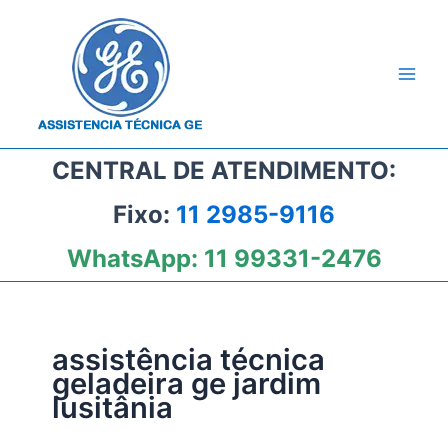
Ir
para
o
conteúdo
CENTRAL DE ATENDIMENTO:
Fixo:
11 2985-9116
WhatsApp:
11 99331-2476
assistência técnica
geladeira ge jardim
lusitânia