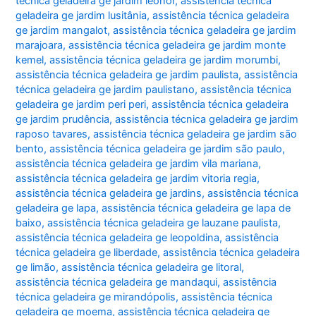
técnica geladeira ge jardim leonor
,
assistência técnica
geladeira ge jardim lusitânia
,
assistência técnica geladeira
ge jardim mangalot
,
assistência técnica geladeira ge jardim
marajoara
,
assistência técnica geladeira ge jardim monte
kemel
,
assistência técnica geladeira ge jardim morumbi
,
assistência técnica geladeira ge jardim paulista
,
assistência
técnica geladeira ge jardim paulistano
,
assistência técnica
geladeira ge jardim peri peri
,
assistência técnica geladeira
ge jardim prudência
,
assistência técnica geladeira ge jardim
raposo tavares
,
assistência técnica geladeira ge jardim são
bento
,
assistência técnica geladeira ge jardim são paulo
,
assistência técnica geladeira ge jardim vila mariana
,
assistência técnica geladeira ge jardim vitoria regia
,
assistência técnica geladeira ge jardins
,
assistência técnica
geladeira ge lapa
,
assistência técnica geladeira ge lapa de
baixo
,
assistência técnica geladeira ge lauzane paulista
,
assistência técnica geladeira ge leopoldina
,
assistência
técnica geladeira ge liberdade
,
assistência técnica geladeira
ge limão
,
assistência técnica geladeira ge litoral
,
assistência técnica geladeira ge mandaqui
,
assistência
técnica geladeira ge mirandópolis
,
assistência técnica
geladeira ge moema
,
assistência técnica geladeira ge