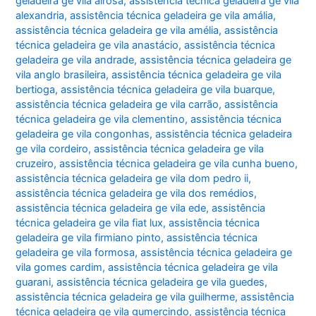
geladeira ge vila airosa
,
assistência técnica geladeira ge vila
alexandria
,
assistência técnica geladeira ge vila amália
,
assistência técnica geladeira ge vila amélia
,
assistência
técnica geladeira ge vila anastácio
,
assistência técnica
geladeira ge vila andrade
,
assistência técnica geladeira ge
vila anglo brasileira
,
assistência técnica geladeira ge vila
bertioga
,
assistência técnica geladeira ge vila buarque
,
assistência técnica geladeira ge vila carrão
,
assistência
técnica geladeira ge vila clementino
,
assistência técnica
geladeira ge vila congonhas
,
assistência técnica geladeira
ge vila cordeiro
,
assistência técnica geladeira ge vila
cruzeiro
,
assistência técnica geladeira ge vila cunha bueno
,
assistência técnica geladeira ge vila dom pedro ii
,
assistência técnica geladeira ge vila dos remédios
,
assistência técnica geladeira ge vila ede
,
assistência
técnica geladeira ge vila fiat lux
,
assistência técnica
geladeira ge vila firmiano pinto
,
assistência técnica
geladeira ge vila formosa
,
assistência técnica geladeira ge
vila gomes cardim
,
assistência técnica geladeira ge vila
guarani
,
assistência técnica geladeira ge vila guedes
,
assistência técnica geladeira ge vila guilherme
,
assistência
técnica geladeira ge vila gumercindo
,
assistência técnica