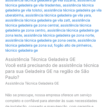
assistência técnica geladeira ge vila suzana
,
assistência
técnica geladeira ge vila tiradentes
,
assistência técnica
geladeira ge vila tolstoi
,
assistência técnica geladeira ge vila
uberabinha
,
assistência técnica geladeira ge vila yara
,
assistência técnica geladeira ge vila zatt
,
assistência
técnica geladeira ge zona central
,
assistência técnica
geladeira ge zona centro
,
assistência técnica geladeira ge
zona leste
,
assistência técnica geladeira ge zona norte
,
assistência técnica geladeira ge zona oeste
,
assistência
técnica geladeira ge zona sul
,
fogão alto de pinheiros
,
técnico geladeira ge
Assistência Técnica Geladeira GE
Você está precisando de assistência técnica
para sua Geladeira GE na região de São
Paulo?
Assistência Técnica Geladeira GE
Não se preocupe, nossa empresa oferece um serviço
completo e confiável para atender às suas necessidades
de instalação, conserto e manutenção, com garantia e