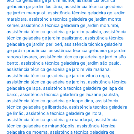
técnica geladeira ge jardim leonor
,
assistência técnica
geladeira ge jardim lusitânia
,
assistência técnica geladeira
ge jardim mangalot
,
assistência técnica geladeira ge jardim
marajoara
,
assistência técnica geladeira ge jardim monte
kemel
,
assistência técnica geladeira ge jardim morumbi
,
assistência técnica geladeira ge jardim paulista
,
assistência
técnica geladeira ge jardim paulistano
,
assistência técnica
geladeira ge jardim peri peri
,
assistência técnica geladeira
ge jardim prudência
,
assistência técnica geladeira ge jardim
raposo tavares
,
assistência técnica geladeira ge jardim são
bento
,
assistência técnica geladeira ge jardim são paulo
,
assistência técnica geladeira ge jardim vila mariana
,
assistência técnica geladeira ge jardim vitoria regia
,
assistência técnica geladeira ge jardins
,
assistência técnica
geladeira ge lapa
,
assistência técnica geladeira ge lapa de
baixo
,
assistência técnica geladeira ge lauzane paulista
,
assistência técnica geladeira ge leopoldina
,
assistência
técnica geladeira ge liberdade
,
assistência técnica geladeira
ge limão
,
assistência técnica geladeira ge litoral
,
assistência técnica geladeira ge mandaqui
,
assistência
técnica geladeira ge mirandópolis
,
assistência técnica
geladeira ge moema
,
assistência técnica geladeira ge