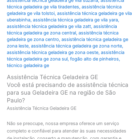
assistência técnica geladeira ge vila suzana
,
assistência
técnica geladeira ge vila tiradentes
,
assistência técnica
geladeira ge vila tolstoi
,
assistência técnica geladeira ge vila
uberabinha
,
assistência técnica geladeira ge vila yara
,
assistência técnica geladeira ge vila zatt
,
assistência
técnica geladeira ge zona central
,
assistência técnica
geladeira ge zona centro
,
assistência técnica geladeira ge
zona leste
,
assistência técnica geladeira ge zona norte
,
assistência técnica geladeira ge zona oeste
,
assistência
técnica geladeira ge zona sul
,
fogão alto de pinheiros
,
técnico geladeira ge
Assistência Técnica Geladeira GE
Você está precisando de assistência técnica
para sua Geladeira GE na região de São
Paulo?
Assistência Técnica Geladeira GE
Não se preocupe, nossa empresa oferece um serviço
completo e confiável para atender às suas necessidades
de instalação, conserto e manutenção, com garantia e