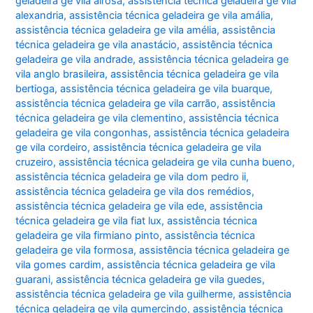
geladeira ge vila airosa
,
assistência técnica geladeira ge vila
alexandria
,
assistência técnica geladeira ge vila amália
,
assistência técnica geladeira ge vila amélia
,
assistência
técnica geladeira ge vila anastácio
,
assistência técnica
geladeira ge vila andrade
,
assistência técnica geladeira ge
vila anglo brasileira
,
assistência técnica geladeira ge vila
bertioga
,
assistência técnica geladeira ge vila buarque
,
assistência técnica geladeira ge vila carrão
,
assistência
técnica geladeira ge vila clementino
,
assistência técnica
geladeira ge vila congonhas
,
assistência técnica geladeira
ge vila cordeiro
,
assistência técnica geladeira ge vila
cruzeiro
,
assistência técnica geladeira ge vila cunha bueno
,
assistência técnica geladeira ge vila dom pedro ii
,
assistência técnica geladeira ge vila dos remédios
,
assistência técnica geladeira ge vila ede
,
assistência
técnica geladeira ge vila fiat lux
,
assistência técnica
geladeira ge vila firmiano pinto
,
assistência técnica
geladeira ge vila formosa
,
assistência técnica geladeira ge
vila gomes cardim
,
assistência técnica geladeira ge vila
guarani
,
assistência técnica geladeira ge vila guedes
,
assistência técnica geladeira ge vila guilherme
,
assistência
técnica geladeira ge vila gumercindo
,
assistência técnica