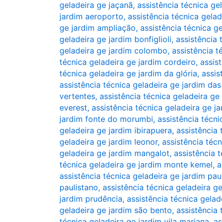
geladeira ge jaçanã
,
assistência técnica ge
jardim aeroporto
,
assistência técnica gela
ge jardim ampliação
,
assistência técnica ge
geladeira ge jardim bonfiglioli
,
assistência 
geladeira ge jardim colombo
,
assistência t
técnica geladeira ge jardim cordeiro
,
assis
técnica geladeira ge jardim da glória
,
assis
assistência técnica geladeira ge jardim das
vertentes
,
assistência técnica geladeira ge
everest
,
assistência técnica geladeira ge ja
jardim fonte do morumbi
,
assistência técni
geladeira ge jardim ibirapuera
,
assistência 
geladeira ge jardim leonor
,
assistência técn
geladeira ge jardim mangalot
,
assistência 
técnica geladeira ge jardim monte kemel
,
a
assistência técnica geladeira ge jardim pau
paulistano
,
assistência técnica geladeira ge
jardim prudência
,
assistência técnica gelad
geladeira ge jardim são bento
,
assistência 
técnica geladeira ge jardim vila mariana
,
as