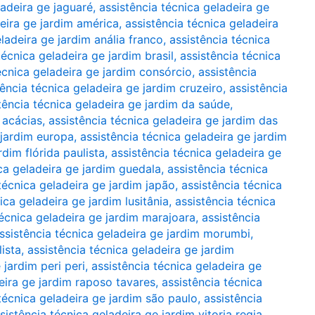
ladeira ge jaguaré
,
assistência técnica geladeira ge
deira ge jardim américa
,
assistência técnica geladeira
ladeira ge jardim anália franco
,
assistência técnica
técnica geladeira ge jardim brasil
,
assistência técnica
écnica geladeira ge jardim consórcio
,
assistência
tência técnica geladeira ge jardim cruzeiro
,
assistência
tência técnica geladeira ge jardim da saúde
,
 acácias
,
assistência técnica geladeira ge jardim das
 jardim europa
,
assistência técnica geladeira ge jardim
rdim flórida paulista
,
assistência técnica geladeira ge
ca geladeira ge jardim guedala
,
assistência técnica
técnica geladeira ge jardim japão
,
assistência técnica
ica geladeira ge jardim lusitânia
,
assistência técnica
técnica geladeira ge jardim marajoara
,
assistência
ssistência técnica geladeira ge jardim morumbi
,
lista
,
assistência técnica geladeira ge jardim
 jardim peri peri
,
assistência técnica geladeira ge
eira ge jardim raposo tavares
,
assistência técnica
técnica geladeira ge jardim são paulo
,
assistência
sistência técnica geladeira ge jardim vitoria regia
,