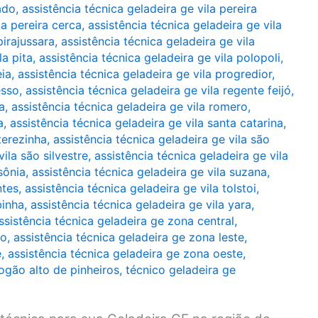
ado
,
assistência técnica geladeira ge vila pereira
la pereira cerca
,
assistência técnica geladeira ge vila
pirajussara
,
assistência técnica geladeira ge vila
la pita
,
assistência técnica geladeira ge vila polopoli
,
eia
,
assistência técnica geladeira ge vila progredior
,
esso
,
assistência técnica geladeira ge vila regente feijó
,
a
,
assistência técnica geladeira ge vila romero
,
a
,
assistência técnica geladeira ge vila santa catarina
,
terezinha
,
assistência técnica geladeira ge vila são
ila são silvestre
,
assistência técnica geladeira ge vila
sônia
,
assistência técnica geladeira ge vila suzana
,
ntes
,
assistência técnica geladeira ge vila tolstoi
,
binha
,
assistência técnica geladeira ge vila yara
,
ssistência técnica geladeira ge zona central
,
ro
,
assistência técnica geladeira ge zona leste
,
e
,
assistência técnica geladeira ge zona oeste
,
ogão alto de pinheiros
,
técnico geladeira ge