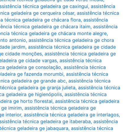
ssistência técnica geladeira ge caxingui
,
assistência
cnica geladeira ge cerqueira césar
,
assistência técnica
ia técnica geladeira ge chácara flora
,
assistência
tência técnica geladeira ge chácara itaim
,
assistência
ência técnica geladeira ge chácara monte alegre
,
anto antonio
,
assistência técnica geladeira ge chora
idade jardim
,
assistência técnica geladeira ge cidade
 ge cidade monções
,
assistência técnica geladeira ge
geladeira ge cidade vargas
,
assistência técnica
ica geladeira ge consolação
,
assistência técnica
geladeira ge fazenda morumbi
,
assistência técnica
cnica geladeira ge grande abc
,
assistência técnica
técnica geladeira ge granja julieta
,
assistência técnica
ca geladeira ge higienópolis
,
assistência técnica
deira ge horto florestal
,
assistência técnica geladeira
 ge imirim
,
assistência técnica geladeira ge
e interior
,
assistência técnica geladeira ge interlagos
,
ssistência técnica geladeira ge itaberaba
,
assistência
 técnica geladeira ge jabaquara
,
assistência técnica