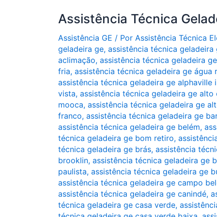
Assistência Técnica Gelad
Assistência GE
/ Por
Assistência Técnica 
geladeira ge
,
assistência técnica geladeira
aclimação
,
assistência técnica geladeira g
fria
,
assistência técnica geladeira ge água 
assistência técnica geladeira ge alphaville i
vista
,
assistência técnica geladeira ge alto
mooca
,
assistência técnica geladeira ge al
franco
,
assistência técnica geladeira ge ba
assistência técnica geladeira ge belém
,
ass
técnica geladeira ge bom retiro
,
assistênci
técnica geladeira ge brás
,
assistência técni
brooklin
,
assistência técnica geladeira ge 
paulista
,
assistência técnica geladeira ge b
assistência técnica geladeira ge campo be
assistência técnica geladeira ge canindé
,
a
técnica geladeira ge casa verde
,
assistênci
técnica geladeira ge casa verde baixa
,
ass