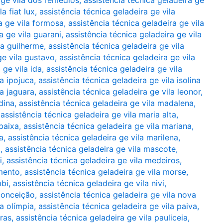
 ge vila dos remédios
,
assistência técnica geladeira ge
a fiat lux
,
assistência técnica geladeira ge vila
a ge vila formosa
,
assistência técnica geladeira ge vila
a ge vila guarani
,
assistência técnica geladeira ge vila
la guilherme
,
assistência técnica geladeira ge vila
ge vila gustavo
,
assistência técnica geladeira ge vila
 ge vila ida
,
assistência técnica geladeira ge vila
la ipojuca
,
assistência técnica geladeira ge vila isolina
la jaguara
,
assistência técnica geladeira ge vila leonor
,
dina
,
assistência técnica geladeira ge vila madalena
,
,
assistência técnica geladeira ge vila maria alta
,
 baixa
,
assistência técnica geladeira ge vila mariana
,
a
,
assistência técnica geladeira ge vila marilena
,
a
,
assistência técnica geladeira ge vila mascote
,
i
,
assistência técnica geladeira ge vila medeiros
,
umento
,
assistência técnica geladeira ge vila morse
,
mbi
,
assistência técnica geladeira ge vila nivi
,
 conceição
,
assistência técnica geladeira ge vila nova
la olímpia
,
assistência técnica geladeira ge vila paiva
,
iras
,
assistência técnica geladeira ge vila pauliceia
,