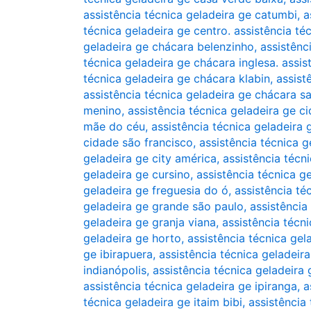
assistência técnica geladeira ge catumbi
,
a
técnica geladeira ge centro. assistência té
geladeira ge chácara belenzinho
,
assistênc
técnica geladeira ge chácara inglesa. assis
técnica geladeira ge chácara klabin
,
assist
assistência técnica geladeira ge chácara s
menino
,
assistência técnica geladeira ge c
mãe do céu
,
assistência técnica geladeira
cidade são francisco
,
assistência técnica 
geladeira ge city américa
,
assistência técn
geladeira ge cursino
,
assistência técnica 
geladeira ge freguesia do ó
,
assistência té
geladeira ge grande são paulo
,
assistência 
geladeira ge granja viana
,
assistência técni
geladeira ge horto
,
assistência técnica gela
ge ibirapuera
,
assistência técnica geladeira
indianópolis
,
assistência técnica geladeira g
assistência técnica geladeira ge ipiranga
,
a
técnica geladeira ge itaim bibi
,
assistência