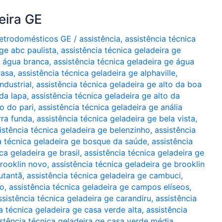
eira GE
Eletrodomésticos GE
/
assistência
,
assistência técnica
 ge abc paulista
,
assistência técnica geladeira ge
e água branca
,
assistência técnica geladeira ge água
rasa
,
assistência técnica geladeira ge alphaville
,
ndustrial
,
assistência técnica geladeira ge alto da boa
 da lapa
,
assistência técnica geladeira ge alto da
to do pari
,
assistência técnica geladeira ge anália
rra funda
,
assistência técnica geladeira ge bela vista
,
istência técnica geladeira ge belenzinho
,
assistência
a técnica geladeira ge bosque da saúde
,
assistência
ca geladeira ge brasil
,
assistência técnica geladeira ge
brooklin novo
,
assistência técnica geladeira ge brooklin
utantã
,
assistência técnica geladeira ge cambuci
,
lo
,
assistência técnica geladeira ge campos elíseos
,
ssistência técnica geladeira ge carandiru
,
assistência
a técnica geladeira ge casa verde alta
,
assistência
istência técnica geladeira ge casa verde média
,