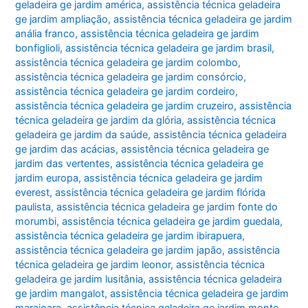
geladeira ge jardim américa
,
assistência técnica geladeira
ge jardim ampliação
,
assistência técnica geladeira ge jardim
anália franco
,
assistência técnica geladeira ge jardim
bonfiglioli
,
assistência técnica geladeira ge jardim brasil
,
assistência técnica geladeira ge jardim colombo
,
assistência técnica geladeira ge jardim consórcio
,
assistência técnica geladeira ge jardim cordeiro
,
assistência técnica geladeira ge jardim cruzeiro
,
assistência
técnica geladeira ge jardim da glória
,
assistência técnica
geladeira ge jardim da saúde
,
assistência técnica geladeira
ge jardim das acácias
,
assistência técnica geladeira ge
jardim das vertentes
,
assistência técnica geladeira ge
jardim europa
,
assistência técnica geladeira ge jardim
everest
,
assistência técnica geladeira ge jardim flórida
paulista
,
assistência técnica geladeira ge jardim fonte do
morumbi
,
assistência técnica geladeira ge jardim guedala
,
assistência técnica geladeira ge jardim ibirapuera
,
assistência técnica geladeira ge jardim japão
,
assistência
técnica geladeira ge jardim leonor
,
assistência técnica
geladeira ge jardim lusitânia
,
assistência técnica geladeira
ge jardim mangalot
,
assistência técnica geladeira ge jardim
marajoara
,
assistência técnica geladeira ge jardim monte