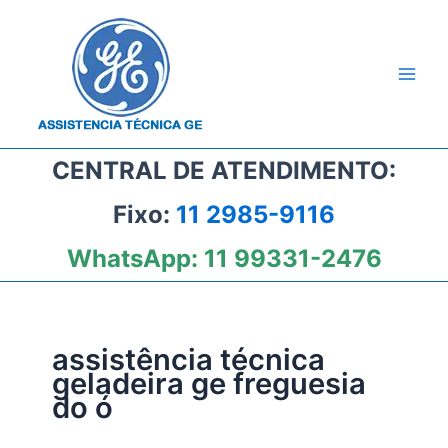
Ir
para
o
conteúdo
CENTRAL DE ATENDIMENTO:
Fixo:
11 2985-9116
WhatsApp:
11 99331-2476
assistência técnica
geladeira ge freguesia
do ó