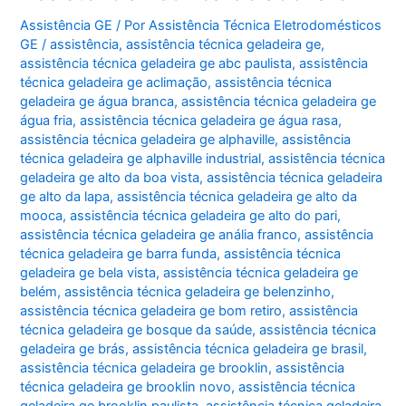
do
ó
Assistência GE
/ Por
Assistência Técnica Eletrodomésticos
GE
/
assistência
,
assistência técnica geladeira ge
,
assistência técnica geladeira ge abc paulista
,
assistência
técnica geladeira ge aclimação
,
assistência técnica
geladeira ge água branca
,
assistência técnica geladeira ge
água fria
,
assistência técnica geladeira ge água rasa
,
assistência técnica geladeira ge alphaville
,
assistência
técnica geladeira ge alphaville industrial
,
assistência técnica
geladeira ge alto da boa vista
,
assistência técnica geladeira
ge alto da lapa
,
assistência técnica geladeira ge alto da
mooca
,
assistência técnica geladeira ge alto do pari
,
assistência técnica geladeira ge anália franco
,
assistência
técnica geladeira ge barra funda
,
assistência técnica
geladeira ge bela vista
,
assistência técnica geladeira ge
belém
,
assistência técnica geladeira ge belenzinho
,
assistência técnica geladeira ge bom retiro
,
assistência
técnica geladeira ge bosque da saúde
,
assistência técnica
geladeira ge brás
,
assistência técnica geladeira ge brasil
,
assistência técnica geladeira ge brooklin
,
assistência
técnica geladeira ge brooklin novo
,
assistência técnica
geladeira ge brooklin paulista
,
assistência técnica geladeira