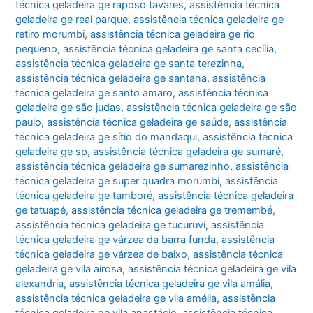
técnica geladeira ge raposo tavares
,
assistência técnica
geladeira ge real parque
,
assistência técnica geladeira ge
retiro morumbi
,
assistência técnica geladeira ge rio
pequeno
,
assistência técnica geladeira ge santa cecília
,
assistência técnica geladeira ge santa terezinha
,
assistência técnica geladeira ge santana
,
assistência
técnica geladeira ge santo amaro
,
assistência técnica
geladeira ge são judas
,
assistência técnica geladeira ge são
paulo
,
assistência técnica geladeira ge saúde
,
assistência
técnica geladeira ge sítio do mandaqui
,
assistência técnica
geladeira ge sp
,
assistência técnica geladeira ge sumaré
,
assistência técnica geladeira ge sumarezinho
,
assistência
técnica geladeira ge super quadra morumbi
,
assistência
técnica geladeira ge tamboré
,
assistência técnica geladeira
ge tatuapé
,
assistência técnica geladeira ge tremembé
,
assistência técnica geladeira ge tucuruvi
,
assistência
técnica geladeira ge várzea da barra funda
,
assistência
técnica geladeira ge várzea de baixo
,
assistência técnica
geladeira ge vila airosa
,
assistência técnica geladeira ge vila
alexandria
,
assistência técnica geladeira ge vila amália
,
assistência técnica geladeira ge vila amélia
,
assistência
técnica geladeira ge vila anastácio
,
assistência técnica