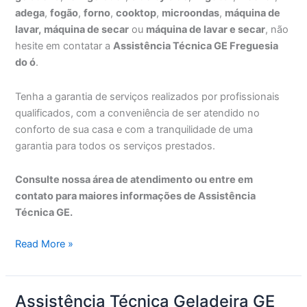
adega
,
fogão
,
forno
,
cooktop
,
microondas
,
máquina de
lavar,
máquina de secar
ou
máquina de lavar e secar
, não
hesite em contatar a
Assistência Técnica GE Freguesia
do ó
.
Tenha a garantia de serviços realizados por profissionais
qualificados, com a conveniência de ser atendido no
conforto de sua casa e com a tranquilidade de uma
garantia para todos os serviços prestados.
Consulte nossa área de atendimento ou entre em
contato para maiores informações de Assistência
Técnica GE.
Assistência
Read More »
Técnica
GE
Freguesia
Assistência Técnica Geladeira GE