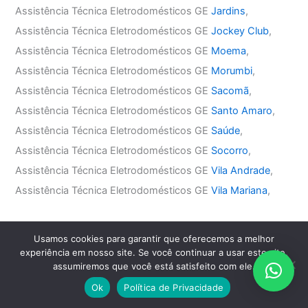
Assistência Técnica Eletrodomésticos GE
Jardins
,
Assistência Técnica Eletrodomésticos GE
Jockey Club
,
Assistência Técnica Eletrodomésticos GE
Moema
,
Assistência Técnica Eletrodomésticos GE
Morumbi
,
Assistência Técnica Eletrodomésticos GE
Sacomã
,
Assistência Técnica Eletrodomésticos GE
Santo Amaro
,
Assistência Técnica Eletrodomésticos GE
Saúde
,
Assistência Técnica Eletrodomésticos GE
Socorro
,
Assistência Técnica Eletrodomésticos GE
Vila Andrade
,
Assistência Técnica Eletrodomésticos GE
Vila Mariana
,
Assistência Técnica Eletrodomésticos GE Zona Leste
Usamos cookies para garantir que oferecemos a melhor
Assistência Técnica Eletrodomésticos GE
Água Rasa
,
experiência em nosso site. Se você continuar a usar este site,
assumiremos que você está satisfeito com ele.
Assistência Técnica Eletrodomésticos GE
Anália Franco
,
Assistência Técnica Eletrodomésticos GE
Aricanduva
,
Ok
Política de Privacidade
Assistência Técnica Eletrodomésticos GE
Belém
,