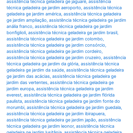
assistência técnica geladeira ge jaguaré
,
assistência
técnica geladeira ge jardim aeroporto
,
assistência técnica
geladeira ge jardim américa
,
assistência técnica geladeira
ge jardim ampliação
,
assistência técnica geladeira ge jardim
anália franco
,
assistência técnica geladeira ge jardim
bonfiglioli
,
assistência técnica geladeira ge jardim brasil
,
assistência técnica geladeira ge jardim colombo
,
assistência técnica geladeira ge jardim consórcio
,
assistência técnica geladeira ge jardim cordeiro
,
assistência técnica geladeira ge jardim cruzeiro
,
assistência
técnica geladeira ge jardim da glória
,
assistência técnica
geladeira ge jardim da saúde
,
assistência técnica geladeira
ge jardim das acácias
,
assistência técnica geladeira ge
jardim das vertentes
,
assistência técnica geladeira ge
jardim europa
,
assistência técnica geladeira ge jardim
everest
,
assistência técnica geladeira ge jardim flórida
paulista
,
assistência técnica geladeira ge jardim fonte do
morumbi
,
assistência técnica geladeira ge jardim guedala
,
assistência técnica geladeira ge jardim ibirapuera
,
assistência técnica geladeira ge jardim japão
,
assistência
técnica geladeira ge jardim leonor
,
assistência técnica
geladeira ge jardim lusitânia
,
assistência técnica geladeira