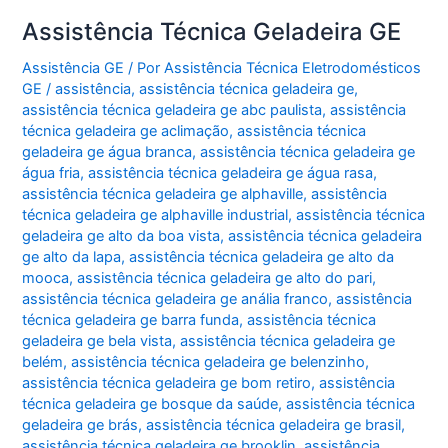
Assistência Técnica Geladeira GE
Assistência GE
/ Por
Assistência Técnica Eletrodomésticos
GE
/
assistência
,
assistência técnica geladeira ge
,
assistência técnica geladeira ge abc paulista
,
assistência
técnica geladeira ge aclimação
,
assistência técnica
geladeira ge água branca
,
assistência técnica geladeira ge
água fria
,
assistência técnica geladeira ge água rasa
,
assistência técnica geladeira ge alphaville
,
assistência
técnica geladeira ge alphaville industrial
,
assistência técnica
geladeira ge alto da boa vista
,
assistência técnica geladeira
ge alto da lapa
,
assistência técnica geladeira ge alto da
mooca
,
assistência técnica geladeira ge alto do pari
,
assistência técnica geladeira ge anália franco
,
assistência
técnica geladeira ge barra funda
,
assistência técnica
geladeira ge bela vista
,
assistência técnica geladeira ge
belém
,
assistência técnica geladeira ge belenzinho
,
assistência técnica geladeira ge bom retiro
,
assistência
técnica geladeira ge bosque da saúde
,
assistência técnica
geladeira ge brás
,
assistência técnica geladeira ge brasil
,
assistência técnica geladeira ge brooklin
,
assistência