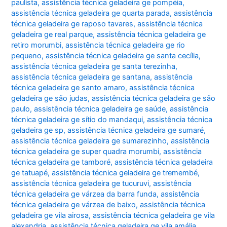
paulista
,
assistência técnica geladeira ge pompéia
,
assistência técnica geladeira ge quarta parada
,
assistência
técnica geladeira ge raposo tavares
,
assistência técnica
geladeira ge real parque
,
assistência técnica geladeira ge
retiro morumbi
,
assistência técnica geladeira ge rio
pequeno
,
assistência técnica geladeira ge santa cecília
,
assistência técnica geladeira ge santa terezinha
,
assistência técnica geladeira ge santana
,
assistência
técnica geladeira ge santo amaro
,
assistência técnica
geladeira ge são judas
,
assistência técnica geladeira ge são
paulo
,
assistência técnica geladeira ge saúde
,
assistência
técnica geladeira ge sítio do mandaqui
,
assistência técnica
geladeira ge sp
,
assistência técnica geladeira ge sumaré
,
assistência técnica geladeira ge sumarezinho
,
assistência
técnica geladeira ge super quadra morumbi
,
assistência
técnica geladeira ge tamboré
,
assistência técnica geladeira
ge tatuapé
,
assistência técnica geladeira ge tremembé
,
assistência técnica geladeira ge tucuruvi
,
assistência
técnica geladeira ge várzea da barra funda
,
assistência
técnica geladeira ge várzea de baixo
,
assistência técnica
geladeira ge vila airosa
,
assistência técnica geladeira ge vila
alexandria
,
assistência técnica geladeira ge vila amália
,