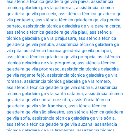
assistência técnica geladeira ge vila paiva
,
assistência
técnica geladeira ge vila palmeiras
,
assistência técnica
geladeira ge vila pauliceia
,
assistência técnica geladeira ge
vila penteado
,
assistência técnica geladeira ge vila pereira
barreto
,
assistência técnica geladeira ge vila pereira cerca
,
assistência técnica geladeira ge vila piauí
,
assistência
técnica geladeira ge vila pirajussara
,
assistência técnica
geladeira ge vila pirituba
,
assistência técnica geladeira ge
vila pita
,
assistência técnica geladeira ge vila polopoli
,
assistência técnica geladeira ge vila pompeia
,
assistência
técnica geladeira ge vila progredior
,
assistência técnica
geladeira ge vila progresso
,
assistência técnica geladeira
ge vila regente feijó
,
assistência técnica geladeira ge vila
romana
,
assistência técnica geladeira ge vila romero
,
assistência técnica geladeira ge vila sabrina
,
assistência
técnica geladeira ge vila santa catarina
,
assistência técnica
geladeira ge vila santa terezinha
,
assistência técnica
geladeira ge vila são francisco
,
assistência técnica
geladeira ge vila são silvestre
,
assistência técnica geladeira
ge vila sofia
,
assistência técnica geladeira ge vila sônia
,
assistência técnica geladeira ge vila suzana
,
assistência
técnica geladeira ge vila tiradentes
,
assistência técnica