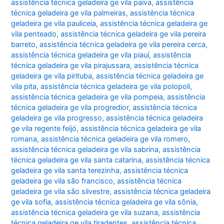
assistência técnica geladeira ge vila paiva
,
assistência
técnica geladeira ge vila palmeiras
,
assistência técnica
geladeira ge vila pauliceia
,
assistência técnica geladeira ge
vila penteado
,
assistência técnica geladeira ge vila pereira
barreto
,
assistência técnica geladeira ge vila pereira cerca
,
assistência técnica geladeira ge vila piauí
,
assistência
técnica geladeira ge vila pirajussara
,
assistência técnica
geladeira ge vila pirituba
,
assistência técnica geladeira ge
vila pita
,
assistência técnica geladeira ge vila polopoli
,
assistência técnica geladeira ge vila pompeia
,
assistência
técnica geladeira ge vila progredior
,
assistência técnica
geladeira ge vila progresso
,
assistência técnica geladeira
ge vila regente feijó
,
assistência técnica geladeira ge vila
romana
,
assistência técnica geladeira ge vila romero
,
assistência técnica geladeira ge vila sabrina
,
assistência
técnica geladeira ge vila santa catarina
,
assistência técnica
geladeira ge vila santa terezinha
,
assistência técnica
geladeira ge vila são francisco
,
assistência técnica
geladeira ge vila são silvestre
,
assistência técnica geladeira
ge vila sofia
,
assistência técnica geladeira ge vila sônia
,
assistência técnica geladeira ge vila suzana
,
assistência
técnica geladeira ge vila tiradentes
,
assistência técnica