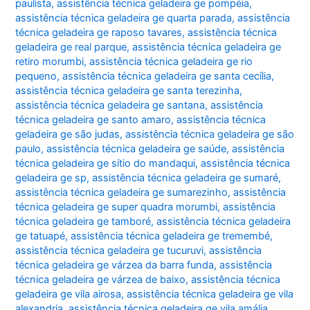
paulista
,
assistência técnica geladeira ge pompéia
,
assistência técnica geladeira ge quarta parada
,
assistência
técnica geladeira ge raposo tavares
,
assistência técnica
geladeira ge real parque
,
assistência técnica geladeira ge
retiro morumbi
,
assistência técnica geladeira ge rio
pequeno
,
assistência técnica geladeira ge santa cecília
,
assistência técnica geladeira ge santa terezinha
,
assistência técnica geladeira ge santana
,
assistência
técnica geladeira ge santo amaro
,
assistência técnica
geladeira ge são judas
,
assistência técnica geladeira ge são
paulo
,
assistência técnica geladeira ge saúde
,
assistência
técnica geladeira ge sítio do mandaqui
,
assistência técnica
geladeira ge sp
,
assistência técnica geladeira ge sumaré
,
assistência técnica geladeira ge sumarezinho
,
assistência
técnica geladeira ge super quadra morumbi
,
assistência
técnica geladeira ge tamboré
,
assistência técnica geladeira
ge tatuapé
,
assistência técnica geladeira ge tremembé
,
assistência técnica geladeira ge tucuruvi
,
assistência
técnica geladeira ge várzea da barra funda
,
assistência
técnica geladeira ge várzea de baixo
,
assistência técnica
geladeira ge vila airosa
,
assistência técnica geladeira ge vila
alexandria
,
assistência técnica geladeira ge vila amália
,