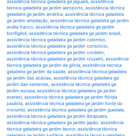
assistência técnica geladeira ge jaguaré
,
assistência
técnica geladeira ge jardim aeroporto
,
assistência técnica
geladeira ge jardim américa
,
assistência técnica geladeira
ge jardim ampliação
,
assistência técnica geladeira ge jardim
anália franco
,
assistência técnica geladeira ge jardim
bonfiglioli
,
assistência técnica geladeira ge jardim brasil
,
assistência técnica geladeira ge jardim colombo
,
assistência técnica geladeira ge jardim consórcio
,
assistência técnica geladeira ge jardim cordeiro
,
assistência técnica geladeira ge jardim cruzeiro
,
assistência
técnica geladeira ge jardim da glória
,
assistência técnica
geladeira ge jardim da saúde
,
assistência técnica geladeira
ge jardim das acácias
,
assistência técnica geladeira ge
jardim das vertentes
,
assistência técnica geladeira ge
jardim europa
,
assistência técnica geladeira ge jardim
everest
,
assistência técnica geladeira ge jardim flórida
paulista
,
assistência técnica geladeira ge jardim fonte do
morumbi
,
assistência técnica geladeira ge jardim guedala
,
assistência técnica geladeira ge jardim ibirapuera
,
assistência técnica geladeira ge jardim japão
,
assistência
técnica geladeira ge jardim leonor
,
assistência técnica
geladeira ge jardim lusitânia
,
assistência técnica geladeira