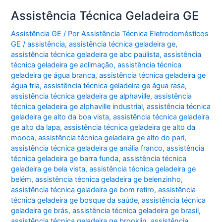
Assistência Técnica Geladeira GE
Assistência GE
/ Por
Assistência Técnica Eletrodomésticos
GE
/
assistência
,
assistência técnica geladeira ge
,
assistência técnica geladeira ge abc paulista
,
assistência
técnica geladeira ge aclimação
,
assistência técnica
geladeira ge água branca
,
assistência técnica geladeira ge
água fria
,
assistência técnica geladeira ge água rasa
,
assistência técnica geladeira ge alphaville
,
assistência
técnica geladeira ge alphaville industrial
,
assistência técnica
geladeira ge alto da boa vista
,
assistência técnica geladeira
ge alto da lapa
,
assistência técnica geladeira ge alto da
mooca
,
assistência técnica geladeira ge alto do pari
,
assistência técnica geladeira ge anália franco
,
assistência
técnica geladeira ge barra funda
,
assistência técnica
geladeira ge bela vista
,
assistência técnica geladeira ge
belém
,
assistência técnica geladeira ge belenzinho
,
assistência técnica geladeira ge bom retiro
,
assistência
técnica geladeira ge bosque da saúde
,
assistência técnica
geladeira ge brás
,
assistência técnica geladeira ge brasil
,
assistência técnica geladeira ge brooklin
,
assistência