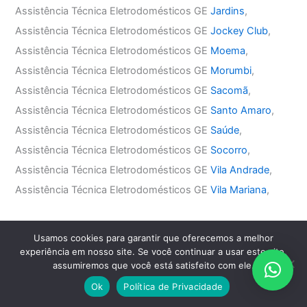
Assistência Técnica Eletrodomésticos GE
Jardins
,
Assistência Técnica Eletrodomésticos GE
Jockey Club
,
Assistência Técnica Eletrodomésticos GE
Moema
,
Assistência Técnica Eletrodomésticos GE
Morumbi
,
Assistência Técnica Eletrodomésticos GE
Sacomã
,
Assistência Técnica Eletrodomésticos GE
Santo Amaro
,
Assistência Técnica Eletrodomésticos GE
Saúde
,
Assistência Técnica Eletrodomésticos GE
Socorro
,
Assistência Técnica Eletrodomésticos GE
Vila Andrade
,
Assistência Técnica Eletrodomésticos GE
Vila Mariana
,
Assistência Técnica Eletrodomésticos GE Zona Leste
Usamos cookies para garantir que oferecemos a melhor
Assistência Técnica Eletrodomésticos GE
Água Rasa
,
experiência em nosso site. Se você continuar a usar este site,
assumiremos que você está satisfeito com ele.
Assistência Técnica Eletrodomésticos GE
Anália Franco
,
Assistência Técnica Eletrodomésticos GE
Aricanduva
,
Ok
Política de Privacidade
Assistência Técnica Eletrodomésticos GE
Belém
,