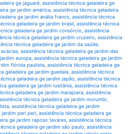
ladeira ge jaguaré
,
assistência técnica geladeira ge
deira ge jardim américa
,
assistência técnica geladeira
ladeira ge jardim anália franco
,
assistência técnica
técnica geladeira ge jardim brasil
,
assistência técnica
écnica geladeira ge jardim consórcio
,
assistência
tência técnica geladeira ge jardim cruzeiro
,
assistência
tência técnica geladeira ge jardim da saúde
,
 acácias
,
assistência técnica geladeira ge jardim das
 jardim europa
,
assistência técnica geladeira ge jardim
rdim flórida paulista
,
assistência técnica geladeira ge
ca geladeira ge jardim guedala
,
assistência técnica
técnica geladeira ge jardim japão
,
assistência técnica
ica geladeira ge jardim lusitânia
,
assistência técnica
técnica geladeira ge jardim marajoara
,
assistência
ssistência técnica geladeira ge jardim morumbi
,
lista
,
assistência técnica geladeira ge jardim
 jardim peri peri
,
assistência técnica geladeira ge
eira ge jardim raposo tavares
,
assistência técnica
técnica geladeira ge jardim são paulo
,
assistência
sistência técnica geladeira ge jardim vitoria regia
,