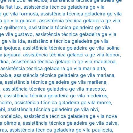
 ge vila dos remédios
,
assistência técnica geladeira ge
a fiat lux
,
assistência técnica geladeira ge vila
a ge vila formosa
,
assistência técnica geladeira ge vila
a ge vila guarani
,
assistência técnica geladeira ge vila
la guilherme
,
assistência técnica geladeira ge vila
ge vila gustavo
,
assistência técnica geladeira ge vila
 ge vila ida
,
assistência técnica geladeira ge vila
la ipojuca
,
assistência técnica geladeira ge vila isolina
la jaguara
,
assistência técnica geladeira ge vila leonor
,
dina
,
assistência técnica geladeira ge vila madalena
,
,
assistência técnica geladeira ge vila maria alta
,
 baixa
,
assistência técnica geladeira ge vila mariana
,
a
,
assistência técnica geladeira ge vila marilena
,
a
,
assistência técnica geladeira ge vila mascote
,
i
,
assistência técnica geladeira ge vila medeiros
,
umento
,
assistência técnica geladeira ge vila morse
,
mbi
,
assistência técnica geladeira ge vila nivi
,
 conceição
,
assistência técnica geladeira ge vila nova
la olímpia
,
assistência técnica geladeira ge vila paiva
,
iras
,
assistência técnica geladeira ge vila pauliceia
,