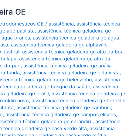
eira GE
Eletrodomésticos GE
/
assistência
,
assistência técnica
 ge abc paulista
,
assistência técnica geladeira ge
e água branca
,
assistência técnica geladeira ge água
rasa
,
assistência técnica geladeira ge alphaville
,
ndustrial
,
assistência técnica geladeira ge alto da boa
 da lapa
,
assistência técnica geladeira ge alto da
to do pari
,
assistência técnica geladeira ge anália
rra funda
,
assistência técnica geladeira ge bela vista
,
istência técnica geladeira ge belenzinho
,
assistência
a técnica geladeira ge bosque da saúde
,
assistência
ca geladeira ge brasil
,
assistência técnica geladeira ge
brooklin novo
,
assistência técnica geladeira ge brooklin
utantã
,
assistência técnica geladeira ge cambuci
,
lo
,
assistência técnica geladeira ge campos elíseos
,
ssistência técnica geladeira ge carandiru
,
assistência
a técnica geladeira ge casa verde alta
,
assistência
istência técnica geladeira ge casa verde média
,