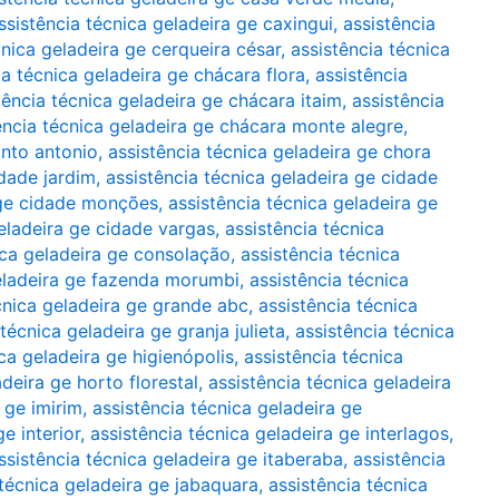
ssistência técnica geladeira ge caxingui
,
assistência
cnica geladeira ge cerqueira césar
,
assistência técnica
ia técnica geladeira ge chácara flora
,
assistência
tência técnica geladeira ge chácara itaim
,
assistência
ência técnica geladeira ge chácara monte alegre
,
anto antonio
,
assistência técnica geladeira ge chora
idade jardim
,
assistência técnica geladeira ge cidade
 ge cidade monções
,
assistência técnica geladeira ge
geladeira ge cidade vargas
,
assistência técnica
ica geladeira ge consolação
,
assistência técnica
geladeira ge fazenda morumbi
,
assistência técnica
cnica geladeira ge grande abc
,
assistência técnica
técnica geladeira ge granja julieta
,
assistência técnica
ca geladeira ge higienópolis
,
assistência técnica
deira ge horto florestal
,
assistência técnica geladeira
 ge imirim
,
assistência técnica geladeira ge
e interior
,
assistência técnica geladeira ge interlagos
,
ssistência técnica geladeira ge itaberaba
,
assistência
 técnica geladeira ge jabaquara
,
assistência técnica