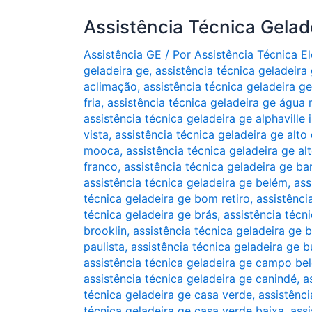
Assistência Técnica Gelad
Assistência GE
/ Por
Assistência Técnica 
geladeira ge
,
assistência técnica geladeira
aclimação
,
assistência técnica geladeira g
fria
,
assistência técnica geladeira ge água 
assistência técnica geladeira ge alphaville i
vista
,
assistência técnica geladeira ge alto
mooca
,
assistência técnica geladeira ge al
franco
,
assistência técnica geladeira ge ba
assistência técnica geladeira ge belém
,
ass
técnica geladeira ge bom retiro
,
assistênci
técnica geladeira ge brás
,
assistência técni
brooklin
,
assistência técnica geladeira ge 
paulista
,
assistência técnica geladeira ge b
assistência técnica geladeira ge campo be
assistência técnica geladeira ge canindé
,
a
técnica geladeira ge casa verde
,
assistênci
técnica geladeira ge casa verde baixa
,
ass