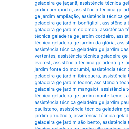
geladeira ge jaçanã
,
assistência técnica ge
jardim aeroporto
,
assistência técnica gela
ge jardim ampliação
,
assistência técnica ge
geladeira ge jardim bonfiglioli
,
assistência 
geladeira ge jardim colombo
,
assistência t
técnica geladeira ge jardim cordeiro
,
assis
técnica geladeira ge jardim da glória
,
assis
assistência técnica geladeira ge jardim das
vertentes
,
assistência técnica geladeira ge
everest
,
assistência técnica geladeira ge ja
jardim fonte do morumbi
,
assistência técni
geladeira ge jardim ibirapuera
,
assistência 
geladeira ge jardim leonor
,
assistência técn
geladeira ge jardim mangalot
,
assistência 
técnica geladeira ge jardim monte kemel
,
a
assistência técnica geladeira ge jardim pau
paulistano
,
assistência técnica geladeira ge
jardim prudência
,
assistência técnica gelad
geladeira ge jardim são bento
,
assistência 
técnica geladeira ge jardim vila mariana
,
as