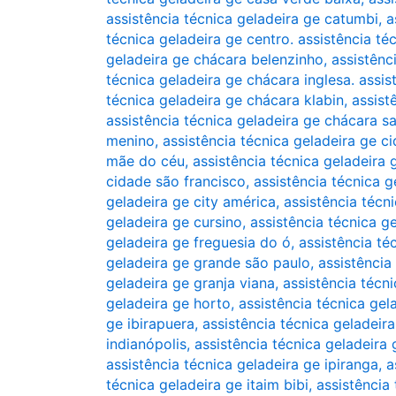
assistência técnica geladeira ge catumbi
,
a
técnica geladeira ge centro. assistência té
geladeira ge chácara belenzinho
,
assistênc
técnica geladeira ge chácara inglesa. assis
técnica geladeira ge chácara klabin
,
assist
assistência técnica geladeira ge chácara s
menino
,
assistência técnica geladeira ge c
mãe do céu
,
assistência técnica geladeira
cidade são francisco
,
assistência técnica 
geladeira ge city américa
,
assistência técn
geladeira ge cursino
,
assistência técnica 
geladeira ge freguesia do ó
,
assistência té
geladeira ge grande são paulo
,
assistência 
geladeira ge granja viana
,
assistência técni
geladeira ge horto
,
assistência técnica gela
ge ibirapuera
,
assistência técnica geladeira
indianópolis
,
assistência técnica geladeira g
assistência técnica geladeira ge ipiranga
,
a
técnica geladeira ge itaim bibi
,
assistência