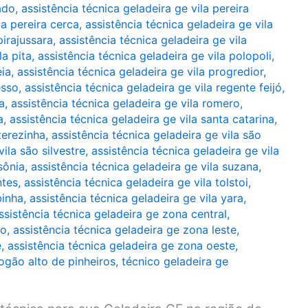
ado
,
assistência técnica geladeira ge vila pereira
la pereira cerca
,
assistência técnica geladeira ge vila
pirajussara
,
assistência técnica geladeira ge vila
la pita
,
assistência técnica geladeira ge vila polopoli
,
eia
,
assistência técnica geladeira ge vila progredior
,
esso
,
assistência técnica geladeira ge vila regente feijó
,
a
,
assistência técnica geladeira ge vila romero
,
a
,
assistência técnica geladeira ge vila santa catarina
,
terezinha
,
assistência técnica geladeira ge vila são
ila são silvestre
,
assistência técnica geladeira ge vila
sônia
,
assistência técnica geladeira ge vila suzana
,
ntes
,
assistência técnica geladeira ge vila tolstoi
,
binha
,
assistência técnica geladeira ge vila yara
,
ssistência técnica geladeira ge zona central
,
ro
,
assistência técnica geladeira ge zona leste
,
e
,
assistência técnica geladeira ge zona oeste
,
ogão alto de pinheiros
,
técnico geladeira ge