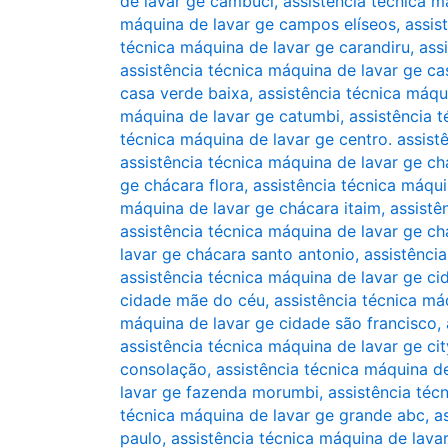
de lavar ge cambuci
,
assistência técnica 
máquina de lavar ge campos elíseos
,
assis
técnica máquina de lavar ge carandiru
,
ass
assistência técnica máquina de lavar ge ca
casa verde baixa
,
assistência técnica máqu
máquina de lavar ge catumbi
,
assistência 
técnica máquina de lavar ge centro. assist
assistência técnica máquina de lavar ge c
ge chácara flora
,
assistência técnica máqui
máquina de lavar ge chácara itaim
,
assistê
assistência técnica máquina de lavar ge c
lavar ge chácara santo antonio
,
assistênci
assistência técnica máquina de lavar ge ci
cidade mãe do céu
,
assistência técnica m
máquina de lavar ge cidade são francisco
,
assistência técnica máquina de lavar ge ci
consolação
,
assistência técnica máquina de
lavar ge fazenda morumbi
,
assistência téc
técnica máquina de lavar ge grande abc
,
a
paulo
,
assistência técnica máquina de lavar 