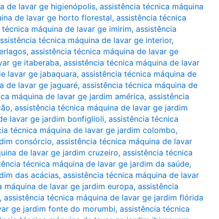
a de lavar ge higienópolis
,
assistência técnica máquina
ina de lavar ge horto florestal
,
assistência técnica
a técnica máquina de lavar ge imirim
,
assistência
ssistência técnica máquina de lavar ge interior
,
terlagos
,
assistência técnica máquina de lavar ge
var ge itaberaba
,
assistência técnica máquina de lavar
de lavar ge jabaquara
,
assistência técnica máquina de
a de lavar ge jaguaré
,
assistência técnica máquina de
nica máquina de lavar ge jardim américa
,
assistência
ção
,
assistência técnica máquina de lavar ge jardim
e lavar ge jardim bonfiglioli
,
assistência técnica
cia técnica máquina de lavar ge jardim colombo
,
rdim consórcio
,
assistência técnica máquina de lavar
uina de lavar ge jardim cruzeiro
,
assistência técnica
tência técnica máquina de lavar ge jardim da saúde
,
rdim das acácias
,
assistência técnica máquina de lavar
ca máquina de lavar ge jardim europa
,
assistência
,
assistência técnica máquina de lavar ge jardim flórida
var ge jardim fonte do morumbi
,
assistência técnica