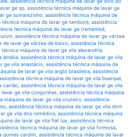
aúde
,
assistência técnica máquina de lavar ge sítio do
lavar ge sp
,
assistência técnica máquina de lavar ge
var ge sumarezinho
,
assistência técnica máquina de
a técnica máquina de lavar ge tamboré
,
assistência
tência técnica máquina de lavar ge tremembé
,
curuvi
,
assistência técnica máquina de lavar ge várzea
a de lavar ge várzea de baixo
,
assistência técnica
a técnica máquina de lavar ge vila alexandria
,
a amália
,
assistência técnica máquina de lavar ge vila
r ge vila anastácio
,
assistência técnica máquina de
áquina de lavar ge vila anglo brasileira
,
assistência
assistência técnica máquina de lavar ge vila buarque
,
a carrão
,
assistência técnica máquina de lavar ge vila
 lavar ge vila congonhas
,
assistência técnica máquina
ca máquina de lavar ge vila cruzeiro
,
assistência
eno
,
assistência técnica máquina de lavar ge vila dom
var ge vila dos remédios
,
assistência técnica máquina
uina de lavar ge vila fiat lux
,
assistência técnica
sistência técnica máquina de lavar ge vila formosa
,
ila gomes cardim
,
assistência técnica máquina de lavar