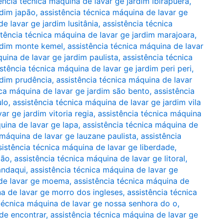
ência técnica máquina de lavar ge jardim ibirapuera
,
rdim japão
,
assistência técnica máquina de lavar ge
e lavar ge jardim lusitânia
,
assistência técnica
stência técnica máquina de lavar ge jardim marajoara
,
ardim monte kemel
,
assistência técnica máquina de lavar
uina de lavar ge jardim paulista
,
assistência técnica
istência técnica máquina de lavar ge jardim peri peri
,
rdim prudência
,
assistência técnica máquina de lavar
ica máquina de lavar ge jardim são bento
,
assistência
ulo
,
assistência técnica máquina de lavar ge jardim vila
ar ge jardim vitoria regia
,
assistência técnica máquina
uina de lavar ge lapa
,
assistência técnica máquina de
 máquina de lavar ge lauzane paulista
,
assistência
sistência técnica máquina de lavar ge liberdade
,
mão
,
assistência técnica máquina de lavar ge litoral
,
andaqui
,
assistência técnica máquina de lavar ge
 de lavar ge moema
,
assistência técnica máquina de
na de lavar ge morro dos ingleses
,
assistência técnica
 técnica máquina de lavar ge nossa senhora do o
,
nde encontrar
,
assistência técnica máquina de lavar ge