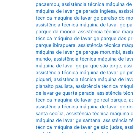
pacaembu
,
assistência técnica máquina de
máquina de lavar ge parada inglesa
,
assist
técnica máquina de lavar ge paraíso do m
assistência técnica máquina de lavar ge pa
parque da mooca
,
assistência técnica máq
técnica máquina de lavar ge parque dos pr
parque ibirapuera
,
assistência técnica máq
máquina de lavar ge parque morumbi
,
assi
mundo
,
assistência técnica máquina de la
máquina de lavar ge parque são jorge
,
assi
assistência técnica máquina de lavar ge pi
piqueri
,
assistência técnica máquina de lava
planalto paulista
,
assistência técnica máqu
de lavar ge quarta parada
,
assistência téc
técnica máquina de lavar ge real parque
,
a
assistência técnica máquina de lavar ge ri
santa cecília
,
assistência técnica máquina d
máquina de lavar ge santana
,
assistência 
técnica máquina de lavar ge são judas
,
ass