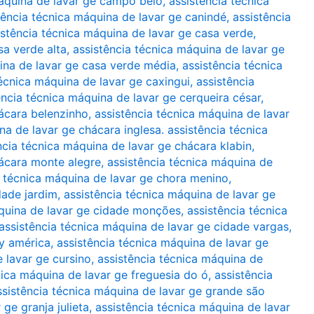
máquina de lavar ge campo belo
,
assistência técnica
tência técnica máquina de lavar ge canindé
,
assistência
istência técnica máquina de lavar ge casa verde
,
sa verde alta
,
assistência técnica máquina de lavar ge
ina de lavar ge casa verde média
,
assistência técnica
técnica máquina de lavar ge caxingui
,
assistência
ência técnica máquina de lavar ge cerqueira césar
,
hácara belenzinho
,
assistência técnica máquina de lavar
na de lavar ge chácara inglesa. assistência técnica
ncia técnica máquina de lavar ge chácara klabin
,
hácara monte alegre
,
assistência técnica máquina de
a técnica máquina de lavar ge chora menino
,
dade jardim
,
assistência técnica máquina de lavar ge
áquina de lavar ge cidade monções
,
assistência técnica
assistência técnica máquina de lavar ge cidade vargas
,
ty américa
,
assistência técnica máquina de lavar ge
 lavar ge cursino
,
assistência técnica máquina de
nica máquina de lavar ge freguesia do ó
,
assistência
ssistência técnica máquina de lavar ge grande são
ge granja julieta
,
assistência técnica máquina de lavar