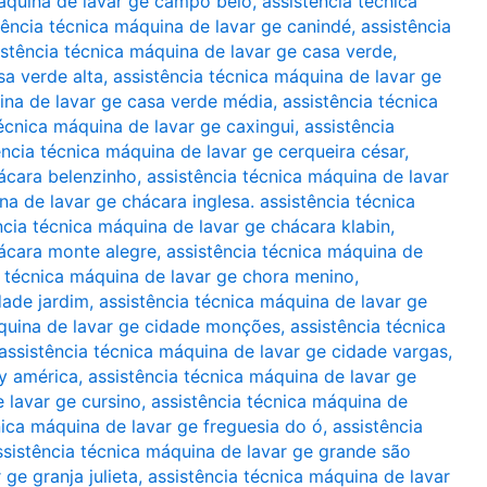
máquina de lavar ge campo belo
,
assistência técnica
tência técnica máquina de lavar ge canindé
,
assistência
istência técnica máquina de lavar ge casa verde
,
sa verde alta
,
assistência técnica máquina de lavar ge
ina de lavar ge casa verde média
,
assistência técnica
técnica máquina de lavar ge caxingui
,
assistência
ência técnica máquina de lavar ge cerqueira césar
,
hácara belenzinho
,
assistência técnica máquina de lavar
na de lavar ge chácara inglesa. assistência técnica
ncia técnica máquina de lavar ge chácara klabin
,
hácara monte alegre
,
assistência técnica máquina de
a técnica máquina de lavar ge chora menino
,
dade jardim
,
assistência técnica máquina de lavar ge
áquina de lavar ge cidade monções
,
assistência técnica
assistência técnica máquina de lavar ge cidade vargas
,
ty américa
,
assistência técnica máquina de lavar ge
 lavar ge cursino
,
assistência técnica máquina de
nica máquina de lavar ge freguesia do ó
,
assistência
ssistência técnica máquina de lavar ge grande são
ge granja julieta
,
assistência técnica máquina de lavar