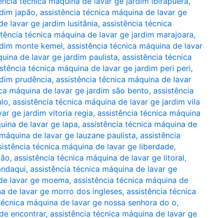
ência técnica máquina de lavar ge jardim ibirapuera
,
rdim japão
,
assistência técnica máquina de lavar ge
e lavar ge jardim lusitânia
,
assistência técnica
stência técnica máquina de lavar ge jardim marajoara
,
ardim monte kemel
,
assistência técnica máquina de lavar
uina de lavar ge jardim paulista
,
assistência técnica
istência técnica máquina de lavar ge jardim peri peri
,
rdim prudência
,
assistência técnica máquina de lavar
ica máquina de lavar ge jardim são bento
,
assistência
ulo
,
assistência técnica máquina de lavar ge jardim vila
ar ge jardim vitoria regia
,
assistência técnica máquina
uina de lavar ge lapa
,
assistência técnica máquina de
 máquina de lavar ge lauzane paulista
,
assistência
sistência técnica máquina de lavar ge liberdade
,
mão
,
assistência técnica máquina de lavar ge litoral
,
andaqui
,
assistência técnica máquina de lavar ge
 de lavar ge moema
,
assistência técnica máquina de
na de lavar ge morro dos ingleses
,
assistência técnica
 técnica máquina de lavar ge nossa senhora do o
,
nde encontrar
,
assistência técnica máquina de lavar ge