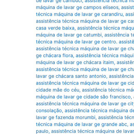
de lavar ge cambuci
,
assistência técnica 
máquina de lavar ge campos elíseos
,
assis
técnica máquina de lavar ge carandiru
,
ass
assistência técnica máquina de lavar ge ca
casa verde baixa
,
assistência técnica máqu
máquina de lavar ge catumbi
,
assistência 
técnica máquina de lavar ge centro. assist
assistência técnica máquina de lavar ge c
ge chácara flora
,
assistência técnica máqui
máquina de lavar ge chácara itaim
,
assistê
assistência técnica máquina de lavar ge c
lavar ge chácara santo antonio
,
assistênci
assistência técnica máquina de lavar ge ci
cidade mãe do céu
,
assistência técnica m
máquina de lavar ge cidade são francisco
,
assistência técnica máquina de lavar ge ci
consolação
,
assistência técnica máquina de
lavar ge fazenda morumbi
,
assistência téc
técnica máquina de lavar ge grande abc
,
a
paulo
,
assistência técnica máquina de lavar 