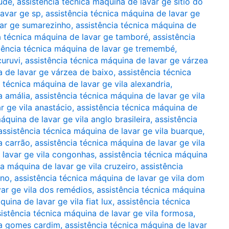
aúde
,
assistência técnica máquina de lavar ge sítio do
lavar ge sp
,
assistência técnica máquina de lavar ge
var ge sumarezinho
,
assistência técnica máquina de
a técnica máquina de lavar ge tamboré
,
assistência
tência técnica máquina de lavar ge tremembé
,
curuvi
,
assistência técnica máquina de lavar ge várzea
a de lavar ge várzea de baixo
,
assistência técnica
a técnica máquina de lavar ge vila alexandria
,
a amália
,
assistência técnica máquina de lavar ge vila
r ge vila anastácio
,
assistência técnica máquina de
áquina de lavar ge vila anglo brasileira
,
assistência
assistência técnica máquina de lavar ge vila buarque
,
a carrão
,
assistência técnica máquina de lavar ge vila
 lavar ge vila congonhas
,
assistência técnica máquina
ca máquina de lavar ge vila cruzeiro
,
assistência
eno
,
assistência técnica máquina de lavar ge vila dom
var ge vila dos remédios
,
assistência técnica máquina
uina de lavar ge vila fiat lux
,
assistência técnica
sistência técnica máquina de lavar ge vila formosa
,
ila gomes cardim
,
assistência técnica máquina de lavar