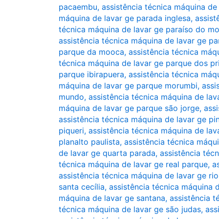
pacaembu
,
assistência técnica máquina de
máquina de lavar ge parada inglesa
,
assist
técnica máquina de lavar ge paraíso do m
assistência técnica máquina de lavar ge pa
parque da mooca
,
assistência técnica máq
técnica máquina de lavar ge parque dos pr
parque ibirapuera
,
assistência técnica máq
máquina de lavar ge parque morumbi
,
assi
mundo
,
assistência técnica máquina de la
máquina de lavar ge parque são jorge
,
assi
assistência técnica máquina de lavar ge pi
piqueri
,
assistência técnica máquina de lava
planalto paulista
,
assistência técnica máqu
de lavar ge quarta parada
,
assistência téc
técnica máquina de lavar ge real parque
,
a
assistência técnica máquina de lavar ge ri
santa cecília
,
assistência técnica máquina d
máquina de lavar ge santana
,
assistência 
técnica máquina de lavar ge são judas
,
ass