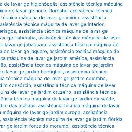
a de lavar ge higienópolis
,
assistência técnica máquina
ina de lavar ge horto florestal
,
assistência técnica
a técnica máquina de lavar ge imirim
,
assistência
ssistência técnica máquina de lavar ge interior
,
terlagos
,
assistência técnica máquina de lavar ge
var ge itaberaba
,
assistência técnica máquina de lavar
de lavar ge jabaquara
,
assistência técnica máquina de
a de lavar ge jaguaré
,
assistência técnica máquina de
nica máquina de lavar ge jardim américa
,
assistência
ção
,
assistência técnica máquina de lavar ge jardim
e lavar ge jardim bonfiglioli
,
assistência técnica
cia técnica máquina de lavar ge jardim colombo
,
rdim consórcio
,
assistência técnica máquina de lavar
uina de lavar ge jardim cruzeiro
,
assistência técnica
tência técnica máquina de lavar ge jardim da saúde
,
rdim das acácias
,
assistência técnica máquina de lavar
ca máquina de lavar ge jardim europa
,
assistência
,
assistência técnica máquina de lavar ge jardim flórida
var ge jardim fonte do morumbi
,
assistência técnica