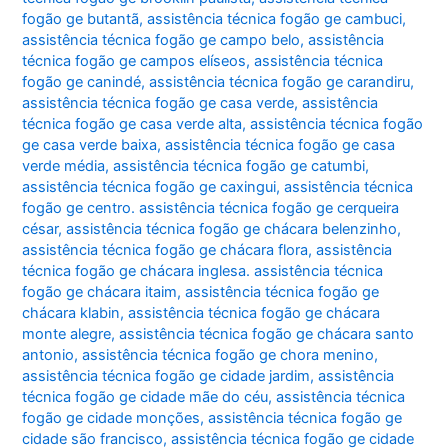
fogão ge butantã
,
assistência técnica fogão ge cambuci
,
assistência técnica fogão ge campo belo
,
assistência
técnica fogão ge campos elíseos
,
assistência técnica
fogão ge canindé
,
assistência técnica fogão ge carandiru
,
assistência técnica fogão ge casa verde
,
assistência
técnica fogão ge casa verde alta
,
assistência técnica fogão
ge casa verde baixa
,
assistência técnica fogão ge casa
verde média
,
assistência técnica fogão ge catumbi
,
assistência técnica fogão ge caxingui
,
assistência técnica
fogão ge centro. assistência técnica fogão ge cerqueira
césar
,
assistência técnica fogão ge chácara belenzinho
,
assistência técnica fogão ge chácara flora
,
assistência
técnica fogão ge chácara inglesa. assistência técnica
fogão ge chácara itaim
,
assistência técnica fogão ge
chácara klabin
,
assistência técnica fogão ge chácara
monte alegre
,
assistência técnica fogão ge chácara santo
antonio
,
assistência técnica fogão ge chora menino
,
assistência técnica fogão ge cidade jardim
,
assistência
técnica fogão ge cidade mãe do céu
,
assistência técnica
fogão ge cidade monções
,
assistência técnica fogão ge
cidade são francisco
,
assistência técnica fogão ge cidade