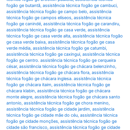
fogão ge butantã
,
assistência técnica fogão ge cambuci
,
assistência técnica fogão ge campo belo
,
assistência
técnica fogão ge campos elíseos
,
assistência técnica
fogão ge canindé
,
assistência técnica fogão ge carandiru
,
assistência técnica fogão ge casa verde
,
assistência
técnica fogão ge casa verde alta
,
assistência técnica fogão
ge casa verde baixa
,
assistência técnica fogão ge casa
verde média
,
assistência técnica fogão ge catumbi
,
assistência técnica fogão ge caxingui
,
assistência técnica
fogão ge centro. assistência técnica fogão ge cerqueira
césar
,
assistência técnica fogão ge chácara belenzinho
,
assistência técnica fogão ge chácara flora
,
assistência
técnica fogão ge chácara inglesa. assistência técnica
fogão ge chácara itaim
,
assistência técnica fogão ge
chácara klabin
,
assistência técnica fogão ge chácara
monte alegre
,
assistência técnica fogão ge chácara santo
antonio
,
assistência técnica fogão ge chora menino
,
assistência técnica fogão ge cidade jardim
,
assistência
técnica fogão ge cidade mãe do céu
,
assistência técnica
fogão ge cidade monções
,
assistência técnica fogão ge
cidade são francisco
,
assistência técnica fogão ge cidade