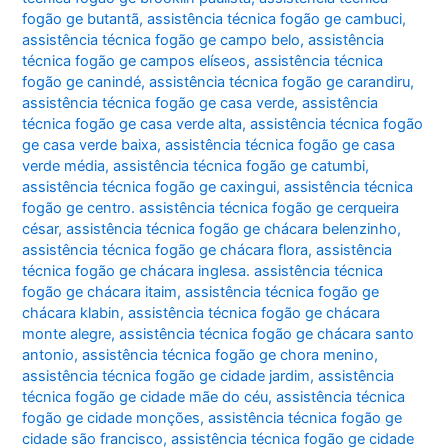
fogão ge butantã
,
assistência técnica fogão ge cambuci
,
assistência técnica fogão ge campo belo
,
assistência
técnica fogão ge campos elíseos
,
assistência técnica
fogão ge canindé
,
assistência técnica fogão ge carandiru
,
assistência técnica fogão ge casa verde
,
assistência
técnica fogão ge casa verde alta
,
assistência técnica fogão
ge casa verde baixa
,
assistência técnica fogão ge casa
verde média
,
assistência técnica fogão ge catumbi
,
assistência técnica fogão ge caxingui
,
assistência técnica
fogão ge centro. assistência técnica fogão ge cerqueira
césar
,
assistência técnica fogão ge chácara belenzinho
,
assistência técnica fogão ge chácara flora
,
assistência
técnica fogão ge chácara inglesa. assistência técnica
fogão ge chácara itaim
,
assistência técnica fogão ge
chácara klabin
,
assistência técnica fogão ge chácara
monte alegre
,
assistência técnica fogão ge chácara santo
antonio
,
assistência técnica fogão ge chora menino
,
assistência técnica fogão ge cidade jardim
,
assistência
técnica fogão ge cidade mãe do céu
,
assistência técnica
fogão ge cidade monções
,
assistência técnica fogão ge
cidade são francisco
,
assistência técnica fogão ge cidade