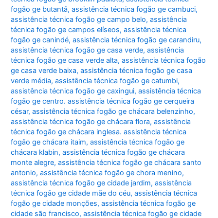
fogão ge butantã
,
assistência técnica fogão ge cambuci
,
assistência técnica fogão ge campo belo
,
assistência
técnica fogão ge campos elíseos
,
assistência técnica
fogão ge canindé
,
assistência técnica fogão ge carandiru
,
assistência técnica fogão ge casa verde
,
assistência
técnica fogão ge casa verde alta
,
assistência técnica fogão
ge casa verde baixa
,
assistência técnica fogão ge casa
verde média
,
assistência técnica fogão ge catumbi
,
assistência técnica fogão ge caxingui
,
assistência técnica
fogão ge centro. assistência técnica fogão ge cerqueira
césar
,
assistência técnica fogão ge chácara belenzinho
,
assistência técnica fogão ge chácara flora
,
assistência
técnica fogão ge chácara inglesa. assistência técnica
fogão ge chácara itaim
,
assistência técnica fogão ge
chácara klabin
,
assistência técnica fogão ge chácara
monte alegre
,
assistência técnica fogão ge chácara santo
antonio
,
assistência técnica fogão ge chora menino
,
assistência técnica fogão ge cidade jardim
,
assistência
técnica fogão ge cidade mãe do céu
,
assistência técnica
fogão ge cidade monções
,
assistência técnica fogão ge
cidade são francisco
,
assistência técnica fogão ge cidade