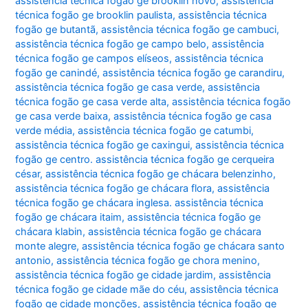
assistência técnica fogão ge brooklin novo
,
assistência
técnica fogão ge brooklin paulista
,
assistência técnica
fogão ge butantã
,
assistência técnica fogão ge cambuci
,
assistência técnica fogão ge campo belo
,
assistência
técnica fogão ge campos elíseos
,
assistência técnica
fogão ge canindé
,
assistência técnica fogão ge carandiru
,
assistência técnica fogão ge casa verde
,
assistência
técnica fogão ge casa verde alta
,
assistência técnica fogão
ge casa verde baixa
,
assistência técnica fogão ge casa
verde média
,
assistência técnica fogão ge catumbi
,
assistência técnica fogão ge caxingui
,
assistência técnica
fogão ge centro. assistência técnica fogão ge cerqueira
césar
,
assistência técnica fogão ge chácara belenzinho
,
assistência técnica fogão ge chácara flora
,
assistência
técnica fogão ge chácara inglesa. assistência técnica
fogão ge chácara itaim
,
assistência técnica fogão ge
chácara klabin
,
assistência técnica fogão ge chácara
monte alegre
,
assistência técnica fogão ge chácara santo
antonio
,
assistência técnica fogão ge chora menino
,
assistência técnica fogão ge cidade jardim
,
assistência
técnica fogão ge cidade mãe do céu
,
assistência técnica
fogão ge cidade monções
,
assistência técnica fogão ge