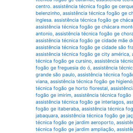
centro. assistência técnica fogão ge cerque
belenzinho
,
assistência técnica fogão ge c
inglesa. assistência técnica fogão ge cháca
assistência técnica fogão ge chácara mont
antonio
,
assistência técnica fogão ge chor
assistência técnica fogão ge cidade mãe d
assistência técnica fogão ge cidade são fr
assistência técnica fogão ge city américa
,
técnica fogão ge cursino
,
assistência técn
fogão ge freguesia do ó
,
assistência técni
grande são paulo
,
assistência técnica fogão
viana
,
assistência técnica fogão ge higienó
técnica fogão ge horto florestal
,
assistênc
fogão ge imirim
,
assistência técnica fogão 
assistência técnica fogão ge interlagos
,
as
fogão ge itaberaba
,
assistência técnica fog
jabaquara
,
assistência técnica fogão ge ja
técnica fogão ge jardim aeroporto
,
assistê
técnica fogão ge jardim ampliação
,
assistê