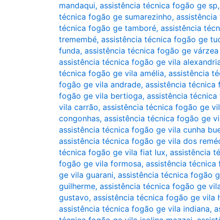
mandaqui
,
assistência técnica fogão ge sp
técnica fogão ge sumarezinho
,
assistência
técnica fogão ge tamboré
,
assistência téc
tremembé
,
assistência técnica fogão ge tu
funda
,
assistência técnica fogão ge várzea
assistência técnica fogão ge vila alexandri
técnica fogão ge vila amélia
,
assistência t
fogão ge vila andrade
,
assistência técnica 
fogão ge vila bertioga
,
assistência técnica
vila carrão
,
assistência técnica fogão ge vi
congonhas
,
assistência técnica fogão ge vi
assistência técnica fogão ge vila cunha bu
assistência técnica fogão ge vila dos remé
técnica fogão ge vila fiat lux
,
assistência t
fogão ge vila formosa
,
assistência técnica
ge vila guarani
,
assistência técnica fogão g
guilherme
,
assistência técnica fogão ge vi
gustavo
,
assistência técnica fogão ge vil
assistência técnica fogão ge vila indiana
,
a