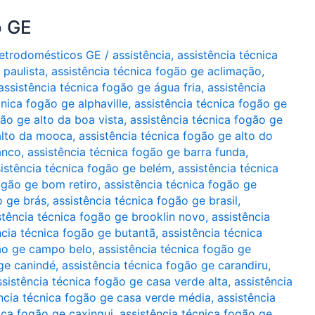
o GE
Eletrodomésticos GE
/
assistência
,
assistência técnica
 paulista
,
assistência técnica fogão ge aclimação
,
assistência técnica fogão ge água fria
,
assistência
cnica fogão ge alphaville
,
assistência técnica fogão ge
gão ge alto da boa vista
,
assistência técnica fogão ge
 alto da mooca
,
assistência técnica fogão ge alto do
anco
,
assistência técnica fogão ge barra funda
,
istência técnica fogão ge belém
,
assistência técnica
ogão ge bom retiro
,
assistência técnica fogão ge
o ge brás
,
assistência técnica fogão ge brasil
,
stência técnica fogão ge brooklin novo
,
assistência
ncia técnica fogão ge butantã
,
assistência técnica
gão ge campo belo
,
assistência técnica fogão ge
 ge canindé
,
assistência técnica fogão ge carandiru
,
ssistência técnica fogão ge casa verde alta
,
assistência
ncia técnica fogão ge casa verde média
,
assistência
ica fogão ge caxingui
,
assistência técnica fogão ge