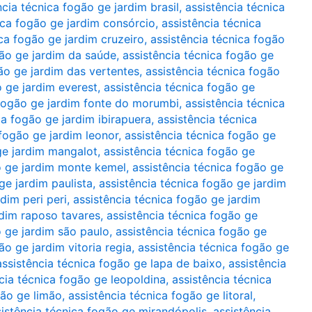
ncia técnica fogão ge jardim brasil
,
assistência técnica
ica fogão ge jardim consórcio
,
assistência técnica
ica fogão ge jardim cruzeiro
,
assistência técnica fogão
gão ge jardim da saúde
,
assistência técnica fogão ge
ão ge jardim das vertentes
,
assistência técnica fogão
o ge jardim everest
,
assistência técnica fogão ge
 fogão ge jardim fonte do morumbi
,
assistência técnica
ca fogão ge jardim ibirapuera
,
assistência técnica
 fogão ge jardim leonor
,
assistência técnica fogão ge
ge jardim mangalot
,
assistência técnica fogão ge
o ge jardim monte kemel
,
assistência técnica fogão ge
ge jardim paulista
,
assistência técnica fogão ge jardim
dim peri peri
,
assistência técnica fogão ge jardim
rdim raposo tavares
,
assistência técnica fogão ge
o ge jardim são paulo
,
assistência técnica fogão ge
ão ge jardim vitoria regia
,
assistência técnica fogão ge
assistência técnica fogão ge lapa de baixo
,
assistência
cia técnica fogão ge leopoldina
,
assistência técnica
gão ge limão
,
assistência técnica fogão ge litoral
,
sistência técnica fogão ge mirandópolis
,
assistência