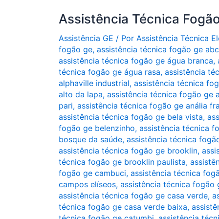
Assistência Técnica Fogã
Assistência GE
/ Por
Assistência Técnica 
fogão ge
,
assistência técnica fogão ge abc
assistência técnica fogão ge água branca
,
técnica fogão ge água rasa
,
assistência té
alphaville industrial
,
assistência técnica fo
alto da lapa
,
assistência técnica fogão ge
pari
,
assistência técnica fogão ge anália fr
assistência técnica fogão ge bela vista
,
ass
fogão ge belenzinho
,
assistência técnica f
bosque da saúde
,
assistência técnica fogã
assistência técnica fogão ge brooklin
,
assi
técnica fogão ge brooklin paulista
,
assistê
fogão ge cambuci
,
assistência técnica fo
campos elíseos
,
assistência técnica fogão
assistência técnica fogão ge casa verde
,
a
técnica fogão ge casa verde baixa
,
assistê
técnica fogão ge catumbi
,
assistência técn