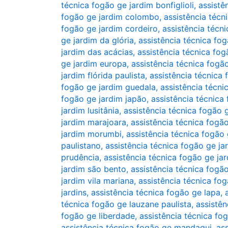
técnica fogão ge jardim bonfiglioli
,
assistê
fogão ge jardim colombo
,
assistência técn
fogão ge jardim cordeiro
,
assistência técn
ge jardim da glória
,
assistência técnica fo
jardim das acácias
,
assistência técnica fog
ge jardim europa
,
assistência técnica fogã
jardim flórida paulista
,
assistência técnica
fogão ge jardim guedala
,
assistência técni
fogão ge jardim japão
,
assistência técnica
jardim lusitânia
,
assistência técnica fogão 
jardim marajoara
,
assistência técnica fogã
jardim morumbi
,
assistência técnica fogão 
paulistano
,
assistência técnica fogão ge jar
prudência
,
assistência técnica fogão ge ja
jardim são bento
,
assistência técnica fogã
jardim vila mariana
,
assistência técnica fog
jardins
,
assistência técnica fogão ge lapa
,
técnica fogão ge lauzane paulista
,
assistên
fogão ge liberdade
,
assistência técnica fo
assistência técnica fogão ge mandaqui
,
as