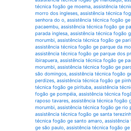
técnica fogão ge moema
,
assistência técn
morro dos ingleses
,
assistência técnica f
senhora do o
,
assistência técnica fogão g
pacaembu
,
assistência técnica fogão ge p
parada inglesa
,
assistência técnica fogão 
morumbi
,
assistência técnica fogão ge pari
assistência técnica fogão ge parque da m
assistência técnica fogão ge parque dos pr
ibirapuera
,
assistência técnica fogão ge p
morumbi
,
assistência técnica fogão ge p
são domingos
,
assistência técnica fogão g
perdizes
,
assistência técnica fogão ge pinh
técnica fogão ge pirituba
,
assistência técn
fogão ge pompéia
,
assistência técnica fo
raposo tavares
,
assistência técnica fogão 
morumbi
,
assistência técnica fogão ge rio
assistência técnica fogão ge santa terezin
técnica fogão ge santo amaro
,
assistência
ge são paulo
,
assistência técnica fogão ge