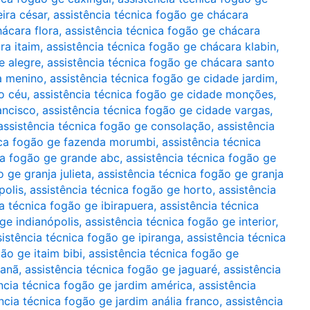
ira césar
,
assistência técnica fogão ge chácara
hácara flora
,
assistência técnica fogão ge chácara
ra itaim
,
assistência técnica fogão ge chácara klabin
,
e alegre
,
assistência técnica fogão ge chácara santo
a menino
,
assistência técnica fogão ge cidade jardim
,
o céu
,
assistência técnica fogão ge cidade monções
,
ancisco
,
assistência técnica fogão ge cidade vargas
,
assistência técnica fogão ge consolação
,
assistência
ica fogão ge fazenda morumbi
,
assistência técnica
ca fogão ge grande abc
,
assistência técnica fogão ge
 ge granja julieta
,
assistência técnica fogão ge granja
polis
,
assistência técnica fogão ge horto
,
assistência
ia técnica fogão ge ibirapuera
,
assistência técnica
ge indianópolis
,
assistência técnica fogão ge interior
,
sistência técnica fogão ge ipiranga
,
assistência técnica
ão ge itaim bibi
,
assistência técnica fogão ge
çanã
,
assistência técnica fogão ge jaguaré
,
assistência
ncia técnica fogão ge jardim américa
,
assistência
ncia técnica fogão ge jardim anália franco
,
assistência