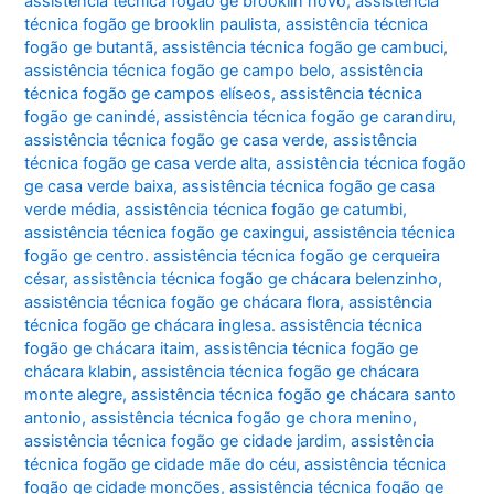
assistência técnica fogão ge brooklin novo
,
assistência
técnica fogão ge brooklin paulista
,
assistência técnica
fogão ge butantã
,
assistência técnica fogão ge cambuci
,
assistência técnica fogão ge campo belo
,
assistência
técnica fogão ge campos elíseos
,
assistência técnica
fogão ge canindé
,
assistência técnica fogão ge carandiru
,
assistência técnica fogão ge casa verde
,
assistência
técnica fogão ge casa verde alta
,
assistência técnica fogão
ge casa verde baixa
,
assistência técnica fogão ge casa
verde média
,
assistência técnica fogão ge catumbi
,
assistência técnica fogão ge caxingui
,
assistência técnica
fogão ge centro. assistência técnica fogão ge cerqueira
césar
,
assistência técnica fogão ge chácara belenzinho
,
assistência técnica fogão ge chácara flora
,
assistência
técnica fogão ge chácara inglesa. assistência técnica
fogão ge chácara itaim
,
assistência técnica fogão ge
chácara klabin
,
assistência técnica fogão ge chácara
monte alegre
,
assistência técnica fogão ge chácara santo
antonio
,
assistência técnica fogão ge chora menino
,
assistência técnica fogão ge cidade jardim
,
assistência
técnica fogão ge cidade mãe do céu
,
assistência técnica
fogão ge cidade monções
,
assistência técnica fogão ge