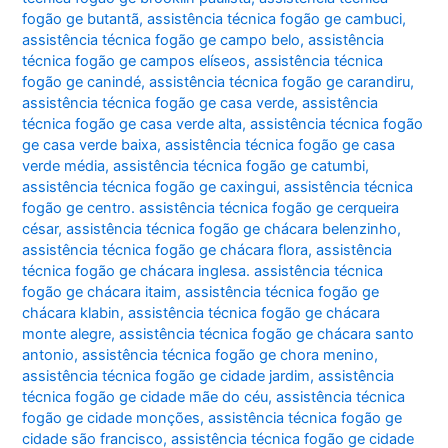
fogão ge butantã
,
assistência técnica fogão ge cambuci
,
assistência técnica fogão ge campo belo
,
assistência
técnica fogão ge campos elíseos
,
assistência técnica
fogão ge canindé
,
assistência técnica fogão ge carandiru
,
assistência técnica fogão ge casa verde
,
assistência
técnica fogão ge casa verde alta
,
assistência técnica fogão
ge casa verde baixa
,
assistência técnica fogão ge casa
verde média
,
assistência técnica fogão ge catumbi
,
assistência técnica fogão ge caxingui
,
assistência técnica
fogão ge centro. assistência técnica fogão ge cerqueira
césar
,
assistência técnica fogão ge chácara belenzinho
,
assistência técnica fogão ge chácara flora
,
assistência
técnica fogão ge chácara inglesa. assistência técnica
fogão ge chácara itaim
,
assistência técnica fogão ge
chácara klabin
,
assistência técnica fogão ge chácara
monte alegre
,
assistência técnica fogão ge chácara santo
antonio
,
assistência técnica fogão ge chora menino
,
assistência técnica fogão ge cidade jardim
,
assistência
técnica fogão ge cidade mãe do céu
,
assistência técnica
fogão ge cidade monções
,
assistência técnica fogão ge
cidade são francisco
,
assistência técnica fogão ge cidade