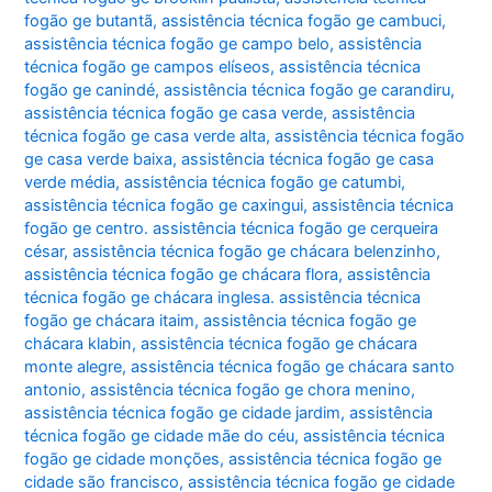
fogão ge butantã
,
assistência técnica fogão ge cambuci
,
assistência técnica fogão ge campo belo
,
assistência
técnica fogão ge campos elíseos
,
assistência técnica
fogão ge canindé
,
assistência técnica fogão ge carandiru
,
assistência técnica fogão ge casa verde
,
assistência
técnica fogão ge casa verde alta
,
assistência técnica fogão
ge casa verde baixa
,
assistência técnica fogão ge casa
verde média
,
assistência técnica fogão ge catumbi
,
assistência técnica fogão ge caxingui
,
assistência técnica
fogão ge centro. assistência técnica fogão ge cerqueira
césar
,
assistência técnica fogão ge chácara belenzinho
,
assistência técnica fogão ge chácara flora
,
assistência
técnica fogão ge chácara inglesa. assistência técnica
fogão ge chácara itaim
,
assistência técnica fogão ge
chácara klabin
,
assistência técnica fogão ge chácara
monte alegre
,
assistência técnica fogão ge chácara santo
antonio
,
assistência técnica fogão ge chora menino
,
assistência técnica fogão ge cidade jardim
,
assistência
técnica fogão ge cidade mãe do céu
,
assistência técnica
fogão ge cidade monções
,
assistência técnica fogão ge
cidade são francisco
,
assistência técnica fogão ge cidade