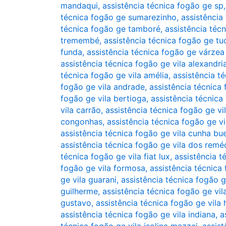
mandaqui
,
assistência técnica fogão ge sp
técnica fogão ge sumarezinho
,
assistência
técnica fogão ge tamboré
,
assistência téc
tremembé
,
assistência técnica fogão ge tu
funda
,
assistência técnica fogão ge várzea
assistência técnica fogão ge vila alexandri
técnica fogão ge vila amélia
,
assistência t
fogão ge vila andrade
,
assistência técnica 
fogão ge vila bertioga
,
assistência técnica
vila carrão
,
assistência técnica fogão ge vi
congonhas
,
assistência técnica fogão ge vi
assistência técnica fogão ge vila cunha bu
assistência técnica fogão ge vila dos remé
técnica fogão ge vila fiat lux
,
assistência t
fogão ge vila formosa
,
assistência técnica
ge vila guarani
,
assistência técnica fogão g
guilherme
,
assistência técnica fogão ge vi
gustavo
,
assistência técnica fogão ge vil
assistência técnica fogão ge vila indiana
,
a