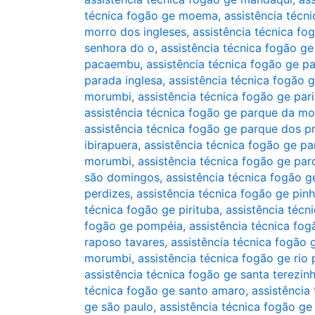
técnica fogão ge moema
,
assistência técn
morro dos ingleses
,
assistência técnica f
senhora do o
,
assistência técnica fogão g
pacaembu
,
assistência técnica fogão ge p
parada inglesa
,
assistência técnica fogão 
morumbi
,
assistência técnica fogão ge pari
assistência técnica fogão ge parque da m
assistência técnica fogão ge parque dos pr
ibirapuera
,
assistência técnica fogão ge p
morumbi
,
assistência técnica fogão ge p
são domingos
,
assistência técnica fogão g
perdizes
,
assistência técnica fogão ge pinh
técnica fogão ge pirituba
,
assistência técn
fogão ge pompéia
,
assistência técnica fo
raposo tavares
,
assistência técnica fogão 
morumbi
,
assistência técnica fogão ge rio
assistência técnica fogão ge santa terezin
técnica fogão ge santo amaro
,
assistência
ge são paulo
,
assistência técnica fogão ge