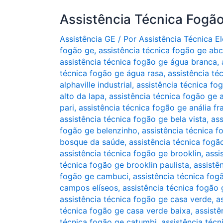
Assistência Técnica Fogã
Assistência GE
/ Por
Assistência Técnica 
fogão ge
,
assistência técnica fogão ge abc
assistência técnica fogão ge água branca
,
técnica fogão ge água rasa
,
assistência té
alphaville industrial
,
assistência técnica fo
alto da lapa
,
assistência técnica fogão ge
pari
,
assistência técnica fogão ge anália fr
assistência técnica fogão ge bela vista
,
ass
fogão ge belenzinho
,
assistência técnica f
bosque da saúde
,
assistência técnica fogã
assistência técnica fogão ge brooklin
,
assi
técnica fogão ge brooklin paulista
,
assistê
fogão ge cambuci
,
assistência técnica fo
campos elíseos
,
assistência técnica fogão
assistência técnica fogão ge casa verde
,
a
técnica fogão ge casa verde baixa
,
assistê
técnica fogão ge catumbi
,
assistência técn