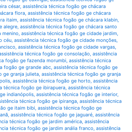
ira césar
,
assistência técnica fogão ge chácara
hácara flora
,
assistência técnica fogão ge chácara
ra itaim
,
assistência técnica fogão ge chácara klabin
,
e alegre
,
assistência técnica fogão ge chácara santo
a menino
,
assistência técnica fogão ge cidade jardim
,
o céu
,
assistência técnica fogão ge cidade monções
,
ancisco
,
assistência técnica fogão ge cidade vargas
,
assistência técnica fogão ge consolação
,
assistência
ica fogão ge fazenda morumbi
,
assistência técnica
ca fogão ge grande abc
,
assistência técnica fogão ge
 ge granja julieta
,
assistência técnica fogão ge granja
polis
,
assistência técnica fogão ge horto
,
assistência
ia técnica fogão ge ibirapuera
,
assistência técnica
ge indianópolis
,
assistência técnica fogão ge interior
,
sistência técnica fogão ge ipiranga
,
assistência técnica
ão ge itaim bibi
,
assistência técnica fogão ge
çanã
,
assistência técnica fogão ge jaguaré
,
assistência
ncia técnica fogão ge jardim américa
,
assistência
ncia técnica fogão ge jardim anália franco
,
assistência