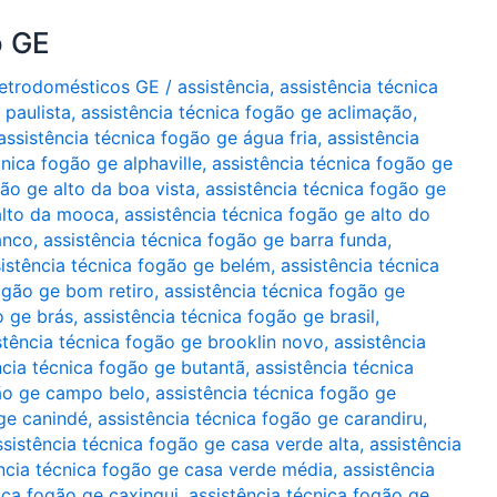
o GE
Eletrodomésticos GE
/
assistência
,
assistência técnica
 paulista
,
assistência técnica fogão ge aclimação
,
assistência técnica fogão ge água fria
,
assistência
cnica fogão ge alphaville
,
assistência técnica fogão ge
gão ge alto da boa vista
,
assistência técnica fogão ge
 alto da mooca
,
assistência técnica fogão ge alto do
anco
,
assistência técnica fogão ge barra funda
,
istência técnica fogão ge belém
,
assistência técnica
ogão ge bom retiro
,
assistência técnica fogão ge
o ge brás
,
assistência técnica fogão ge brasil
,
stência técnica fogão ge brooklin novo
,
assistência
ncia técnica fogão ge butantã
,
assistência técnica
gão ge campo belo
,
assistência técnica fogão ge
 ge canindé
,
assistência técnica fogão ge carandiru
,
ssistência técnica fogão ge casa verde alta
,
assistência
ncia técnica fogão ge casa verde média
,
assistência
ica fogão ge caxingui
,
assistência técnica fogão ge