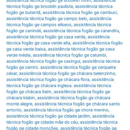
assistência técnica fogão ge brooklin novo
,
assistência
técnica fogão ge brooklin paulista
,
assistência técnica
fogão ge butantã
,
assistência técnica fogão ge cambuci
,
assistência técnica fogão ge campo belo
,
assistência
técnica fogão ge campos elíseos
,
assistência técnica
fogão ge canindé
,
assistência técnica fogão ge carandiru
,
assistência técnica fogão ge casa verde
,
assistência
técnica fogão ge casa verde alta
,
assistência técnica fogão
ge casa verde baixa
,
assistência técnica fogão ge casa
verde média
,
assistência técnica fogão ge catumbi
,
assistência técnica fogão ge caxingui
,
assistência técnica
fogão ge centro. assistência técnica fogão ge cerqueira
césar
,
assistência técnica fogão ge chácara belenzinho
,
assistência técnica fogão ge chácara flora
,
assistência
técnica fogão ge chácara inglesa. assistência técnica
fogão ge chácara itaim
,
assistência técnica fogão ge
chácara klabin
,
assistência técnica fogão ge chácara
monte alegre
,
assistência técnica fogão ge chácara santo
antonio
,
assistência técnica fogão ge chora menino
,
assistência técnica fogão ge cidade jardim
,
assistência
técnica fogão ge cidade mãe do céu
,
assistência técnica
fogão ge cidade monções
,
assistência técnica fogão ge