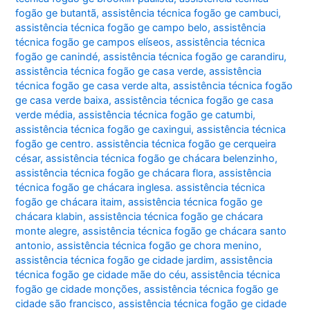
fogão ge butantã
,
assistência técnica fogão ge cambuci
,
assistência técnica fogão ge campo belo
,
assistência
técnica fogão ge campos elíseos
,
assistência técnica
fogão ge canindé
,
assistência técnica fogão ge carandiru
,
assistência técnica fogão ge casa verde
,
assistência
técnica fogão ge casa verde alta
,
assistência técnica fogão
ge casa verde baixa
,
assistência técnica fogão ge casa
verde média
,
assistência técnica fogão ge catumbi
,
assistência técnica fogão ge caxingui
,
assistência técnica
fogão ge centro. assistência técnica fogão ge cerqueira
césar
,
assistência técnica fogão ge chácara belenzinho
,
assistência técnica fogão ge chácara flora
,
assistência
técnica fogão ge chácara inglesa. assistência técnica
fogão ge chácara itaim
,
assistência técnica fogão ge
chácara klabin
,
assistência técnica fogão ge chácara
monte alegre
,
assistência técnica fogão ge chácara santo
antonio
,
assistência técnica fogão ge chora menino
,
assistência técnica fogão ge cidade jardim
,
assistência
técnica fogão ge cidade mãe do céu
,
assistência técnica
fogão ge cidade monções
,
assistência técnica fogão ge
cidade são francisco
,
assistência técnica fogão ge cidade